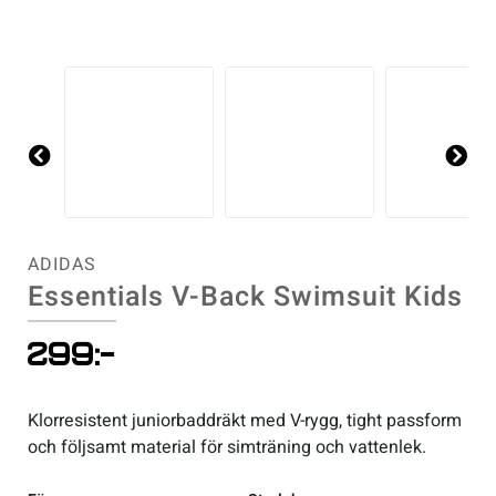
Sportswear
Tennis
Pre
Ne
Träning
vio
xt
us
Volleyboll
ADIDAS
Essentials V-Back Swimsuit Kids
Walking
299
:-
Klorresistent juniorbaddräkt med V-rygg, tight passform
och följsamt material för simträning och vattenlek.