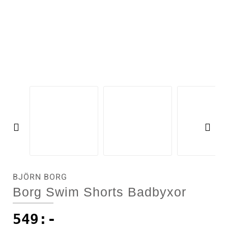
Pre
Ne
vio
xt
us
BJÖRN BORG
Borg Swim Shorts Badbyxor
549
:-