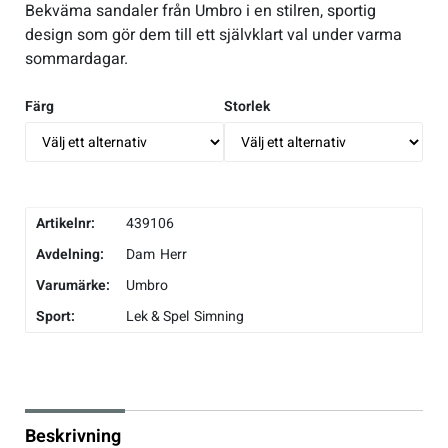
Bekväma sandaler från Umbro i en stilren, sportig
design som gör dem till ett självklart val under varma
Underkläder
Skridskor
Underkläder
Skridskor
Hockey
sommardagar.
Skydd
Skydd
Innebandy
Färg
Storlek
Sporttillbehör
Sporttillbehör
Lek & spel
Stavar
Stavar
Längdåkning
Artikelnr:
439106
Avdelning:
Dam
Herr
Träning
Träning
Löpning
Varumärke:
Umbro
Sport:
Lek & Spel
Simning
Väskor
Väskor
Outdoor
Övrigt
Övrigt
Padel
Beskrivning
Rullskidor