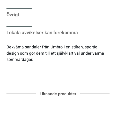
Sportswear
Övrigt
Tennis
Lokala avvikelser kan förekomma
Träning
Bekväma sandaler från Umbro i en stilren, sportig
design som gör dem till ett självklart val under varma
Volleyboll
sommardagar.
Walking
Liknande produkter