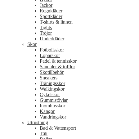
Jackor
Regnkläder
Sportkläder
T-shirts & linnen
Tights
Tröjor
Underkläder
Skor
Fotbollsskor
Löparskor
Padel & tennisskor
Sandaler & tofflor
Skotillbehör
Sneakers
Träningsskor
Walkingskor
Cykelskor
Gummistövlar
Inomhusskor
Kängor
Vandringskor
Utrustning
Bad & Vattensport
Tält