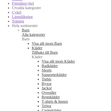
Förmånscykel
Utvalda kategorier
Cykel
Längdåkning
Träning
Hela sortimentet
Barn
Alla kategorier
Barn
Visa allt inom Barn
Kläder
Tillbaks till Barn
Kläder
Visa allt inom Kläder
Badkläder
Shorts
Supporterkläder
Tights
Byxor
Jackor
Overaller
Regnkläder
T-shirts & linnen
Tröjor
Underkläder