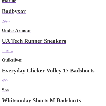
Marine
Badbyxor
299
:-
Under Armour
UA Tech Runner Sneakers
1.049
:-
Quiksilver
Everyday Clicker Volley 17 Badshorts
499
:-
Sos
Whitsunday Shorts M Badshorts