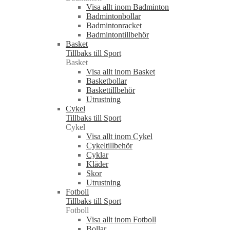
Visa allt inom Badminton
Badmintonbollar
Badmintonracket
Badmintontillbehör
Basket
Tillbaks till Sport
Basket
Visa allt inom Basket
Basketbollar
Baskettillbehör
Utrustning
Cykel
Tillbaks till Sport
Cykel
Visa allt inom Cykel
Cykeltillbehör
Cyklar
Kläder
Skor
Utrustning
Fotboll
Tillbaks till Sport
Fotboll
Visa allt inom Fotboll
Bollar