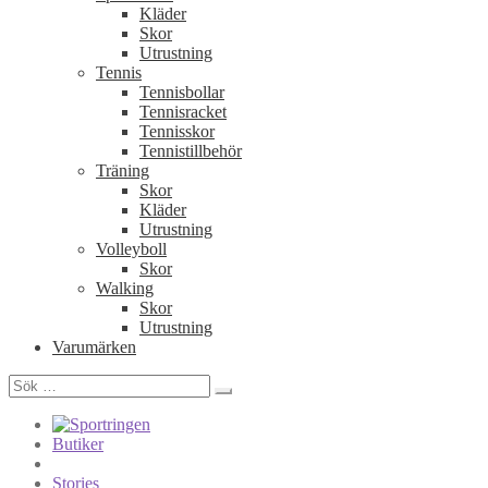
Kläder
Skor
Utrustning
Tennis
Tennisbollar
Tennisracket
Tennisskor
Tennistillbehör
Träning
Skor
Kläder
Utrustning
Volleyboll
Skor
Walking
Skor
Utrustning
Varumärken
Sök
efter:
Butiker
Stories