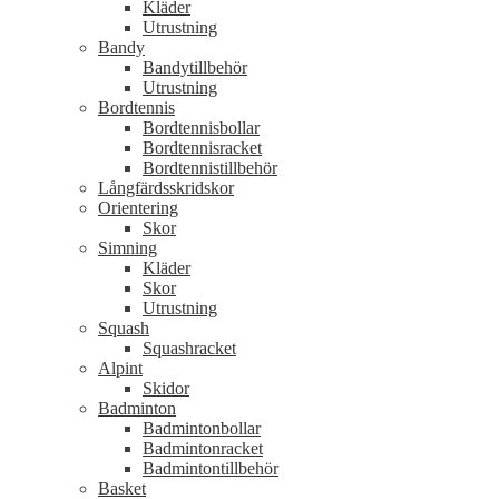
Kläder
Utrustning
Bandy
Bandytillbehör
Utrustning
Bordtennis
Bordtennisbollar
Bordtennisracket
Bordtennistillbehör
Långfärdsskridskor
Orientering
Skor
Simning
Kläder
Skor
Utrustning
Squash
Squashracket
Alpint
Skidor
Badminton
Badmintonbollar
Badmintonracket
Badmintontillbehör
Basket