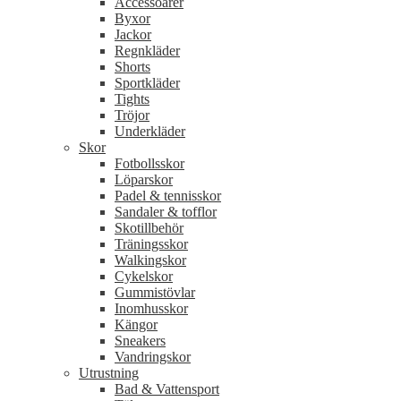
Accessoarer
Byxor
Jackor
Regnkläder
Shorts
Sportkläder
Tights
Tröjor
Underkläder
Skor
Fotbollsskor
Löparskor
Padel & tennisskor
Sandaler & tofflor
Skotillbehör
Träningsskor
Walkingskor
Cykelskor
Gummistövlar
Inomhusskor
Kängor
Sneakers
Vandringskor
Utrustning
Bad & Vattensport