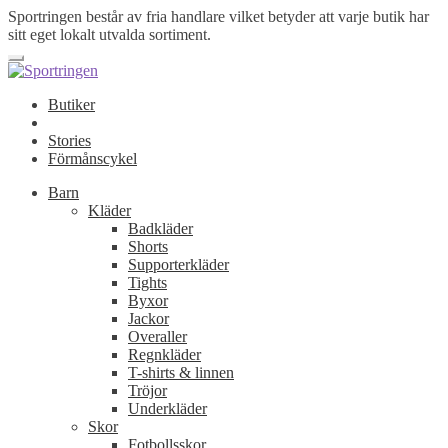
Sportringen består av fria handlare vilket betyder att varje butik har
sitt eget lokalt utvalda sortiment.
Butiker
Stories
Förmånscykel
Barn
Kläder
Badkläder
Shorts
Supporterkläder
Tights
Byxor
Jackor
Overaller
Regnkläder
T-shirts & linnen
Tröjor
Underkläder
Skor
Fotbollsskor