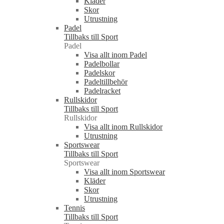
Kläder
Skor
Utrustning
Padel
Tillbaks till Sport
Padel
Visa allt inom Padel
Padelbollar
Padelskor
Padeltillbehör
Padelracket
Rullskidor
Tillbaks till Sport
Rullskidor
Visa allt inom Rullskidor
Utrustning
Sportswear
Tillbaks till Sport
Sportswear
Visa allt inom Sportswear
Kläder
Skor
Utrustning
Tennis
Tillbaks till Sport