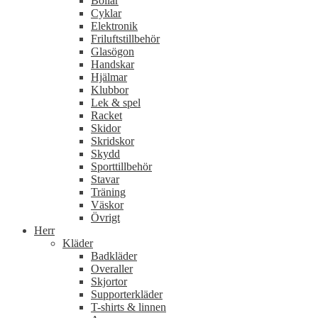
Bollar
Cyklar
Elektronik
Friluftstillbehör
Glasögon
Handskar
Hjälmar
Klubbor
Lek & spel
Racket
Skidor
Skridskor
Skydd
Sporttillbehör
Stavar
Träning
Väskor
Övrigt
Herr
Kläder
Badkläder
Overaller
Skjortor
Supporterkläder
T-shirts & linnen