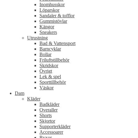
Inomhusskor
Löparskor
Sandaler & tofflor
Gummistövlar
Kängor
Sneakers
Utrustning
Bad & Vattensport
Barncyklar
Bollar
Friluftstillbehör
Skridskor
Övrigt
Lek & spel
Sporttillbehör
Väskor
Dam
Kläder
Badkläder
Overaller
Shorts
Skjortor
Supporterkläder
Accessoarer
Byxor