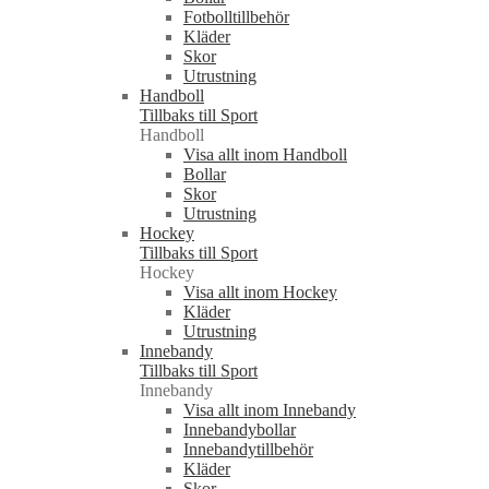
Fotbolltillbehör
Kläder
Skor
Utrustning
Handboll
Tillbaks till Sport
Handboll
Visa allt inom Handboll
Bollar
Skor
Utrustning
Hockey
Tillbaks till Sport
Hockey
Visa allt inom Hockey
Kläder
Utrustning
Innebandy
Tillbaks till Sport
Innebandy
Visa allt inom Innebandy
Innebandybollar
Innebandytillbehör
Kläder
Skor