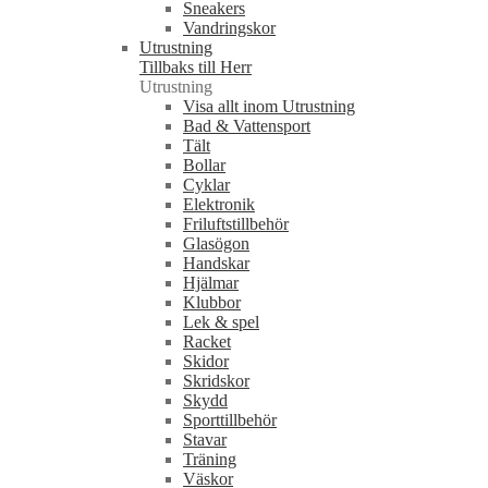
Sneakers
Vandringskor
Utrustning
Tillbaks till Herr
Utrustning
Visa allt inom Utrustning
Bad & Vattensport
Tält
Bollar
Cyklar
Elektronik
Friluftstillbehör
Glasögon
Handskar
Hjälmar
Klubbor
Lek & spel
Racket
Skidor
Skridskor
Skydd
Sporttillbehör
Stavar
Träning
Väskor