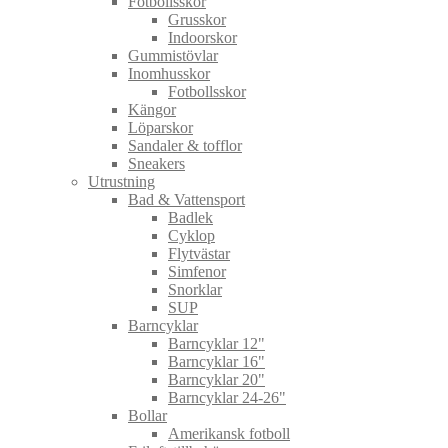
Fotbollsskor
Grusskor
Indoorskor
Gummistövlar
Inomhusskor
Fotbollsskor
Kängor
Löparskor
Sandaler & tofflor
Sneakers
Utrustning
Bad & Vattensport
Badlek
Cyklop
Flytvästar
Simfenor
Snorklar
SUP
Barncyklar
Barncyklar 12"
Barncyklar 16"
Barncyklar 20"
Barncyklar 24-26"
Bollar
Amerikansk fotboll