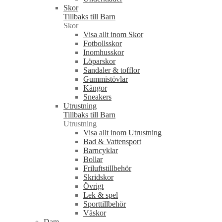
Skor
Tillbaks till Barn
Skor
Visa allt inom Skor
Fotbollsskor
Inomhusskor
Löparskor
Sandaler & tofflor
Gummistövlar
Kängor
Sneakers
Utrustning
Tillbaks till Barn
Utrustning
Visa allt inom Utrustning
Bad & Vattensport
Barncyklar
Bollar
Friluftstillbehör
Skridskor
Övrigt
Lek & spel
Sporttillbehör
Väskor
Dam