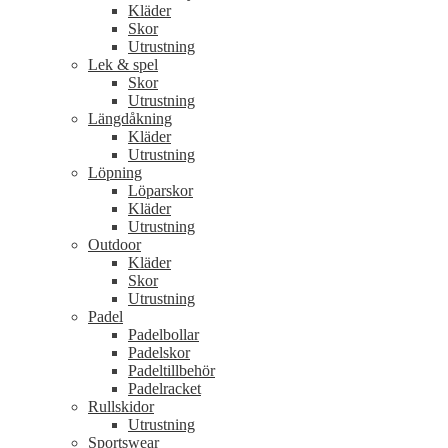
Kläder
Skor
Utrustning
Lek & spel
Skor
Utrustning
Längdåkning
Kläder
Utrustning
Löpning
Löparskor
Kläder
Utrustning
Outdoor
Kläder
Skor
Utrustning
Padel
Padelbollar
Padelskor
Padeltillbehör
Padelracket
Rullskidor
Utrustning
Sportswear