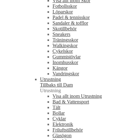
Visa allt inom Skor
Fotbollsskor
Löparskor
Padel & tennisskor
Sandaler & tofflor
Skotillbehör
Sneakers
Träningsskor
Walkingskor
Cykelskor
Gummistövlar
Inomhusskor
Kängor
Vandringskor
Utrustning
Tillbaks till Dam
Utrustning
Visa allt inom Utrustning
Bad & Vattensport
Tält
Bollar
Cyklar
Elektronik
Friluftstillbehör
Glasögon