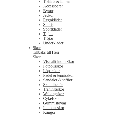
T-shirts & linnen
Accessoarer
Byxor
Jackor
Regnkläder
Shorts
Sportkläder
Tights
Tröjor
Underkläder
Skor
Tillbaks till Herr
Skor
Visa allt inom Skor
Fotbollsskor
Löparskor
Padel & tennisskor
Sandaler & tofflor
Skotillbehör
Träningsskor
Walkingskor
Cykelskor
Gummistövlar
Inomhusskor
Kängor