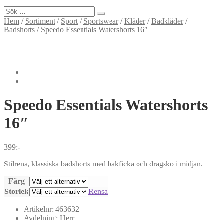
Sök
efter:
Hem
/
Sortiment
/
Sport
/
Sportswear
/
Kläder
/
Badkläder
/
Badshorts
/
Speedo Essentials Watershorts 16″
Speedo
Essentials Watershorts
16″
399
:-
Stilrena, klassiska badshorts med bakficka och dragsko i midjan.
Färg
Storlek
Rensa
Artikelnr:
463632
Avdelning:
Herr