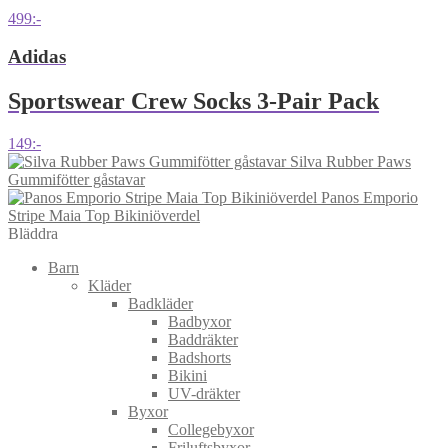
499
:-
Adidas
Sportswear Crew Socks 3-Pair Pack
149
:-
Silva Rubber Paws
Gummifötter gåstavar
Panos Emporio
Stripe Maia Top Bikiniöverdel
Bläddra
Barn
Kläder
Badkläder
Badbyxor
Baddräkter
Badshorts
Bikini
UV-dräkter
Byxor
Collegebyxor
Friluftsbyxor