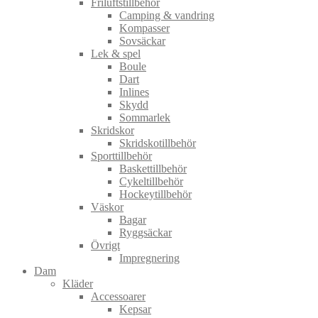
Friluftstillbehör
Camping & vandring
Kompasser
Sovsäckar
Lek & spel
Boule
Dart
Inlines
Skydd
Sommarlek
Skridskor
Skridskotillbehör
Sporttillbehör
Baskettillbehör
Cykeltillbehör
Hockeytillbehör
Väskor
Bagar
Ryggsäckar
Övrigt
Impregnering
Dam
Kläder
Accessoarer
Kepsar