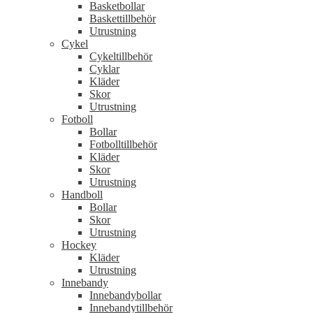
Basketbollar
Baskettillbehör
Utrustning
Cykel
Cykeltillbehör
Cyklar
Kläder
Skor
Utrustning
Fotboll
Bollar
Fotbolltillbehör
Kläder
Skor
Utrustning
Handboll
Bollar
Skor
Utrustning
Hockey
Kläder
Utrustning
Innebandy
Innebandybollar
Innebandytillbehör