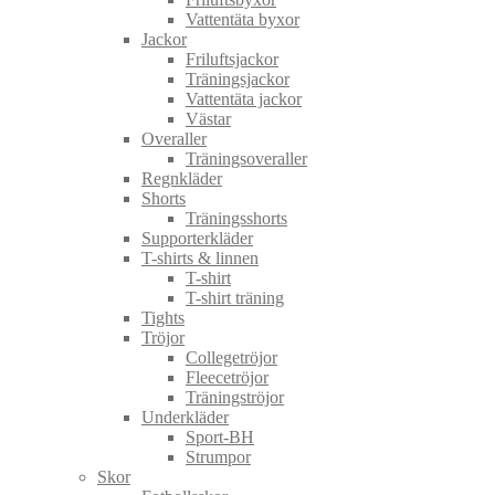
Vattentäta byxor
Jackor
Friluftsjackor
Träningsjackor
Vattentäta jackor
Västar
Overaller
Träningsoveraller
Regnkläder
Shorts
Träningsshorts
Supporterkläder
T-shirts & linnen
T-shirt
T-shirt träning
Tights
Tröjor
Collegetröjor
Fleecetröjor
Träningströjor
Underkläder
Sport-BH
Strumpor
Skor