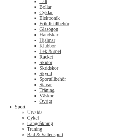
Tält
Bollar
Cyklar
Elektronik
Friluftstillbehör
Glasögon
Handskar
Hjälmar
Klubbor
Lek & spel
Racket
Skidor
Skridskor
Skydd
Sporttillbehör
Stavar
Träning
Väskor
Övrigt
Sport
Utvalda
Cykel
Längdåkning
Träning
Bad & Vattensport