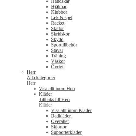
Handskar
Hjälmar
Klubbor
Lek & spel
Racket
Skidor
Skridskor
Skydd
Sporttillbehör
Stavar
Träning
Väskor
Övrigt
Herr
Alla kategorier
Herr
Visa allt inom Herr
Kläder
Tillbaks till Herr
Kläder
Visa allt inom Kläder
Badkläder
Overaller
Skjortor
Supporterkläder