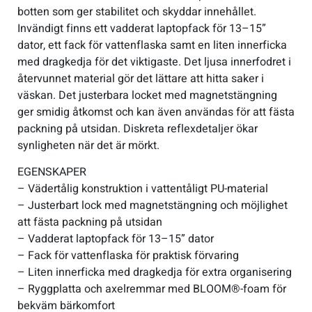
botten som ger stabilitet och skyddar innehållet.
Invändigt finns ett vadderat laptopfack för 13–15”
dator, ett fack för vattenflaska samt en liten innerficka
med dragkedja för det viktigaste. Det ljusa innerfodret i
återvunnet material gör det lättare att hitta saker i
väskan. Det justerbara locket med magnetstängning
ger smidig åtkomst och kan även användas för att fästa
packning på utsidan. Diskreta reflexdetaljer ökar
synligheten när det är mörkt.
EGENSKAPER
– Vädertålig konstruktion i vattentåligt PU-material
– Justerbart lock med magnetstängning och möjlighet
att fästa packning på utsidan
– Vadderat laptopfack för 13–15” dator
– Fack för vattenflaska för praktisk förvaring
– Liten innerficka med dragkedja för extra organisering
– Ryggplatta och axelremmar med BLOOM®-foam för
bekväm bärkomfort