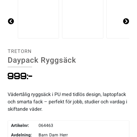
Pre
Ne
vio
xt
us
TRETORN
Daypack Ryggsäck
999
:-
Vädertålig ryggsäck i PU med tidlös design, laptopfack
och smarta fack – perfekt för jobb, studier och vardag i
skiftande väder.
Artikelnr:
064463
Avdelning:
Barn
Dam
Herr