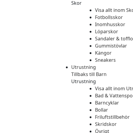
Skor
Visa allt inom Sk
Fotbollsskor
Inomhusskor
Löparskor
Sandaler & tofflo
Gummistövlar
Kängor
Sneakers
Utrustning
Tillbaks till Barn
Utrustning
Visa allt inom Ut
Bad & Vattenspo
Barncyklar
Bollar
Friluftstillbehör
Skridskor
Övrigt