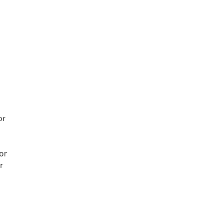
or
or
r