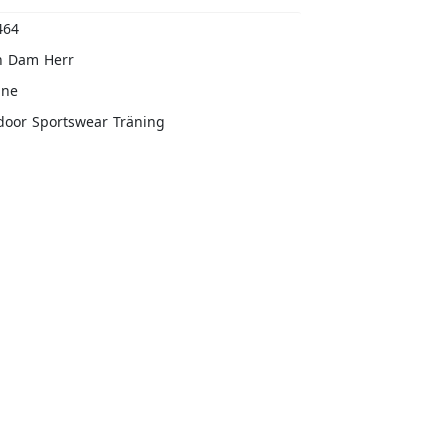
464
n
Dam
Herr
ine
door
Sportswear
Träning