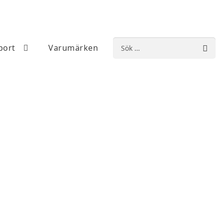
Sök
port
Varumärken
efter: