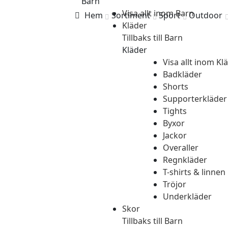
Barn
Visa allt inom Barn
Hem
Sortiment
Sport
Outdoor
Kläder
Tillbaks till Barn
Kläder
Visa allt inom Kl
Badkläder
Shorts
Supporterkläder
Tights
Byxor
Jackor
Overaller
Regnkläder
T-shirts & linnen
Tröjor
Underkläder
Skor
Tillbaks till Barn