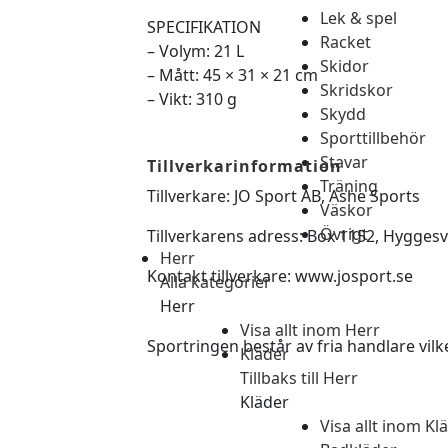
Lek & spel
SPECIFIKATION
Racket
– Volym: 21 L
Skidor
– Mått: 45 × 31 × 21 cm
Skridskor
– Vikt: 310 g
Skydd
Sporttillbehör
Stavar
Tillverkarinformation
Träning
Tillverkare: JO Sport AB, Ashe Sports
Väskor
Övrigt
Tillverkarens adress: Box 1152, Hyggesv
Herr
Kontakt tillverkare: www.josport.se
Alla kategorier
Herr
Visa allt inom Herr
Sportringen består av fria handlare vilke
Kläder
Tillbaks till Herr
Kläder
Visa allt inom Kl