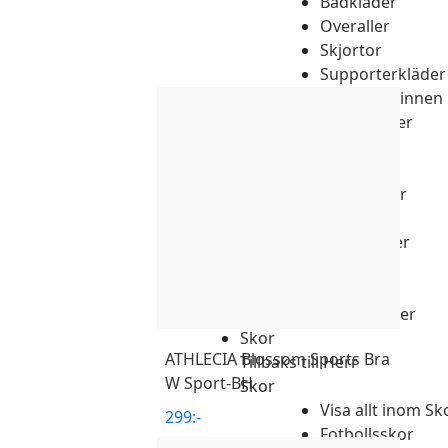
Badkläder
Overaller
Skjortor
Supporterkläder
T-shirts & linnen
Accessoarer
Byxor
Jackor
Regnkläder
Shorts
Sportkläder
Tights
Tröjor
Underkläder
Skor
ATHLECIA
Blossom Sports Bra
Tillbaks till Herr
W Sport-BH
Skor
Visa allt inom Sk
299
:-
Fotbollsskor