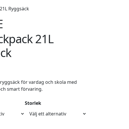
 21L Ryggsäck
E
ckpack 21L
ck
 ryggsäck för vardag och skola med
och smart förvaring.
Storlek