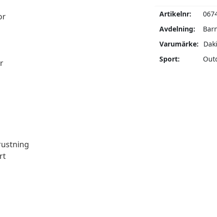
Artikelnr:
067
or
Avdelning:
Bar
Varumärke:
Dak
Sport:
Out
r
rustning
rt