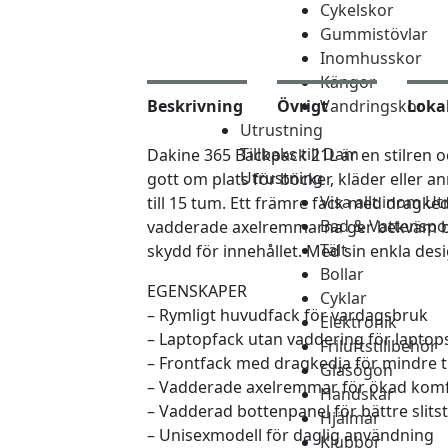
Cykelskor
Gummistövlar
Inomhusskor
Kängor
Beskrivning
Övrigt
Vandringskor
Loka
Utrustning
Tillbaks till Dam
Dakine 365 Backpack 21L är en stilren 
Utrustning
gott om plats för böcker, kläder eller 
Visa allt inom Ut
till 15 tum. Ett främre fack med dragke
Bad & Vattenspo
vadderade axelremmarna ger bekväm bär
Tält
skydd för innehållet. Med sin enkla des
Bollar
EGENSKAPER
Cyklar
– Rymligt huvudfack för vardagsbruk
Elektronik
– Laptopfack utan vaddering för laptops
Friluftstillbehör
– Frontfack med dragkedja för mindre t
Glasögon
– Vadderade axelremmar för ökad kom
Handskar
– Vadderad bottenpanel för bättre slits
Hjälmar
– Unisexmodell för daglig användning
Klubbor