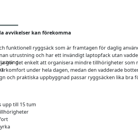
la avvikelser kan förekomma
och funktionell ryggsäck som är framtagen för daglig anvä
annan utrustning och har ett invändigt laptopfack utan vad
rustning
dja gör det enkelt att organisera mindre tillhörigheter som 
rt
komfort under hela dagen, medan den vadderade bottenpan
ign och praktiska uppbyggnad passar ryggsäcken lika bra för
 upp till 15 tum
illhörigheter
fort
tyrka