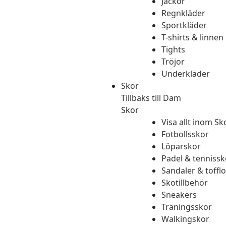
Jackor
Regnkläder
Sportkläder
T-shirts & linnen
Tights
Tröjor
Underkläder
Skor
Tillbaks till Dam
Skor
Visa allt inom Sk
Fotbollsskor
Löparskor
Padel & tennissk
Sandaler & tofflo
Skotillbehör
Sneakers
Träningsskor
Walkingskor