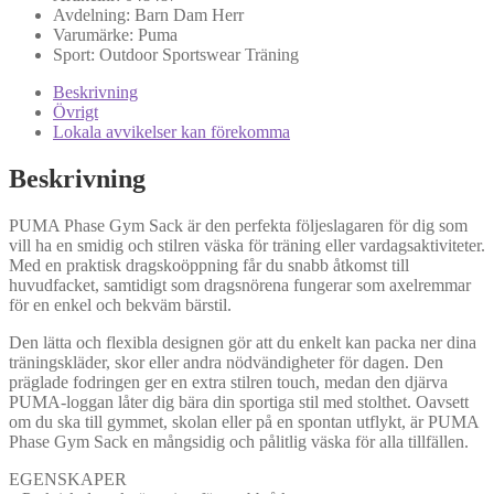
Avdelning:
Barn
Dam
Herr
Varumärke:
Puma
Sport:
Outdoor
Sportswear
Träning
Beskrivning
Övrigt
Lokala avvikelser kan förekomma
Beskrivning
PUMA Phase Gym Sack är den perfekta följeslagaren för dig som
vill ha en smidig och stilren väska för träning eller vardagsaktiviteter.
Med en praktisk dragskoöppning får du snabb åtkomst till
huvudfacket, samtidigt som dragsnörena fungerar som axelremmar
för en enkel och bekväm bärstil.
Den lätta och flexibla designen gör att du enkelt kan packa ner dina
träningskläder, skor eller andra nödvändigheter för dagen. Den
präglade fodringen ger en extra stilren touch, medan den djärva
PUMA-loggan låter dig bära din sportiga stil med stolthet. Oavsett
om du ska till gymmet, skolan eller på en spontan utflykt, är PUMA
Phase Gym Sack en mångsidig och pålitlig väska för alla tillfällen.
EGENSKAPER