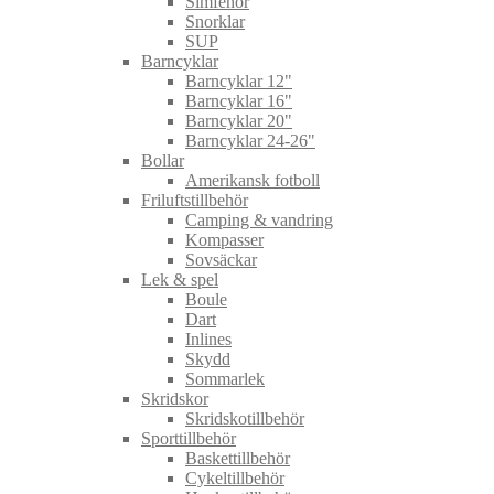
Simfenor
Snorklar
SUP
Barncyklar
Barncyklar 12"
Barncyklar 16"
Barncyklar 20"
Barncyklar 24-26"
Bollar
Amerikansk fotboll
Friluftstillbehör
Camping & vandring
Kompasser
Sovsäckar
Lek & spel
Boule
Dart
Inlines
Skydd
Sommarlek
Skridskor
Skridskotillbehör
Sporttillbehör
Baskettillbehör
Cykeltillbehör