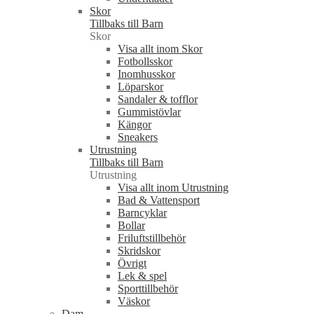
Skor
Tillbaks till Barn
Skor
Visa allt inom Skor
Fotbollsskor
Inomhusskor
Löparskor
Sandaler & tofflor
Gummistövlar
Kängor
Sneakers
Utrustning
Tillbaks till Barn
Utrustning
Visa allt inom Utrustning
Bad & Vattensport
Barncyklar
Bollar
Friluftstillbehör
Skridskor
Övrigt
Lek & spel
Sporttillbehör
Väskor
Dam