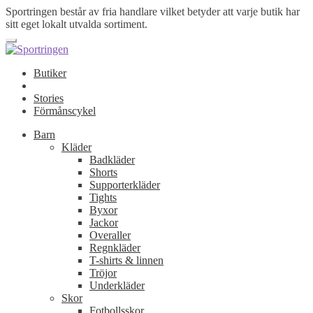
Sportringen består av fria handlare vilket betyder att varje butik har
sitt eget lokalt utvalda sortiment.
Butiker
Stories
Förmånscykel
Barn
Kläder
Badkläder
Shorts
Supporterkläder
Tights
Byxor
Jackor
Overaller
Regnkläder
T-shirts & linnen
Tröjor
Underkläder
Skor
Fotbollsskor