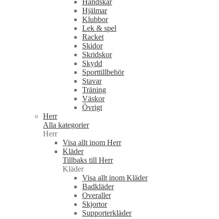
Handskar
Hjälmar
Klubbor
Lek & spel
Racket
Skidor
Skridskor
Skydd
Sporttillbehör
Stavar
Träning
Väskor
Övrigt
Herr
Alla kategorier
Herr
Visa allt inom Herr
Kläder
Tillbaks till Herr
Kläder
Visa allt inom Kläder
Badkläder
Overaller
Skjortor
Supporterkläder