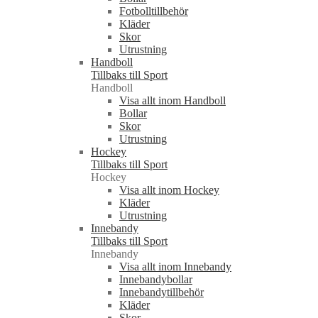
Fotbolltillbehör
Kläder
Skor
Utrustning
Handboll
Tillbaks till Sport
Handboll
Visa allt inom Handboll
Bollar
Skor
Utrustning
Hockey
Tillbaks till Sport
Hockey
Visa allt inom Hockey
Kläder
Utrustning
Innebandy
Tillbaks till Sport
Innebandy
Visa allt inom Innebandy
Innebandybollar
Innebandytillbehör
Kläder
Skor