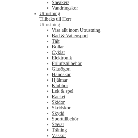
Sneakers
Vandringskor
Utrustning
Tillbaks till Herr
Utrustning
Visa allt inom Utrustning
Bad & Vattensport
Tält
Bollar
Cyklar
Elektronik
Friluftstillbehör
Glasögon
Handskar
Hjälmar
Klubbor
Lek & spel
Racket
Skidor
Skridskor
Skydd
Sporttillbehör
Stavar
Träning
Väskor