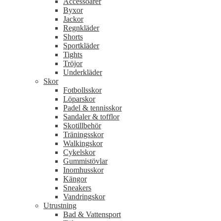
Accessoarer
Byxor
Jackor
Regnkläder
Shorts
Sportkläder
Tights
Tröjor
Underkläder
Skor
Fotbollsskor
Löparskor
Padel & tennisskor
Sandaler & tofflor
Skotillbehör
Träningsskor
Walkingskor
Cykelskor
Gummistövlar
Inomhusskor
Kängor
Sneakers
Vandringskor
Utrustning
Bad & Vattensport