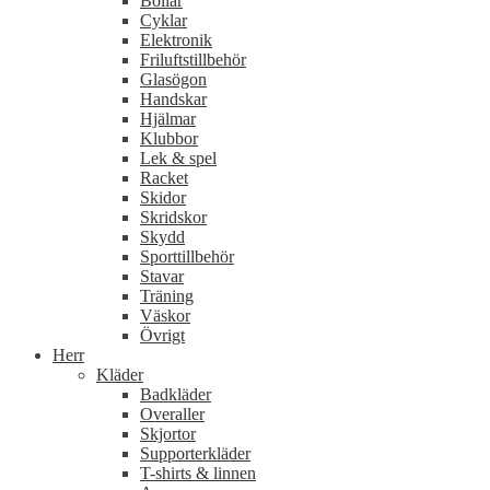
Bollar
Cyklar
Elektronik
Friluftstillbehör
Glasögon
Handskar
Hjälmar
Klubbor
Lek & spel
Racket
Skidor
Skridskor
Skydd
Sporttillbehör
Stavar
Träning
Väskor
Övrigt
Herr
Kläder
Badkläder
Overaller
Skjortor
Supporterkläder
T-shirts & linnen