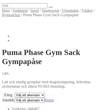
Sök
efter:
Hem
/
Sortiment
/
Sport
/
Sportswear
/
Utrustning
/
Väskor
/
Ryggsäckar
/
Puma Phase Gym Sack Gympapåse
Puma
Phase Gym Sack
Gympapåse
149
:-
Lätt och smidig gympåse med dragskoöppning, bekväma
axelremmar och stilren PUMA-branding.
Färg
Storlek
Rensa
Artikelnr:
048487