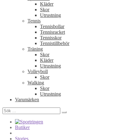
Kläder
Skor
Utrustning
Tennis
Tennisbollar
Tennisracket
Tennisskor
Tennistillbehör
Träning
Skor
Kläder
Utrustning
Volleyboll
Skor
Walking
Skor
Utrustning
Varumärken
Sök
efter:
Butiker
Stories