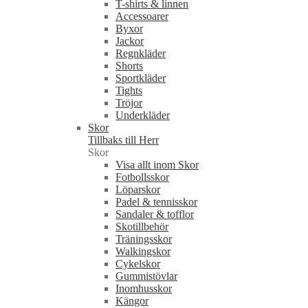
T-shirts & linnen
Accessoarer
Byxor
Jackor
Regnkläder
Shorts
Sportkläder
Tights
Tröjor
Underkläder
Skor
Tillbaks till Herr
Skor
Visa allt inom Skor
Fotbollsskor
Löparskor
Padel & tennisskor
Sandaler & tofflor
Skotillbehör
Träningsskor
Walkingskor
Cykelskor
Gummistövlar
Inomhusskor
Kängor