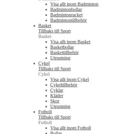
Visa allt inom Badminton
Badmintonbollar
Badmintonracket
Badmintontillbehör
Basket
Tillbaks till Sport
Basket
Visa allt inom Basket
Basketbollar
Baskettillbehör
Utrustning
Cykel
Tillbaks till Sport
Cykel
Visa allt inom Cykel
Cykeltillbehör
Cyklar
Kläder
Skor
Utrustning
Fotboll
Tillbaks till Sport
Fotboll
Visa allt inom Fotboll
Bollar