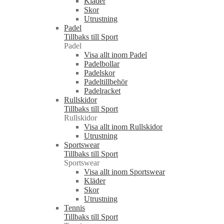
Kläder
Skor
Utrustning
Padel
Tillbaks till Sport
Padel
Visa allt inom Padel
Padelbollar
Padelskor
Padeltillbehör
Padelracket
Rullskidor
Tillbaks till Sport
Rullskidor
Visa allt inom Rullskidor
Utrustning
Sportswear
Tillbaks till Sport
Sportswear
Visa allt inom Sportswear
Kläder
Skor
Utrustning
Tennis
Tillbaks till Sport