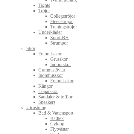
Tights
Tröjor
Collegetröjor
Fleecetröjor
Träningströjor
Underkläder
Sport-BH
Strumpor
Skor
Fotbollsskor
Grusskor
Indoorskor
Gummistövlar
Inomhusskor
Fotbollsskor
Kängor
Löparskor
Sandaler & tofflor
Sneakers
Utrustning
Bad & Vattensport
Badlek
Cyklop
Flytvästar