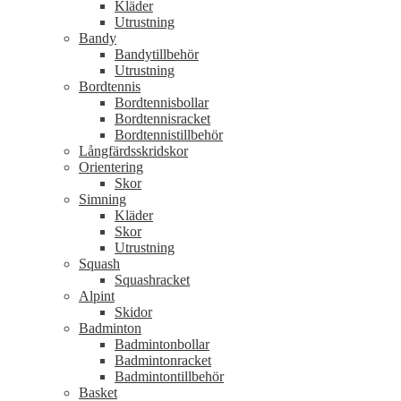
Kläder
Utrustning
Bandy
Bandytillbehör
Utrustning
Bordtennis
Bordtennisbollar
Bordtennisracket
Bordtennistillbehör
Långfärdsskridskor
Orientering
Skor
Simning
Kläder
Skor
Utrustning
Squash
Squashracket
Alpint
Skidor
Badminton
Badmintonbollar
Badmintonracket
Badmintontillbehör
Basket