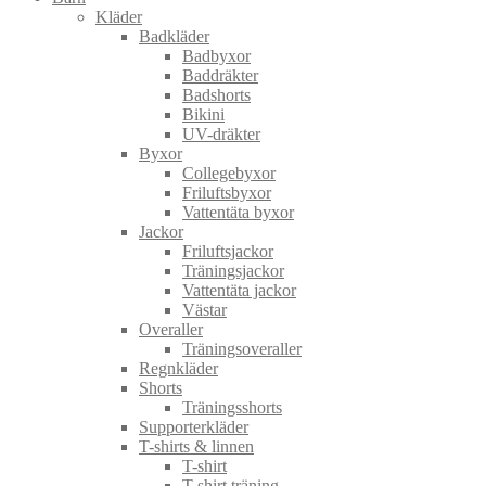
Kläder
Badkläder
Badbyxor
Baddräkter
Badshorts
Bikini
UV-dräkter
Byxor
Collegebyxor
Friluftsbyxor
Vattentäta byxor
Jackor
Friluftsjackor
Träningsjackor
Vattentäta jackor
Västar
Overaller
Träningsoveraller
Regnkläder
Shorts
Träningsshorts
Supporterkläder
T-shirts & linnen
T-shirt
T-shirt träning