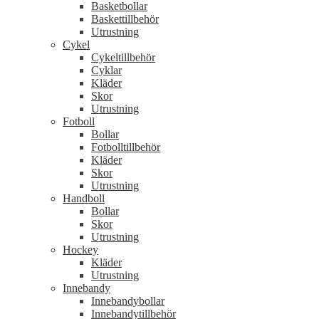
Basketbollar
Baskettillbehör
Utrustning
Cykel
Cykeltillbehör
Cyklar
Kläder
Skor
Utrustning
Fotboll
Bollar
Fotbolltillbehör
Kläder
Skor
Utrustning
Handboll
Bollar
Skor
Utrustning
Hockey
Kläder
Utrustning
Innebandy
Innebandybollar
Innebandytillbehör