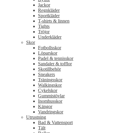
Jackor
Regnkläder
Sportkläder
T-shirts & linnen
Tights
Tröjor
Underkläder
Skor
Fotbollsskor
Löparskor
Padel & tennisskor
Sandaler & tofflor
Skotillbehör
Sneakers
Träningsskor
Walkingskor
Cykelskor
Gummistövlar
Inomhusskor
Kängor
Vandringskor
Utrustning
Bad & Vattensport
Tält