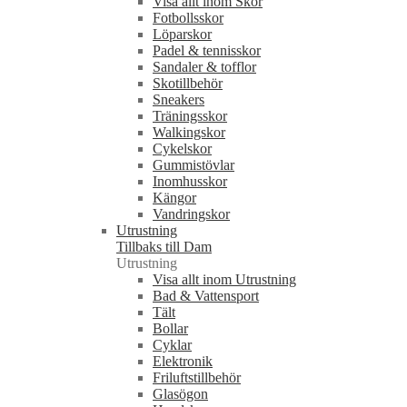
Visa allt inom Skor
Fotbollsskor
Löparskor
Padel & tennisskor
Sandaler & tofflor
Skotillbehör
Sneakers
Träningsskor
Walkingskor
Cykelskor
Gummistövlar
Inomhusskor
Kängor
Vandringskor
Utrustning
Tillbaks till Dam
Utrustning
Visa allt inom Utrustning
Bad & Vattensport
Tält
Bollar
Cyklar
Elektronik
Friluftstillbehör
Glasögon