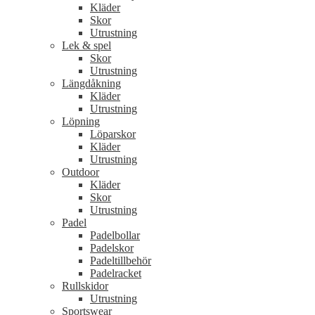
Kläder
Skor
Utrustning
Lek & spel
Skor
Utrustning
Längdåkning
Kläder
Utrustning
Löpning
Löparskor
Kläder
Utrustning
Outdoor
Kläder
Skor
Utrustning
Padel
Padelbollar
Padelskor
Padeltillbehör
Padelracket
Rullskidor
Utrustning
Sportswear