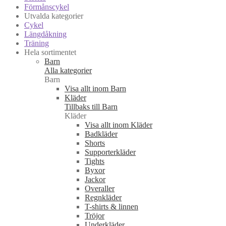
Förmånscykel
Utvalda kategorier
Cykel
Längdåkning
Träning
Hela sortimentet
Barn
Alla kategorier
Barn
Visa allt inom Barn
Kläder
Tillbaks till Barn
Kläder
Visa allt inom Kläder
Badkläder
Shorts
Supporterkläder
Tights
Byxor
Jackor
Overaller
Regnkläder
T-shirts & linnen
Tröjor
Underkläder