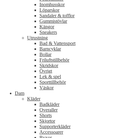
Inomhusskor
Löparskor
Sandaler & tofflor
Gummistövlar
Kängor
Sneakers
Utrustning
Bad & Vattensport
Barncyklar
Bollar
Friluftstillbehör
Skridskor
Övrigt
Lek & spel
Sporttillbehör
Väskor
Dam
Kläder
Badkläder
Overaller
Shorts
Skjortor
Supporterkläder
Accessoarer
Byxor