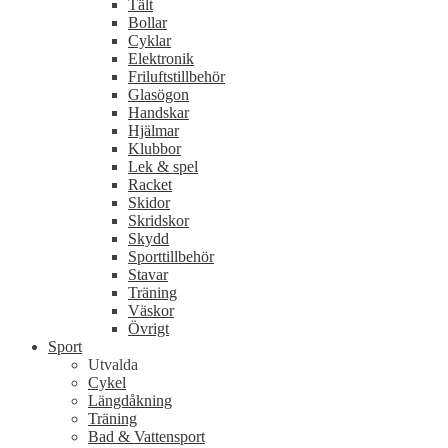
Tält
Bollar
Cyklar
Elektronik
Friluftstillbehör
Glasögon
Handskar
Hjälmar
Klubbor
Lek & spel
Racket
Skidor
Skridskor
Skydd
Sporttillbehör
Stavar
Träning
Väskor
Övrigt
Sport
Utvalda
Cykel
Längdåkning
Träning
Bad & Vattensport