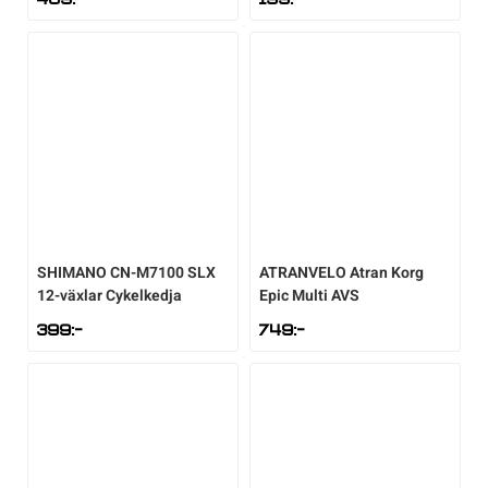
SHIMANO
CN-M7100 SLX
ATRANVELO
Atran Korg
12-växlar Cykelkedja
Epic Multi AVS
399
:-
749
:-