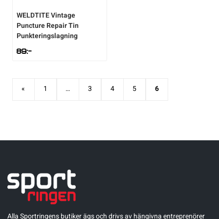
WELDTITE
Vintage
Puncture Repair Tin
Punkteringslagning
89
:-
«
1
…
3
4
5
6
Alla Sportringens butiker ägs och drivs av hängivna entreprenörer