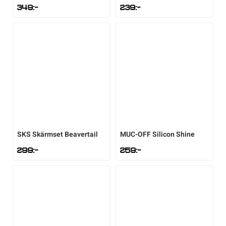
349
:-
239
:-
SKS
Skärmset Beavertail
MUC-OFF
Silicon Shine
299
:-
259
:-