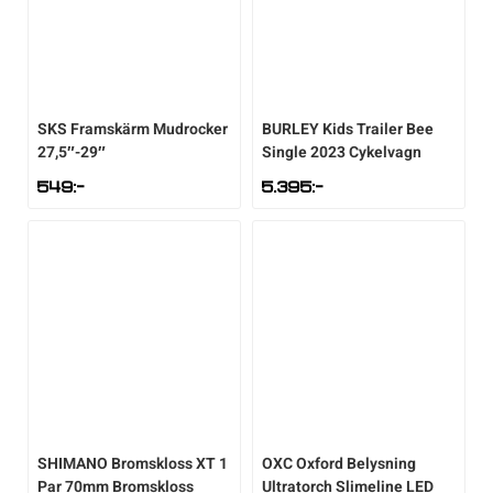
SKS
Framskärm Mudrocker
BURLEY
Kids Trailer Bee
27,5″-29″
Single 2023 Cykelvagn
549
:-
5.395
:-
SHIMANO
Bromskloss XT 1
OXC
Oxford Belysning
Par 70mm Bromskloss
Ultratorch Slimeline LED