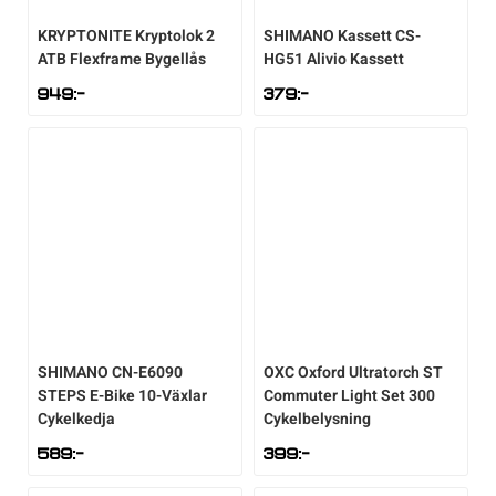
KRYPTONITE
Kryptolok 2
SHIMANO
Kassett CS-
ATB Flexframe Bygellås
HG51 Alivio Kassett
949
:-
379
:-
SHIMANO
CN-E6090
OXC
Oxford Ultratorch ST
STEPS E-Bike 10-Växlar
Commuter Light Set 300
Cykelkedja
Cykelbelysning
589
:-
399
:-