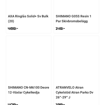
AXA
Ringlås Solid+ Sv Bulk
SHIMANO
G05S Resin 1
(20)
Par Skivbromsbelägg
469
:-
149
:-
SHIMANO
CN-M6100 Deore
ATRANVELO
Atran
12-Växlar Cykelkedja
Cykelstöd Atran Parko Dv
26″-29″ J
409
:-
199
:-