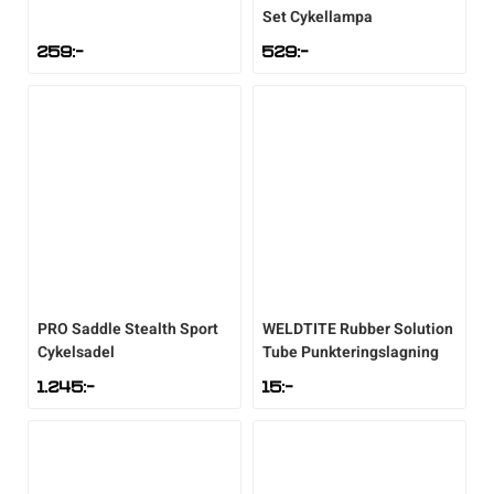
Set Cykellampa
259
:-
529
:-
PRO
Saddle Stealth Sport
WELDTITE
Rubber Solution
Cykelsadel
Tube Punkteringslagning
1.245
:-
15
:-