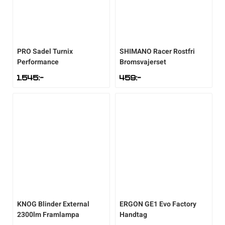
Sportswear
PRO
Sadel Turnix
SHIMANO
Racer Rostfri
Tennis
Performance
Bromsvajerset
1.545
:-
459
:-
Träning
Volleyboll
Walking
KNOG
Blinder External
ERGON
GE1 Evo Factory
2300lm Framlampa
Handtag