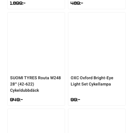
1.899
:-
489
:-
SUOMI TYRES
Routa W248
OXC
Oxford Bright-Eye
28″ (42-622)
Light Set Cykellampa
Cykeldubbdäck
949
:-
99
:-