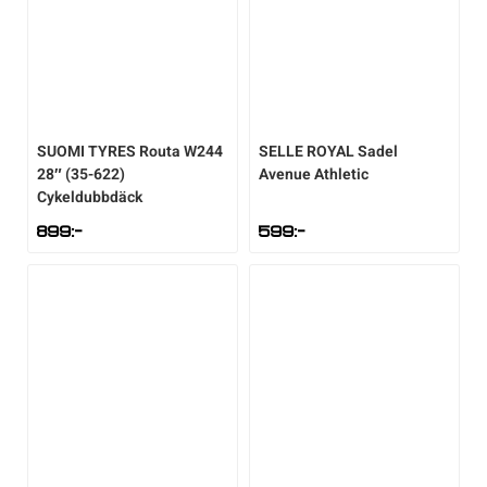
SUOMI TYRES
Routa W244
SELLE ROYAL
Sadel
28″ (35-622)
Avenue Athletic
Cykeldubbdäck
899
:-
599
:-