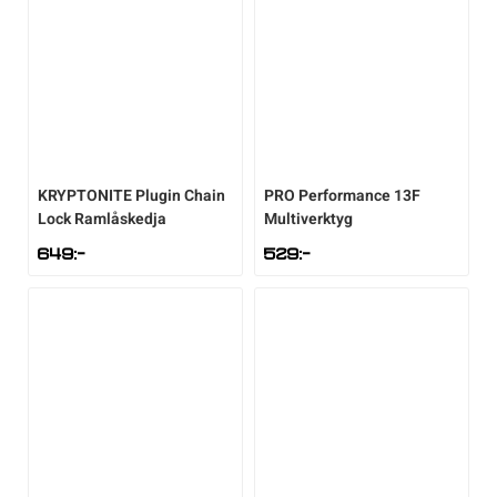
KRYPTONITE
Plugin Chain
PRO
Performance 13F
Lock Ramlåskedja
Multiverktyg
649
:-
529
:-