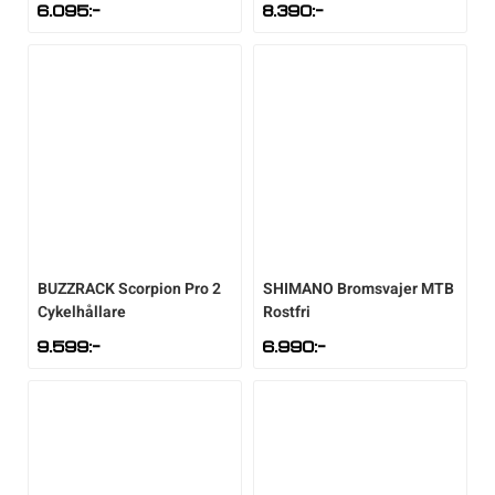
6.095
:-
8.390
:-
BUZZRACK
Scorpion Pro 2
SHIMANO
Bromsvajer MTB
Cykelhållare
Rostfri
9.599
:-
6.990
:-