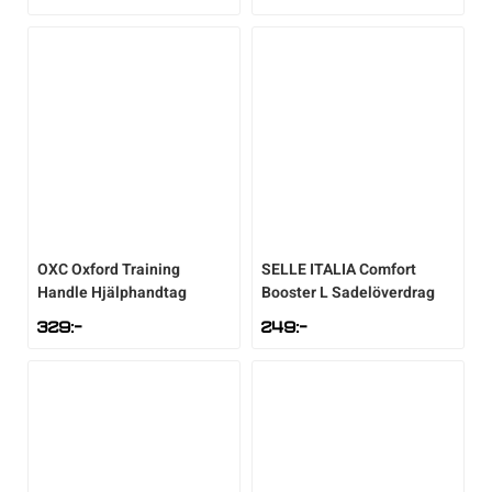
Sportswear
Tennis
Träning
Volleyboll
OXC
Oxford Training
SELLE ITALIA
Comfort
Handle Hjälphandtag
Booster L Sadelöverdrag
Walking
329
:-
249
:-