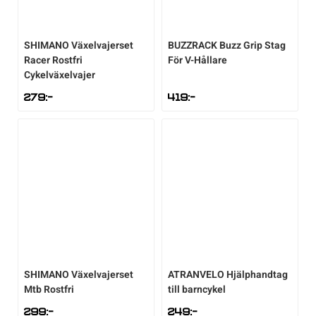
Underkläder
Skridskor
Underkläder
Skridskor
Hockey
SHIMANO
Växelvajerset
BUZZRACK
Buzz Grip Stag
Racer Rostfri
För V-Hållare
Skydd
Skydd
Innebandy
Cykelväxelvajer
279
:-
419
:-
Sporttillbehör
Sporttillbehör
Lek & spel
Stavar
Stavar
Längdåkning
Träning
Träning
Löpning
Väskor
Väskor
Outdoor
Övrigt
Övrigt
Padel
SHIMANO
Växelvajerset
ATRANVELO
Hjälphandtag
Mtb Rostfri
till barncykel
Rullskidor
299
:-
249
:-