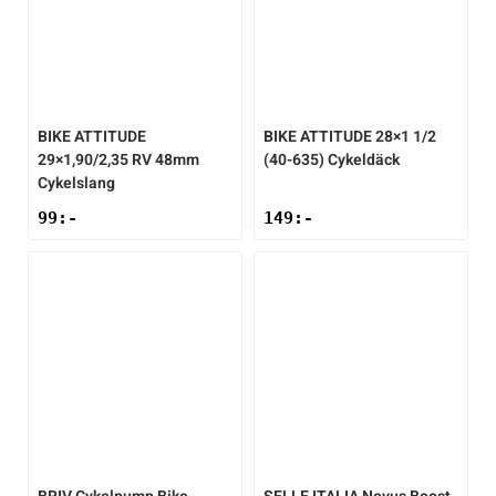
Sportswear
Tennis
BIKE ATTITUDE
BIKE ATTITUDE
28×1 1/2
29×1,90/2,35 RV 48mm
(40-635) Cykeldäck
Träning
Cykelslang
99
:-
149
:-
Volleyboll
Walking