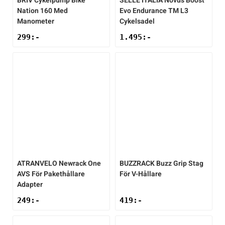
BRIV
Cykelpump Bike
SELLE ITALIA
Novus Boost
Nation 160 Med
Evo Endurance TM L3
Manometer
Cykelsadel
299
:-
1.495
:-
ATRANVELO
Newrack One
BUZZRACK
Buzz Grip Stag
AVS För Pakethållare
För V-Hållare
Adapter
249
:-
419
:-