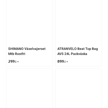
SHIMANO
Växelvajerset
ATRANVELO
Beat Top Bag
Mtb Rostfri
AVS 24L Packväska
299
:-
899
:-