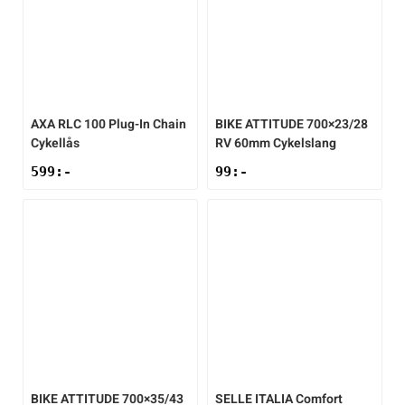
AXA
RLC 100 Plug-In Chain
BIKE ATTITUDE
700×23/28
Cykellås
RV 60mm Cykelslang
599
:-
99
:-
BIKE ATTITUDE
700×35/43
SELLE ITALIA
Comfort