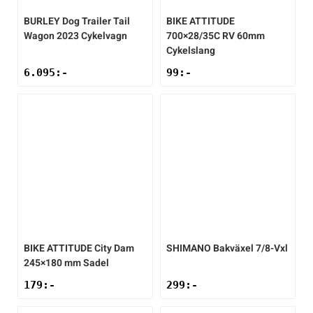
BURLEY
Dog Trailer Tail
BIKE ATTITUDE
Wagon 2023 Cykelvagn
700×28/35C RV 60mm
Cykelslang
6.095
:-
99
:-
BIKE ATTITUDE
City Dam
SHIMANO
Bakväxel 7/8-Vxl
245×180 mm Sadel
179
:-
299
:-