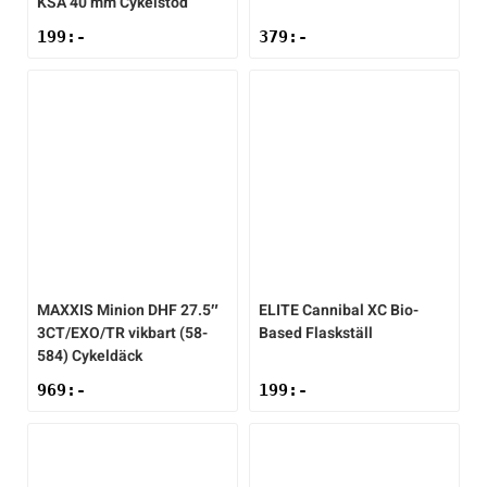
KSA 40 mm Cykelstöd
199
:-
379
:-
MAXXIS
Minion DHF 27.5″
ELITE
Cannibal XC Bio-
3CT/EXO/TR vikbart (58-
Based Flaskställ
584) Cykeldäck
969
:-
199
:-