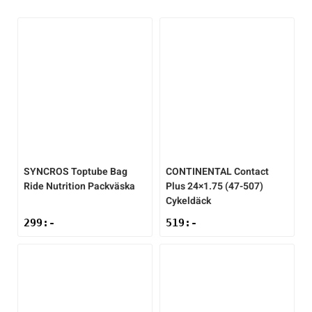
Underkläder
Skridskor
Underkläder
Skridskor
Hockey
Skydd
Skydd
Innebandy
Sporttillbehör
Sporttillbehör
Lek & spel
Stavar
Stavar
Längdåkning
SYNCROS
Toptube Bag
CONTINENTAL
Contact
Träning
Träning
Löpning
Ride Nutrition Packväska
Plus 24×1.75 (47-507)
Cykeldäck
299
:-
519
:-
Väskor
Väskor
Outdoor
Övrigt
Övrigt
Padel
Rullskidor