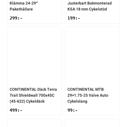
Klämma 24-29″
Justerbart Bakmonterad
Pakethållare
KSA 18 mm Cykelstöd
299
:-
199
:-
CONTINENTAL
Däck Terra
CONTINENTAL
MTB
Trail Shieldwall 700x45C
29×1.75-25 Valve Auto
(45-622) Cykeldäck
Cykelslang
499
:-
99
:-