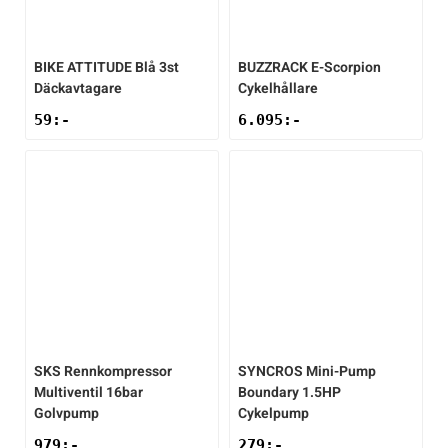
BIKE ATTITUDE
Blå 3st
BUZZRACK
E-Scorpion
Däckavtagare
Cykelhållare
59
:-
6.095
:-
SKS
Rennkompressor
SYNCROS
Mini-Pump
Multiventil 16bar
Boundary 1.5HP
Golvpump
Cykelpump
979
:-
279
:-