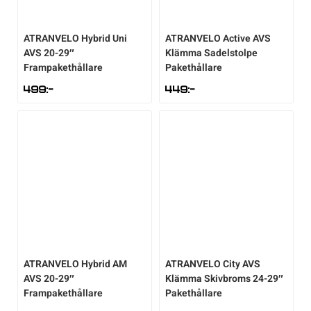
Underkläder
Skridskor
Underkläder
Skridskor
Hockey
ATRANVELO
Hybrid Uni
ATRANVELO
Active AVS
AVS 20-29″
Klämma Sadelstolpe
Skydd
Skydd
Innebandy
Frampakethållare
Pakethållare
499
:-
449
:-
Sporttillbehör
Sporttillbehör
Lek & spel
Stavar
Stavar
Längdåkning
Träning
Träning
Löpning
Väskor
Väskor
Outdoor
ATRANVELO
Hybrid AM
ATRANVELO
City AVS
Övrigt
Övrigt
Padel
AVS 20-29″
Klämma Skivbroms 24-29″
Frampakethållare
Pakethållare
Rullskidor