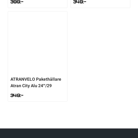
399
:-
349
:-
Sportswear
Tennis
Träning
Volleyboll
ATRANVELO
Pakethållare
Atran City Alu 24″/29
Walking
349
:-