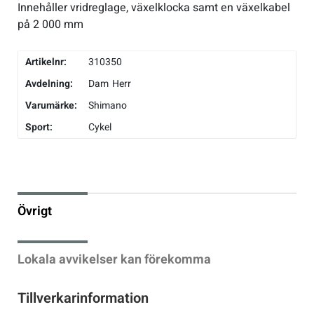
Innehåller vridreglage, växelklocka samt en växelkabel
på 2 000 mm
Underkläder
Skridskor
Underkläder
Skridskor
Hockey
Artikelnr:
310350
Skydd
Skydd
Innebandy
Avdelning:
Dam
Herr
Sporttillbehör
Sporttillbehör
Lek & spel
Varumärke:
Shimano
Sport:
Cykel
Stavar
Stavar
Längdåkning
Träning
Träning
Löpning
Övrigt
Väskor
Väskor
Outdoor
Lokala avvikelser kan förekomma
Övrigt
Övrigt
Padel
Tillverkarinformation
Rullskidor