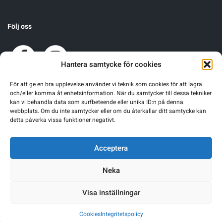
Följ oss
Hantera samtycke för cookies
För att ge en bra upplevelse använder vi teknik som cookies för att lagra
och/eller komma åt enhetsinformation. När du samtycker till dessa tekniker
kan vi behandla data som surfbeteende eller unika ID:n på denna
webbplats. Om du inte samtycker eller om du återkallar ditt samtycke kan
detta påverka vissa funktioner negativt.
Acceptera
Neka
Visa inställningar
Warning
: Undefined array key 0 in
/home/sgnsrusr/public_html/wp-
Cookies
Integritetspolicy
content/themes/sgn-theme/functions.php
on line
249