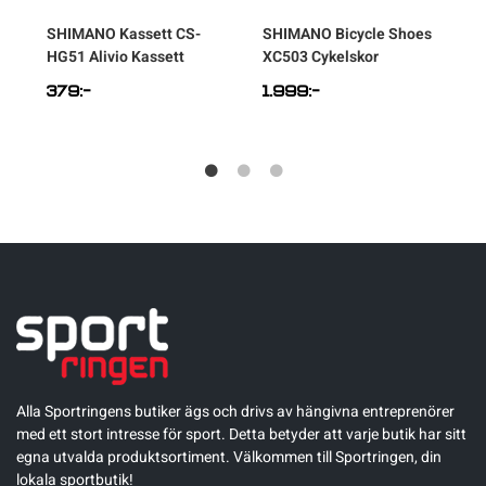
SHIMANO
Kassett CS-
SHIMANO
Bicycle Shoes
HG51 Alivio Kassett
XC503 Cykelskor
T
379
:-
1.999
:-
Alla Sportringens butiker ägs och drivs av hängivna entreprenörer
med ett stort intresse för sport. Detta betyder att varje butik har sitt
egna utvalda produktsortiment. Välkommen till Sportringen, din
lokala sportbutik!