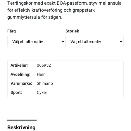
Terrängskor med exakt BOA-passform, styv mellansula
för effektiv kraftöverföring och greppstark
Underkläder
Skridskor
Underkläder
Skridskor
Hockey
gummiyttersula för stigen.
Skydd
Skydd
Innebandy
Färg
Storlek
Sporttillbehör
Sporttillbehör
Lek & spel
Stavar
Stavar
Längdåkning
Artikelnr:
066952
Avdelning:
Herr
Träning
Träning
Löpning
Varumärke:
Shimano
Sport:
Cykel
Väskor
Väskor
Outdoor
Övrigt
Övrigt
Padel
Beskrivning
Rullskidor