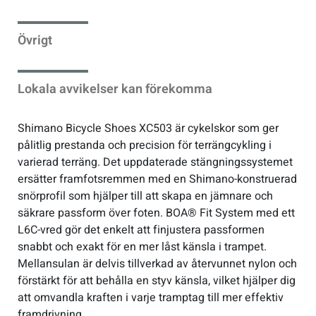
Sportswear
Övrigt
Tennis
Lokala avvikelser kan förekomma
Träning
Shimano Bicycle Shoes XC503 är cykelskor som ger
pålitlig prestanda och precision för terrängcykling i
Volleyboll
varierad terräng. Det uppdaterade stängningssystemet
ersätter framfotsremmen med en Shimano-konstruerad
snörprofil som hjälper till att skapa en jämnare och
Walking
säkrare passform över foten. BOA® Fit System med ett
L6C-vred gör det enkelt att finjustera passformen
snabbt och exakt för en mer låst känsla i trampet.
Mellansulan är delvis tillverkad av återvunnet nylon och
förstärkt för att behålla en styv känsla, vilket hjälper dig
att omvandla kraften i varje tramptag till mer effektiv
framdrivning.