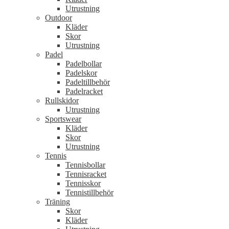
Utrustning
Outdoor
Kläder
Skor
Utrustning
Padel
Padelbollar
Padelskor
Padeltillbehör
Padelracket
Rullskidor
Utrustning
Sportswear
Kläder
Skor
Utrustning
Tennis
Tennisbollar
Tennisracket
Tennisskor
Tennistillbehör
Träning
Skor
Kläder