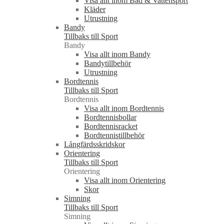
Visa allt inom Bad & Vattensport
Kläder
Utrustning
Bandy
Tillbaks till Sport
Bandy
Visa allt inom Bandy
Bandytillbehör
Utrustning
Bordtennis
Tillbaks till Sport
Bordtennis
Visa allt inom Bordtennis
Bordtennisbollar
Bordtennisracket
Bordtennistillbehör
Långfärdsskridskor
Orientering
Tillbaks till Sport
Orientering
Visa allt inom Orientering
Skor
Simning
Tillbaks till Sport
Simning