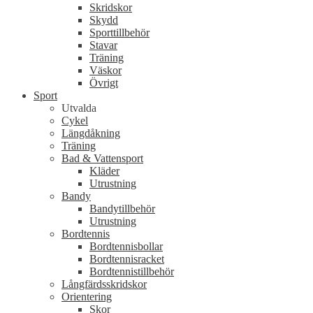
Skridskor
Skydd
Sporttillbehör
Stavar
Träning
Väskor
Övrigt
Sport
Utvalda
Cykel
Längdåkning
Träning
Bad & Vattensport
Kläder
Utrustning
Bandy
Bandytillbehör
Utrustning
Bordtennis
Bordtennisbollar
Bordtennisracket
Bordtennistillbehör
Långfärdsskridskor
Orientering
Skor