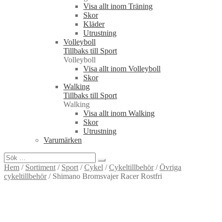
Visa allt inom Träning
Skor
Kläder
Utrustning
Volleyboll
Tillbaks till Sport
Volleyboll
Visa allt inom Volleyboll
Skor
Walking
Tillbaks till Sport
Walking
Visa allt inom Walking
Skor
Utrustning
Varumärken
Sök
efter:
Hem
/
Sortiment
/
Sport
/
Cykel
/
Cykeltillbehör
/
Övriga
cykeltillbehör
/
Shimano Bromsvajer Racer Rostfri