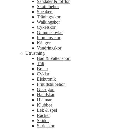
Sandaler & tofflor
Skotillbehör
Sneakers
Träningsskor
Walkingskor
Cykelskor
Gummistövlar
Inomhusskor
Kängor
Vandringskor
Utrustning
Bad & Vattensport
Tält
Bollar
Cyklar
Elektronik
Friluftstillbehör
Glasögon
Handskar
Hjälmar
Klubbor
Lek & spel
Racket
Skidor
Skridskor