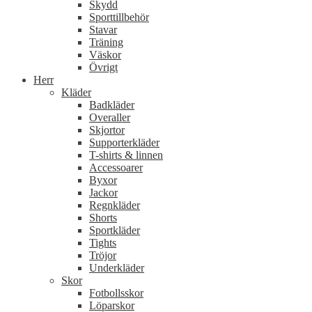
Skydd
Sporttillbehör
Stavar
Träning
Väskor
Övrigt
Herr
Kläder
Badkläder
Overaller
Skjortor
Supporterkläder
T-shirts & linnen
Accessoarer
Byxor
Jackor
Regnkläder
Shorts
Sportkläder
Tights
Tröjor
Underkläder
Skor
Fotbollsskor
Löparskor