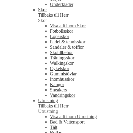
Underkläder
Skor
Tillbaks till Herr
Skor
Visa allt inom Skor
Fotbollsskor
Löparskor
Padel & tennisskor
Sandaler & tofflor
Skotillbehör
Träningsskor
Walkingskor
Cykelskor
Gummistövlar
Inomhusskor
Kängor
Sneakers
Vandringskor
Utrustning
Tillbaks till Herr
Utrustning
Visa allt inom Utrustning
Bad & Vattensport
Tält
Bollar