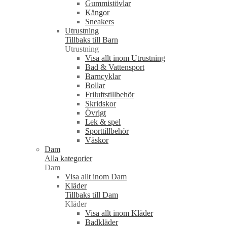
Gummistövlar
Kängor
Sneakers
Utrustning
Tillbaks till Barn
Utrustning
Visa allt inom Utrustning
Bad & Vattensport
Barncyklar
Bollar
Friluftstillbehör
Skridskor
Övrigt
Lek & spel
Sporttillbehör
Väskor
Dam
Alla kategorier
Dam
Visa allt inom Dam
Kläder
Tillbaks till Dam
Kläder
Visa allt inom Kläder
Badkläder