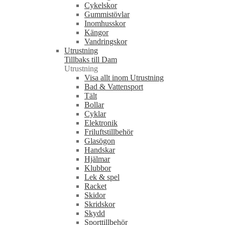
Cykelskor
Gummistövlar
Inomhusskor
Kängor
Vandringskor
Utrustning
Tillbaks till Dam
Utrustning
Visa allt inom Utrustning
Bad & Vattensport
Tält
Bollar
Cyklar
Elektronik
Friluftstillbehör
Glasögon
Handskar
Hjälmar
Klubbor
Lek & spel
Racket
Skidor
Skridskor
Skydd
Sporttillbehör