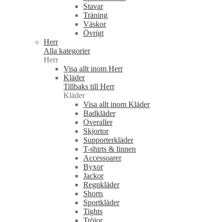
Stavar
Träning
Väskor
Övrigt
Herr
Alla kategorier
Herr
Visa allt inom Herr
Kläder
Tillbaks till Herr
Kläder
Visa allt inom Kläder
Badkläder
Overaller
Skjortor
Supporterkläder
T-shirts & linnen
Accessoarer
Byxor
Jackor
Regnkläder
Shorts
Sportkläder
Tights
Tröjor