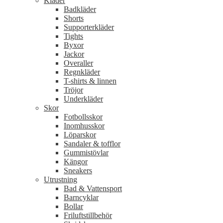
Kläder
Badkläder
Shorts
Supporterkläder
Tights
Byxor
Jackor
Overaller
Regnkläder
T-shirts & linnen
Tröjor
Underkläder
Skor
Fotbollsskor
Inomhusskor
Löparskor
Sandaler & tofflor
Gummistövlar
Kängor
Sneakers
Utrustning
Bad & Vattensport
Barncyklar
Bollar
Friluftstillbehör