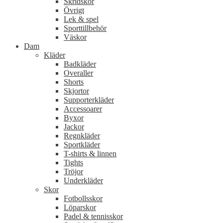
Skridskor
Övrigt
Lek & spel
Sporttillbehör
Väskor
Dam
Kläder
Badkläder
Overaller
Shorts
Skjortor
Supporterkläder
Accessoarer
Byxor
Jackor
Regnkläder
Sportkläder
T-shirts & linnen
Tights
Tröjor
Underkläder
Skor
Fotbollsskor
Löparskor
Padel & tennisskor