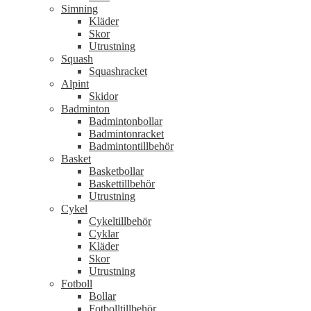
Simning
Kläder
Skor
Utrustning
Squash
Squashracket
Alpint
Skidor
Badminton
Badmintonbollar
Badmintonracket
Badmintontillbehör
Basket
Basketbollar
Baskettillbehör
Utrustning
Cykel
Cykeltillbehör
Cyklar
Kläder
Skor
Utrustning
Fotboll
Bollar
Fotbolltillbehör