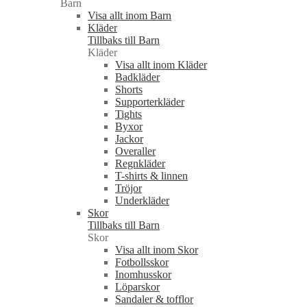
Barn
Visa allt inom Barn
Kläder
Tillbaks till Barn
Kläder
Visa allt inom Kläder
Badkläder
Shorts
Supporterkläder
Tights
Byxor
Jackor
Overaller
Regnkläder
T-shirts & linnen
Tröjor
Underkläder
Skor
Tillbaks till Barn
Skor
Visa allt inom Skor
Fotbollsskor
Inomhusskor
Löparskor
Sandaler & tofflor