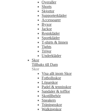
Overaller
Shorts
Skjortor
Supporterkläder
Accessoarer
Byxor
Jackor
Regnkläder
Sportkläder
T-shirts & linnen
Tights
Tröjor
Underkläder
Skor
Tillbaks till Dam
Skor
Visa allt inom Skor
Fotbollsskor
Löparskor
Padel & tennisskor
Sandaler & tofflor
Skotillbehör
Sneakers
Träningsskor
Walkingskor