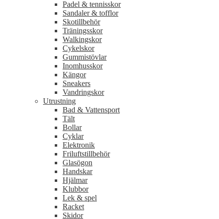
Padel & tennisskor
Sandaler & tofflor
Skotillbehör
Träningsskor
Walkingskor
Cykelskor
Gummistövlar
Inomhusskor
Kängor
Sneakers
Vandringskor
Utrustning
Bad & Vattensport
Tält
Bollar
Cyklar
Elektronik
Friluftstillbehör
Glasögon
Handskar
Hjälmar
Klubbor
Lek & spel
Racket
Skidor