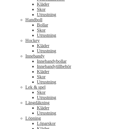
Kläder
Skor
Utrustning
Handboll
Bollar
Skor
Utrustning
Hockey
Kläder
Utrustning
Innebandy
Innebandybollar
Innebandytillbehör
Kläder
Skor
Utrustning
Lek & spel
Skor
Utrustning
Längdåkning
Kläder
Utrustning
Löpning
Löparskor
Kläder