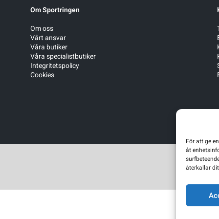
Om Sportringen
Om oss
Vårt ansvar
Våra butiker
Våra specialistbutiker
Integritetspolicy
Cookies
För att ge e
åt enhetsinf
surfbeteende
återkallar d
Ac