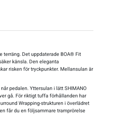
de terräng. Det uppdaterade BOA® Fit
säker känsla. Den eleganta
skar risken för tryckpunkter. Mellansulan är
gi når pedalen. Yttersulan i lätt SHIMANO
 gå. För riktigt tuffa förhållanden har
Surround Wrapping-strukturen i överlädret
n får du en följsammare tramprörelse