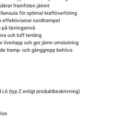
säkrar framfoten jämnt
ellansula för optimal kraftöverföring
h effektiviserar rundtrampet
på tävlingsnivå
era och tuff terräng
r överlapp och ger jämn omslutning
åde tramp- och gånggrepp behövs
L6 (typ Z enligt produktbeskrivning)
ylon
a