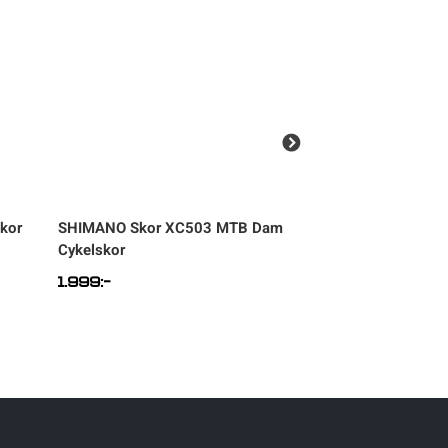
kor
SHIMANO
Skor XC503 MTB Dam
SCOTT
W’s MTB 
Cykelskor
Cykelskor
1.999
:-
1.999
:-