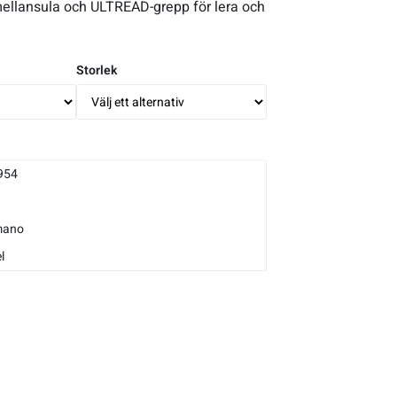
 mellansula och ULTREAD-grepp för lera och
Storlek
954
mano
l