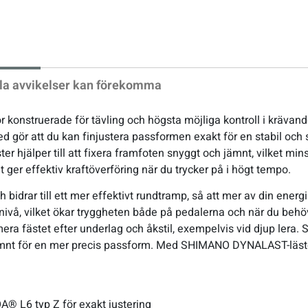
xt
la avvikelser kan förekomma
konstruerade för tävling och högsta möjliga kontroll i krävan
gör att du kan finjustera passformen exakt för en stabil och 
r hjälper till att fixera framfoten snyggt och jämnt, vilket min
lket ger effektiv kraftöverföring när du trycker på i högt tempo.
 bidrar till ett mer effektivt rundtramp, så att mer av din ener
å, vilket ökar tryggheten både på pedalerna och när du behöver
era fästet efter underlag och åkstil, exempelvis vid djup lera. 
ämnt för en mer precis passform. Med SHIMANO DYNALAST-läste
® L6 typ Z för exakt justering