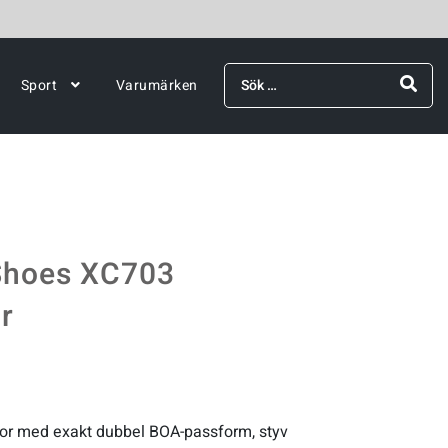
Sök
Sport
Varumärken
efter:
Shoes XC703
r
or med exakt dubbel BOA-passform, styv