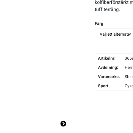
kolfiberförstärkt
tuff terräng.
Färg
Artikelnr:
066
Avdelning:
Herr
Varumärke:
Shi
Sport:
Cyke
Ne