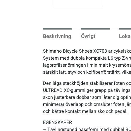
vio
us
Underkläder
Skridskor
Underkläder
Skridskor
Hockey
Skydd
Skydd
Innebandy
Beskrivning
Övrigt
Loka
Sporttillbehör
Sporttillbehör
Lek & spel
Shimano Bicycle Shoes XC703 är cykelskor 
System med dubbla kompakta L6 typ Z-vred 
Stavar
Stavar
Längdåkning
lågprofilssnörningen i minimalt kryssmönste
särskilt lätt, styv och kolfiberförstärkt, vi
Träning
Träning
Löpning
Den låga stackhöjden stabiliserar foten och
ULTREAD XC-gummi ger grepp på tävlingsniv
Väskor
Väskor
Outdoor
skon justerbara dobbar som låter dig optim
minimerar överlapp och omsluter foten j
och bättre kontakt mellan sko och pedal.
Övrigt
Övrigt
Padel
EGENSKAPER
Rullskidor
– Tävlingstuned passform med dubbel BOA