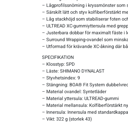
– Lågprofilssnörning i kryssmönster som 
– Särskilt lätt och styv kolfiberförstärkt m
Sportswear
– Låg stackhöjd som stabiliserar foten oc
– ULTREAD XC-gummiyttersula med grepp 
Tennis
– Justerbara dobbar för maximalt fäste i l
– Surround Wrapping-ovandel som minska
– Utformad för krävande XC-åkning där b
Träning
SPECIFIKATION
Volleyboll
– Klosstyp: SPD
– Läste: SHIMANO DYNALAST
– Styvhetsindex: 9
Walking
– Stängning: BOA® Fit System dubbelvred 
– Material ovandel: Syntetläder
– Material yttersula: ULTREAD-gummi
– Material mellansula: Kolfiberförstärkt n
– Innersula: Innersula med standardkapp
– Vikt: 322 g (storlek 43)