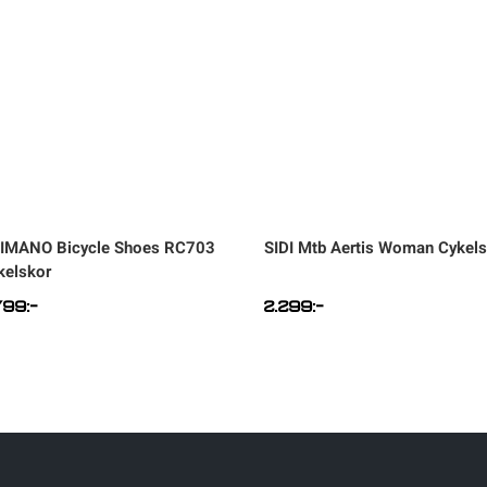
IMANO
Bicycle Shoes RC703
SIDI
Mtb Aertis Woman Cykels
kelskor
799
:-
2.299
:-