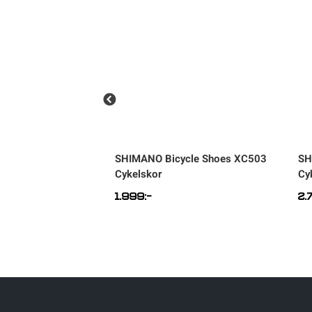
ycle Shoes XC302
SHIMANO
Bicycle Shoes XC503
SH
Cykelskor
Cy
1.999
:-
2.