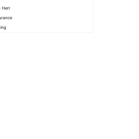
m
Herr
urance
ing