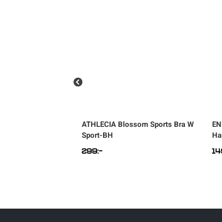
Sportswear
Tennis
Träning
Volleyboll
Janara 550ml
ATHLECIA
Blossom Sports Bra W
EN
Isolerad flaska
Sport-BH
Ha
Walking
299
:-
14