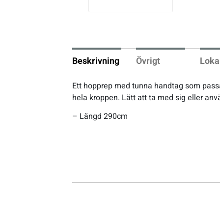
vio
us
Underkläder
Skridskor
Underkläder
Skridskor
Hockey
Skydd
Skydd
Innebandy
Beskrivning
Övrigt
Loka
Sporttillbehör
Sporttillbehör
Lek & spel
Ett hopprep med tunna handtag som passar b
hela kroppen. Lätt att ta med sig eller an
Stavar
Stavar
Längdåkning
– Längd 290cm
Träning
Träning
Löpning
Väskor
Väskor
Outdoor
Övrigt
Övrigt
Padel
Rullskidor