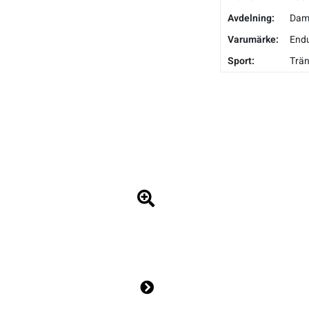
Avdelning:
Da
Varumärke:
End
Sport:
Trän
Ne