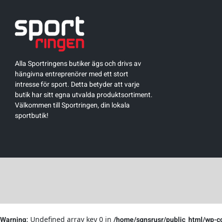
Alla Sportringens butiker ägs och drivs av
hängivna entreprenörer med ett stort
intresse för sport. Detta betyder att varje
butik har sitt egna utvalda produktsortiment.
Välkommen till Sportringen, din lokala
sportbutik!
Warning
: Undefined array key 0 in
/home/sgnsrusr/public_html/wp-c