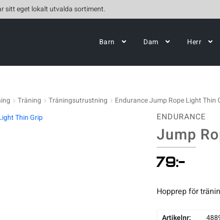
r sitt eget lokalt utvalda sortiment.
Barn
Dam
Herr
ning
Träning
Träningsutrustning
Endurance Jump Rope Light Thin 
ENDURANCE
Jump Rop
79
:-
Hopprep för träni
Artikelnr:
488