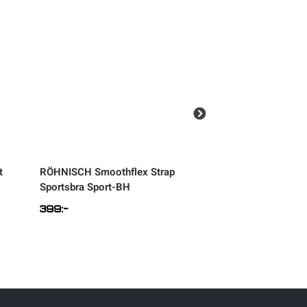
t
RÖHNISCH
Smoothflex Strap
ENDURANCE
Gym 
Sportsbra Sport-BH
399
:-
299
:-