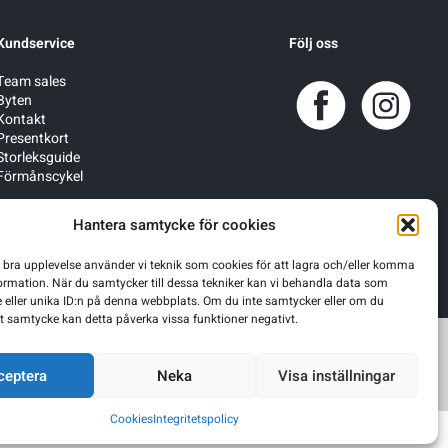
Kundservice
Följ oss
Team sales
Byten
Kontakt
Presentkort
Storleksguide
Förmånscykel
Hantera samtycke för cookies
n bra upplevelse använder vi teknik som cookies för att lagra och/eller komma
ormation. När du samtycker till dessa tekniker kan vi behandla data som
 eller unika ID:n på denna webbplats. Om du inte samtycker eller om du
itt samtycke kan detta påverka vissa funktioner negativt.
ceptera
Neka
Visa inställningar
Cookies
Integritetspolicy