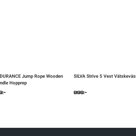
DURANCE
Jump Rope Wooden
SILVA
Strive 5 Vest Vätskeväs
ndle Hopprep
9
:-
999
:-