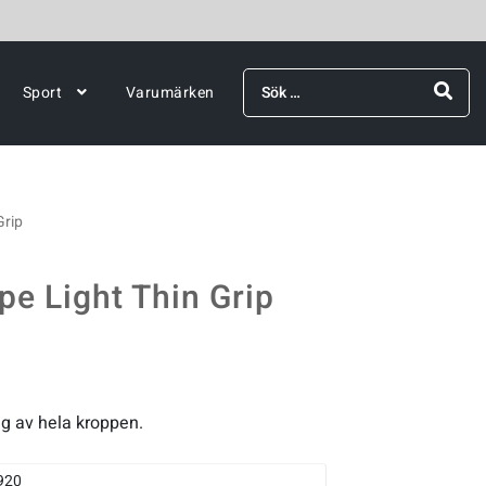
Sök
Sport
Varumärken
efter:
Grip
e Light Thin Grip
ng av hela kroppen.
920