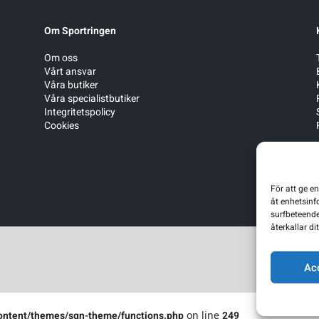
Om Sportringen
Om oss
Vårt ansvar
Våra butiker
Våra specialistbutiker
Integritetspolicy
Cookies
För att ge e
åt enhetsinf
surfbeteende
återkallar d
Ac
ontent/themes/sgn-theme/functions.php
on line
249