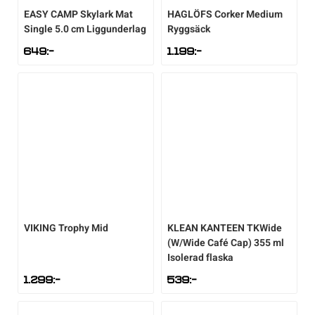
EASY CAMP
Skylark Mat
HAGLÖFS
Corker Medium
Single 5.0 cm Liggunderlag
Ryggsäck
Sportswear
649
:-
1.199
:-
Tennis
Träning
Volleyboll
Walking
VIKING
Trophy Mid
KLEAN KANTEEN
TKWide
(W/Wide Café Cap) 355 ml
Isolerad flaska
1.299
:-
539
:-