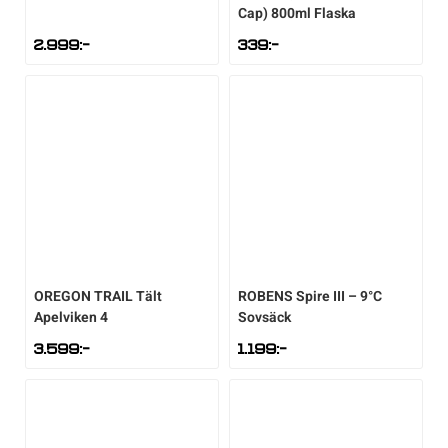
Cap) 800ml Flaska
2.999
:-
339
:-
OREGON TRAIL
Tält
ROBENS
Spire III – 9°C
Apelviken 4
Sovsäck
3.599
:-
1.199
:-