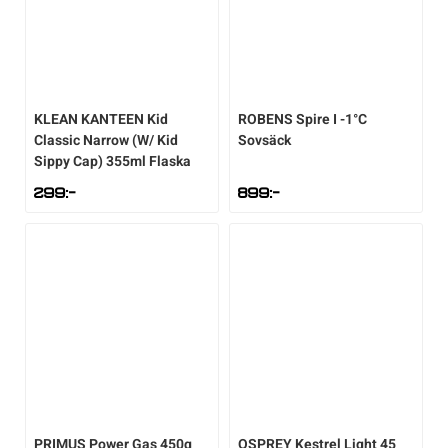
KLEAN KANTEEN
Kid
ROBENS
Spire I -1°C
Classic Narrow (W/ Kid
Sovsäck
Sippy Cap) 355ml Flaska
299
:-
899
:-
PRIMUS
Power Gas 450g
OSPREY
Kestrel Light 45