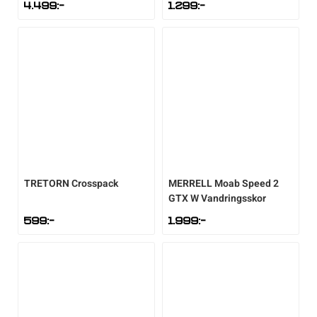
4.499
:-
1.299
:-
TRETORN
Crosspack
MERRELL
Moab Speed 2
GTX W Vandringsskor
599
:-
1.999
:-