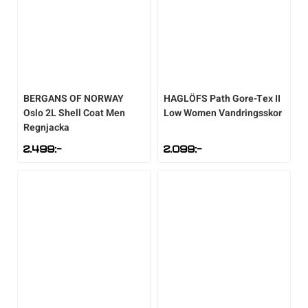
Underkläder
Skridskor
Underkläder
Skridskor
Hockey
Skydd
Skydd
Innebandy
BERGANS OF NORWAY
HAGLÖFS
Path Gore-Tex II
Sporttillbehör
Sporttillbehör
Lek & spel
Oslo 2L Shell Coat Men
Low Women Vandringsskor
Regnjacka
Stavar
Stavar
Längdåkning
2.499
:-
2.099
:-
Träning
Träning
Löpning
Väskor
Väskor
Outdoor
Övrigt
Övrigt
Padel
Rullskidor