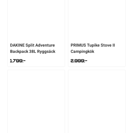
DAKINE
Split Adventure
PRIMUS
Tupike Stove II
Backpack 38L Ryggsäck
Campingkök
1.799
:-
2.999
:-