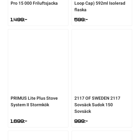
Pro 15 000 Friluftsjacka
Loop Cap) 592ml Isolerad
flaska
1.499
:-
599
:-
PRIMUS
Lite Plus Stove
2117 OF SWEDEN
2117
System II Stormkök
Sovsäck Sudok 150
Sovsäck
1.699
:-
999
:-