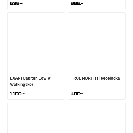
539
:-
999
:-
EXANI
Capitan Low W
TRUE NORTH
Fleecejacka
Walkingskor
1.199
:-
499
:-