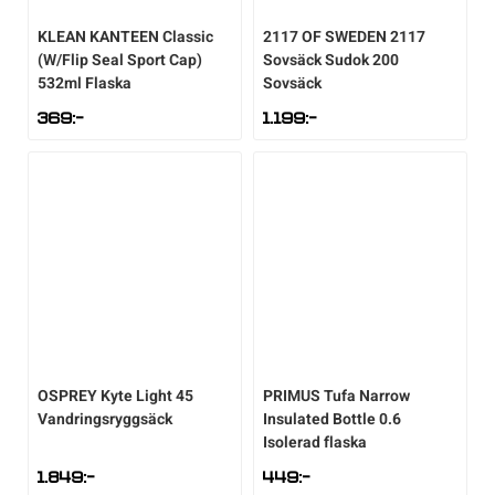
KLEAN KANTEEN
Classic
2117 OF SWEDEN
2117
(W/Flip Seal Sport Cap)
Sovsäck Sudok 200
532ml Flaska
Sovsäck
369
:-
1.199
:-
OSPREY
Kyte Light 45
PRIMUS
Tufa Narrow
Vandringsryggsäck
Insulated Bottle 0.6
Isolerad flaska
1.849
:-
449
:-