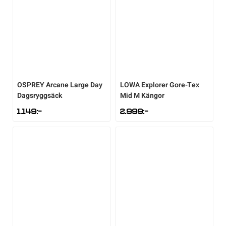
OSPREY
Arcane Large Day
LOWA
Explorer Gore-Tex
Dagsryggsäck
Mid M Kängor
1.149
:-
2.999
:-