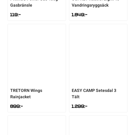
Gasbränsle
Vandringsryggsäck
119
:-
1.849
:-
TRETORN
Wings
EASY CAMP
Setesdal 3
Rainjacket
Tält
899
:-
1.299
:-