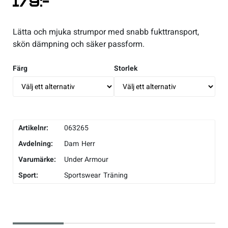
179
:-
Underkläder
Skridskor
Underkläder
Skridskor
Hockey
Lätta och mjuka strumpor med snabb fukttransport,
skön dämpning och säker passform.
Skydd
Skydd
Innebandy
Färg
Storlek
Sporttillbehör
Sporttillbehör
Lek & spel
Stavar
Stavar
Längdåkning
Artikelnr:
063265
Träning
Träning
Löpning
Avdelning:
Dam
Herr
Varumärke:
Under Armour
Väskor
Väskor
Outdoor
Sport:
Sportswear
Träning
Övrigt
Övrigt
Padel
Rullskidor