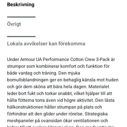
Beskrivning
Sportswear
Övrigt
Tennis
Lokala avvikelser kan förekomma
Träning
Under Armour UA Performance Cotton Crew 3-Pack är
Volleyboll
strumpor som kombinerar komfort och funktion för
både vardag och träning. Den mjuka
bomullsblandningen ger en behaglig känsla mot huden
Walking
och gör dem sköna att bära hela dagen. Materialet
leder bort fukt och torkar snabbt, vilket hjälper till att
hålla fötterna torra även vid högre aktivitet. Den låsta
hälkonstruktionen håller strumpan på plats och
förhindrar att den glider under rörelse. Strategiska
meshpaneler på ovansidan ökar ventilationen och