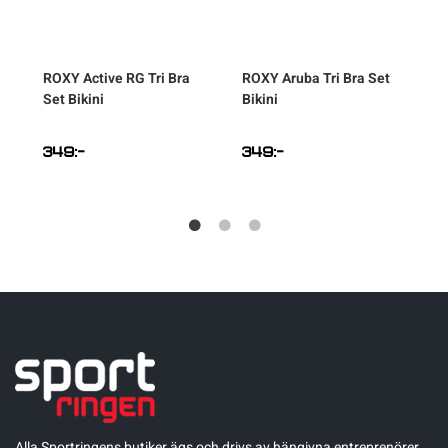
ap
ROXY
Active RG Tri Bra
ROXY
Aruba Tri Bra Set
Set Bikini
Bikini
349
:-
349
:-
Alla Sportringens butiker ägs och drivs av hängivna entreprenörer