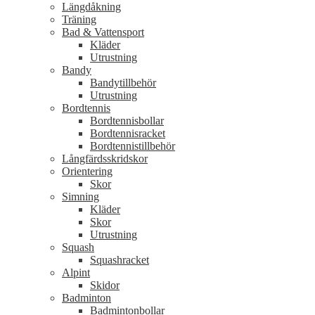
Längdåkning
Träning
Bad & Vattensport
Kläder
Utrustning
Bandy
Bandytillbehör
Utrustning
Bordtennis
Bordtennisbollar
Bordtennisracket
Bordtennistillbehör
Långfärdsskridskor
Orientering
Skor
Simning
Kläder
Skor
Utrustning
Squash
Squashracket
Alpint
Skidor
Badminton
Badmintonbollar