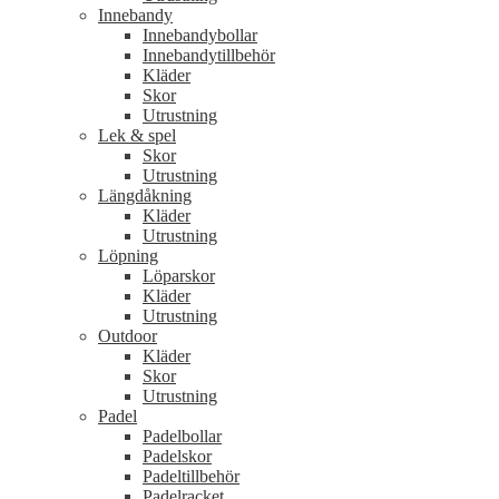
Innebandy
Innebandybollar
Innebandytillbehör
Kläder
Skor
Utrustning
Lek & spel
Skor
Utrustning
Längdåkning
Kläder
Utrustning
Löpning
Löparskor
Kläder
Utrustning
Outdoor
Kläder
Skor
Utrustning
Padel
Padelbollar
Padelskor
Padeltillbehör
Padelracket