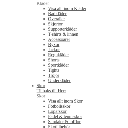
Kläder
Visa allt inom Kläder
Badkläder
Overaller
Skjortor
Supporterkläder
T-shirts & linnen
Accessoarer
Byxor
Jackor
Regnkläder
Shorts
Sportkläder
Tights
Tröjor
Underkläder
Skor
Tillbaks till Herr
Skor
Visa allt inom Skor
Fotbollsskor
Löparskor
Padel & tennisskor
Sandaler & tofflor
Skotillbehör