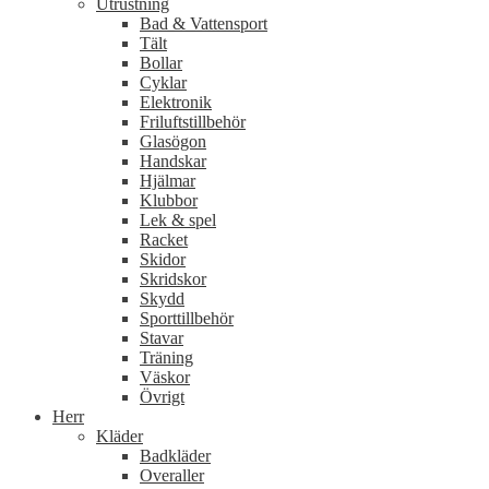
Utrustning
Bad & Vattensport
Tält
Bollar
Cyklar
Elektronik
Friluftstillbehör
Glasögon
Handskar
Hjälmar
Klubbor
Lek & spel
Racket
Skidor
Skridskor
Skydd
Sporttillbehör
Stavar
Träning
Väskor
Övrigt
Herr
Kläder
Badkläder
Overaller