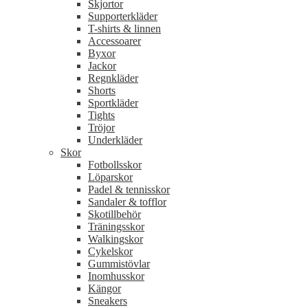
Skjortor
Supporterkläder
T-shirts & linnen
Accessoarer
Byxor
Jackor
Regnkläder
Shorts
Sportkläder
Tights
Tröjor
Underkläder
Skor
Fotbollsskor
Löparskor
Padel & tennisskor
Sandaler & tofflor
Skotillbehör
Träningsskor
Walkingskor
Cykelskor
Gummistövlar
Inomhusskor
Kängor
Sneakers