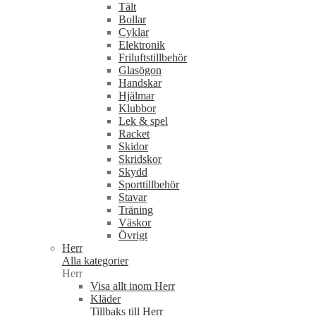
Tält
Bollar
Cyklar
Elektronik
Friluftstillbehör
Glasögon
Handskar
Hjälmar
Klubbor
Lek & spel
Racket
Skidor
Skridskor
Skydd
Sporttillbehör
Stavar
Träning
Väskor
Övrigt
Herr
Alla kategorier
Herr
Visa allt inom Herr
Kläder
Tillbaks till Herr