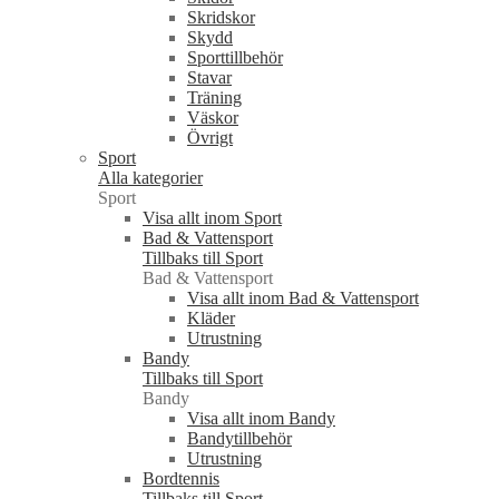
Skridskor
Skydd
Sporttillbehör
Stavar
Träning
Väskor
Övrigt
Sport
Alla kategorier
Sport
Visa allt inom Sport
Bad & Vattensport
Tillbaks till Sport
Bad & Vattensport
Visa allt inom Bad & Vattensport
Kläder
Utrustning
Bandy
Tillbaks till Sport
Bandy
Visa allt inom Bandy
Bandytillbehör
Utrustning
Bordtennis
Tillbaks till Sport