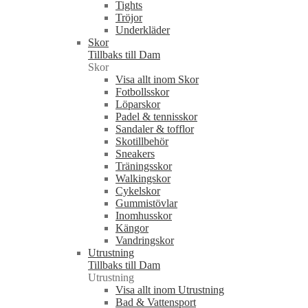
Tights
Tröjor
Underkläder
Skor
Tillbaks till Dam
Skor
Visa allt inom Skor
Fotbollsskor
Löparskor
Padel & tennisskor
Sandaler & tofflor
Skotillbehör
Sneakers
Träningsskor
Walkingskor
Cykelskor
Gummistövlar
Inomhusskor
Kängor
Vandringskor
Utrustning
Tillbaks till Dam
Utrustning
Visa allt inom Utrustning
Bad & Vattensport