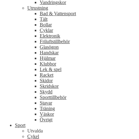
Vandringskor
Utrustning
Bad & Vattensport
Tält
Bollar
Cyklar
Elektronik
Friluftstillbehör
Glasögon
Handskar
Hjälmar
Klubbor
Lek & spel
Racket
Skidor
Skridskor
Skydd
Sporttillbehör
Stavar
Träning
Väskor
Övrigt
Sport
Utvalda
Cykel