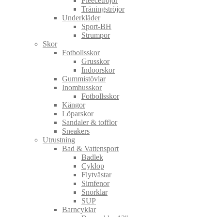
Fleecetröjor
Träningströjor
Underkläder
Sport-BH
Strumpor
Skor
Fotbollsskor
Grusskor
Indoorskor
Gummistövlar
Inomhusskor
Fotbollsskor
Kängor
Löparskor
Sandaler & tofflor
Sneakers
Utrustning
Bad & Vattensport
Badlek
Cyklop
Flytvästar
Simfenor
Snorklar
SUP
Barncyklar