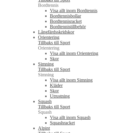
Bordtennis
Visa allt inom Bordtennis
Bordtennisbollar
Bordtennisracket
Bordtennistillbehör
Långfärdsskridskor
Orientering
Tillbaks till Sport
Orientering
Visa allt inom Orientering
Skor
Simning
Tillbaks till Sport
Simning
Visa allt inom Simning
Kläder
Skor
Utrustning
Squash
Tillbaks till Sport
Squash
Visa allt inom Squash
Squashracket
Alpint