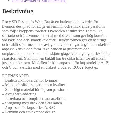
Lokala avvikelser kan förekomma
Beskrivning
Roxy SD Essentials Wrap Bra är en bralettebikiniöverdel för
kvinnor, designad för att ge en feminin och smickrande passform
som följer kroppens rörelser. Överdelen är tillverkad i ett mjukt,
slitstarkt och återvunnet material med stretch som ger hög komfort
vid både bad och strandaktiviteter. Braletteformen ger ett naturligt
och stabilt stöd, medan de avtagbara vadderingarna gör det enkelt att
anpassa känsla och form. Axelbanden är justerbara och
omplacerbara med krokar och skjutreglage, vilket ger god flexibilitet
i passformen. Stängningen baktill har tre olika lägen för att enkelt
justera omkretsen. Modellen är bäst anpassad för kupstorlekar A, B
och C och avslutas med en diskret broderad ROXY-logotyp.
EGENSKAPER
– Bralettebikiniöverdel för kvinnor
– Mjuk och slitstark återvunnen kvalitet
– Stretchigt material för följsam passform
– Avtagbar vaddering
– Justerbara och omplacerbara axelband
– Stängning med krok och flera lägen
– Anpassad för kupstorlek A/B/C
– Feminin och smickrande design