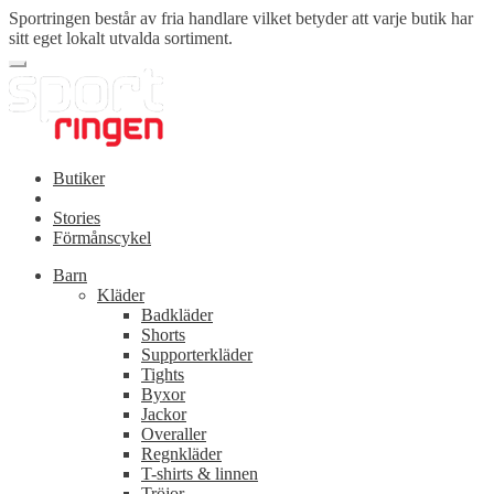
Sportringen består av fria handlare vilket betyder att varje butik har
sitt eget lokalt utvalda sortiment.
Butiker
Stories
Förmånscykel
Barn
Kläder
Badkläder
Shorts
Supporterkläder
Tights
Byxor
Jackor
Overaller
Regnkläder
T-shirts & linnen
Tröjor