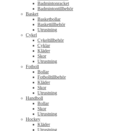
Badmintonracket
Badmintontillbehör
Basket
Basketbollar
Baskettillbehör
Utrustning
Cykel
Cykeltillbehör
Cyklar
Kläder
Skor
Utrustning
Fotboll
Bollar
Fotbolltillbehör
Kläder
Skor
Utrustning
Handboll
Bollar
Skor
Utrustning
Hockey
Kläder
Utrustning