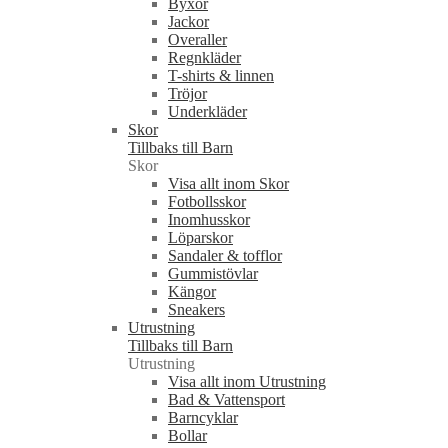
Byxor
Jackor
Overaller
Regnkläder
T-shirts & linnen
Tröjor
Underkläder
Skor
Tillbaks till Barn
Skor
Visa allt inom Skor
Fotbollsskor
Inomhusskor
Löparskor
Sandaler & tofflor
Gummistövlar
Kängor
Sneakers
Utrustning
Tillbaks till Barn
Utrustning
Visa allt inom Utrustning
Bad & Vattensport
Barncyklar
Bollar