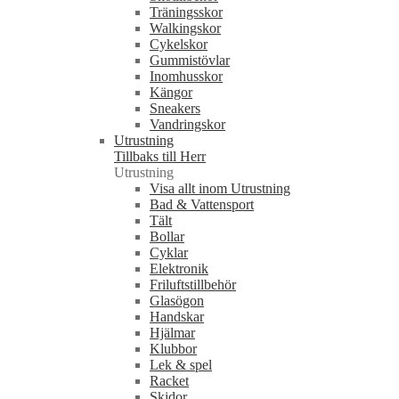
Träningsskor
Walkingskor
Cykelskor
Gummistövlar
Inomhusskor
Kängor
Sneakers
Vandringskor
Utrustning
Tillbaks till Herr
Utrustning
Visa allt inom Utrustning
Bad & Vattensport
Tält
Bollar
Cyklar
Elektronik
Friluftstillbehör
Glasögon
Handskar
Hjälmar
Klubbor
Lek & spel
Racket
Skidor