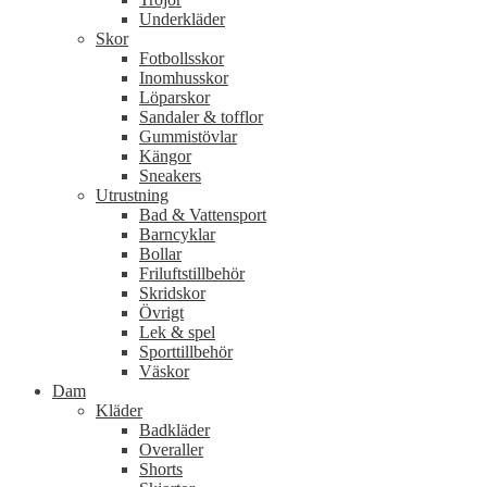
Underkläder
Skor
Fotbollsskor
Inomhusskor
Löparskor
Sandaler & tofflor
Gummistövlar
Kängor
Sneakers
Utrustning
Bad & Vattensport
Barncyklar
Bollar
Friluftstillbehör
Skridskor
Övrigt
Lek & spel
Sporttillbehör
Väskor
Dam
Kläder
Badkläder
Overaller
Shorts