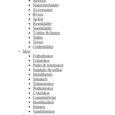
Skjortor
Supporterkläder
Accessoarer
Byxor
Jackor
Regnkläder
Sportkläder
T-shirts & linnen
Tights
Tröjor
Underkläder
Skor
Fotbollsskor
Löparskor
Padel & tennisskor
Sandaler & tofflor
Skotillbehör
Sneakers
Träningsskor
Walkingskor
Cykelskor
Gummistövlar
Inomhusskor
Kängor
Vandringskor