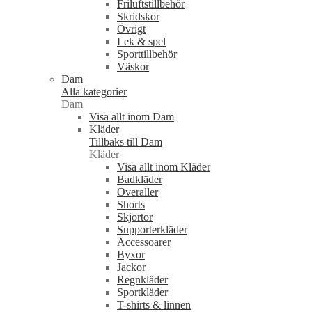
Friluftstillbehör
Skridskor
Övrigt
Lek & spel
Sporttillbehör
Väskor
Dam
Alla kategorier
Dam
Visa allt inom Dam
Kläder
Tillbaks till Dam
Kläder
Visa allt inom Kläder
Badkläder
Overaller
Shorts
Skjortor
Supporterkläder
Accessoarer
Byxor
Jackor
Regnkläder
Sportkläder
T-shirts & linnen