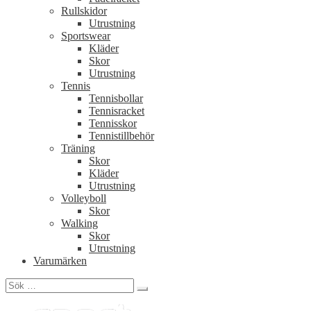
Rullskidor
Utrustning
Sportswear
Kläder
Skor
Utrustning
Tennis
Tennisbollar
Tennisracket
Tennisskor
Tennistillbehör
Träning
Skor
Kläder
Utrustning
Volleyboll
Skor
Walking
Skor
Utrustning
Varumärken
Sök
efter: