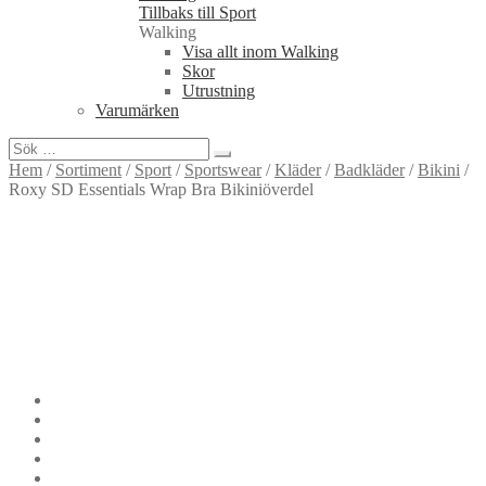
Tillbaks till Sport
Walking
Visa allt inom Walking
Skor
Utrustning
Varumärken
Sök
efter:
Hem
/
Sortiment
/
Sport
/
Sportswear
/
Kläder
/
Badkläder
/
Bikini
/
Roxy SD Essentials Wrap Bra Bikiniöverdel