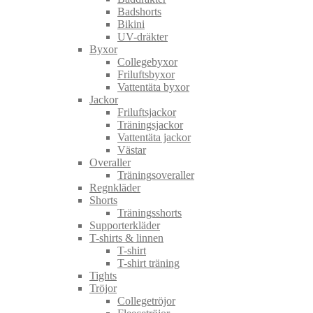
Badshorts
Bikini
UV-dräkter
Byxor
Collegebyxor
Friluftsbyxor
Vattentäta byxor
Jackor
Friluftsjackor
Träningsjackor
Vattentäta jackor
Västar
Overaller
Träningsoveraller
Regnkläder
Shorts
Träningsshorts
Supporterkläder
T-shirts & linnen
T-shirt
T-shirt träning
Tights
Tröjor
Collegetröjor