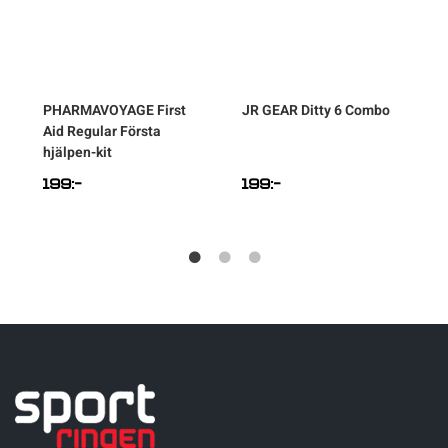
PHARMAVOYAGE
First
JR GEAR
Ditty 6 Combo
Aid Regular Första
N
hjälpen-kit
S
199
:-
199
:-