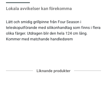
Lokala avvikelser kan förekomma
Sportswear
Lätt och smidig grillpinne från Four Season i
Tennis
teleskoputförande med silikonhandtag som finns i flera
olika färger. Utdragen blir den hela 124 cm lång.
Kommer med matchande handledsrem
Träning
Volleyboll
Walking
Liknande produkter