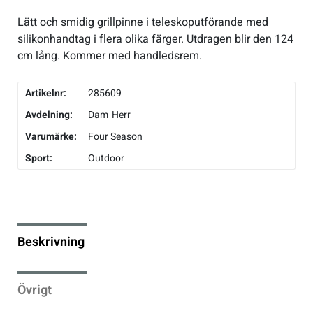
Lätt och smidig grillpinne i teleskoputförande med
Underkläder
Skridskor
Underkläder
Skridskor
Hockey
silikonhandtag i flera olika färger. Utdragen blir den 124
cm lång. Kommer med handledsrem.
Skydd
Skydd
Innebandy
Artikelnr:
285609
Sporttillbehör
Sporttillbehör
Lek & spel
Avdelning:
Dam
Herr
Varumärke:
Four Season
Stavar
Stavar
Längdåkning
Sport:
Outdoor
Träning
Träning
Löpning
Väskor
Väskor
Outdoor
Beskrivning
Övrigt
Övrigt
Padel
Övrigt
Rullskidor