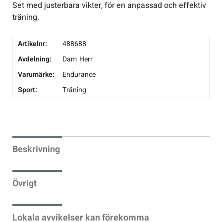
Set med justerbara vikter, för en anpassad och effektiv
träning.
Underkläder
Skridskor
Underkläder
Skridskor
Hockey
Artikelnr:
488688
Skydd
Skydd
Innebandy
Avdelning:
Dam
Herr
Sporttillbehör
Sporttillbehör
Lek & spel
Varumärke:
Endurance
Sport:
Träning
Stavar
Stavar
Längdåkning
Träning
Träning
Löpning
Beskrivning
Väskor
Väskor
Outdoor
Övrigt
Övrigt
Övrigt
Padel
Lokala avvikelser kan förekomma
Rullskidor