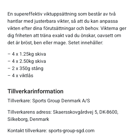
En supereffektiv viktuppsättning som består av två
Sportswear
hantlar med justerbara vikter, så att du kan anpassa
vikten efter dina förutsättningar och behov. Vikterna ger
Tennis
dig friheten att träna exakt vad du önskar, oavsett om
det är bröst, ben eller mage. Setet innehåller:
Träning
– 4 x 1.25kg skiva
– 4 x 2.50kg skiva
Volleyboll
– 2 x 350g stång
– 4 x viktlås
Walking
Tillverkarinformation
Tillverkare: Sports Group Denmark A/S
Tillverkarens adress: Skaersskovgårdvej 5, DK-8600,
Silkeborg, Denmark
Kontakt tillverkare: sports-group-sgd.com