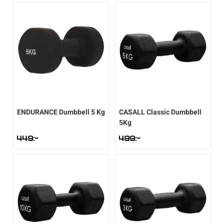
Sportswear
Tennis
Träning
Volleyboll
ENDURANCE
Dumbbell 5 Kg
CASALL
Classic Dumbbell
5Kg
449
:-
499
:-
Walking