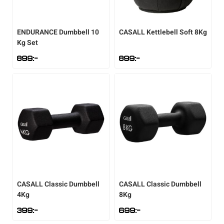
Underkläder
Skridskor
Underkläder
Skridskor
Hockey
ENDURANCE
Dumbbell 10
CASALL
Kettlebell Soft 8Kg
Kg Set
Skydd
Skydd
Innebandy
899
:-
899
:-
Sporttillbehör
Sporttillbehör
Lek & spel
Stavar
Stavar
Längdåkning
Träning
Träning
Löpning
Väskor
Väskor
Outdoor
CASALL
Classic Dumbbell
CASALL
Classic Dumbbell
Övrigt
Övrigt
Padel
4Kg
8Kg
399
:-
699
:-
Rullskidor