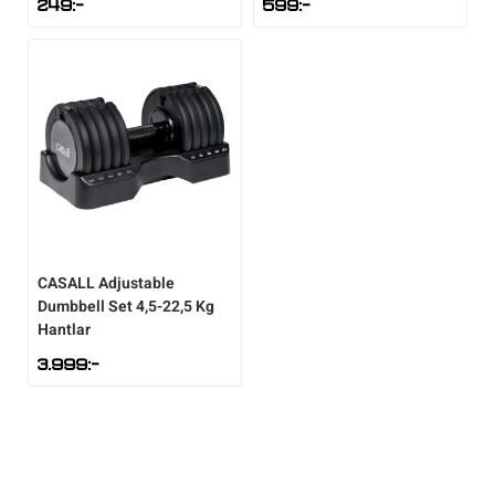
249
:-
599
:-
CASALL
Adjustable
Dumbbell Set 4,5-22,5 Kg
Hantlar
3.999
:-