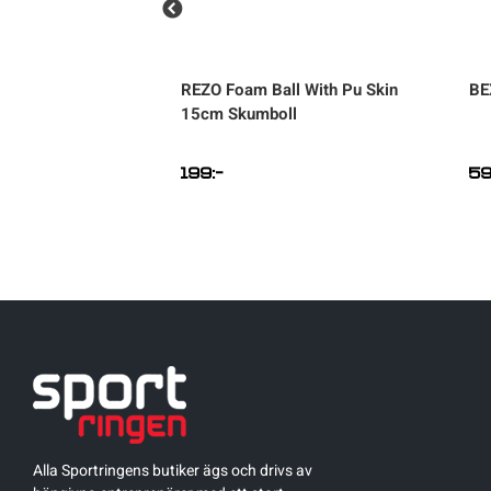
 Chrome Stunt
REZO
Foam Ball With Pu Skin
BE
cykel
15cm Skumboll
199
:-
5
ngliga
.
Alla Sportringens butiker ägs och drivs av