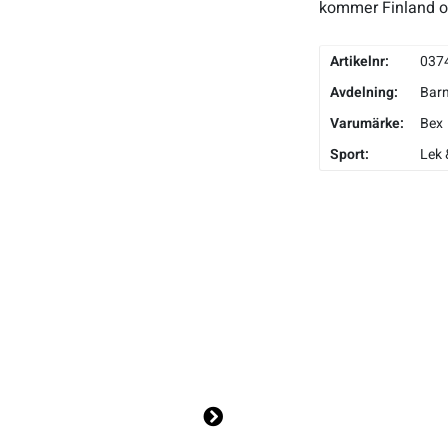
kommer Finland oc
Artikelnr:
037
Avdelning:
Bar
Varumärke:
Bex
Sport:
Lek 
Ne