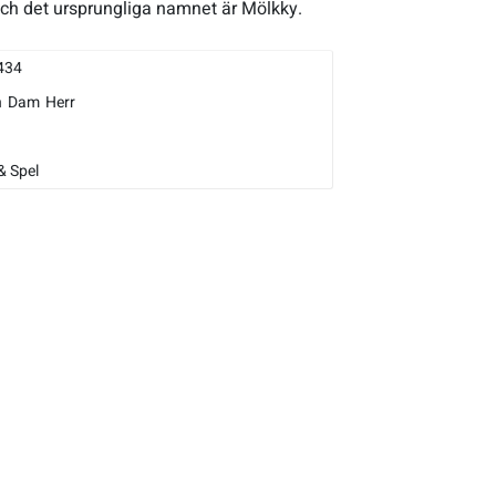
h det ursprungliga namnet är Mölkky.
434
n
Dam
Herr
& Spel