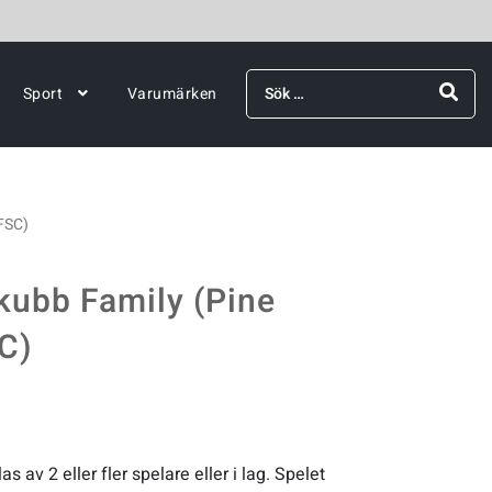
Sök
Sport
Varumärken
efter:
FSC)
ubb Family (Pine
C)
av 2 eller fler spelare eller i lag. Spelet