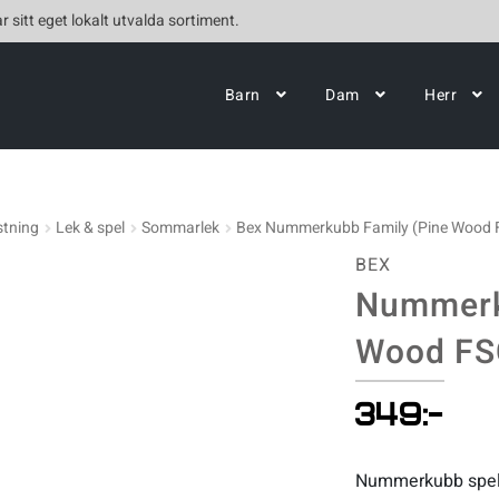
r sitt eget lokalt utvalda sortiment.
Barn
Dam
Herr
stning
Lek & spel
Sommarlek
Bex Nummerkubb Family (Pine Wood 
BEX
Nummerk
Wood FS
349
:-
Nummerkubb spelas 