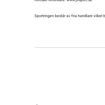
Kontakt tillverkare: www.josport.se
Sportswear
Sportringen består av fria handlare vilket b
Tennis
Träning
Volleyboll
Walking