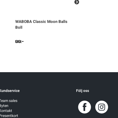
WABOBA
Classic Moon Balls
ADIDAS
Sport insp
Boll
Shirt Junior
99
:-
249
:-
Kundservice
Följ oss
Team sales
Byten
Kontakt
Presentkort