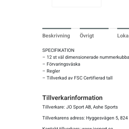
vio
us
Underkläder
Skridskor
Underkläder
Skridskor
Hockey
Skydd
Skydd
Innebandy
Beskrivning
Övrigt
Loka
Sporttillbehör
Sporttillbehör
Lek & spel
SPECIFIKATION
– 12 st väl dimensionerade nummerkubba
Stavar
Stavar
Längdåkning
– Förvaringsväska
– Regler
Träning
Träning
Löpning
– Tillverkad av FSC Certifierad tall
Väskor
Väskor
Outdoor
Tillverkarinformation
Tillverkare: JO Sport AB, Ashe Sports
Övrigt
Övrigt
Padel
Tillverkarens adress: Hyggesvägen 5, 824 
Rullskidor