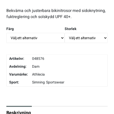
Underkläder
Skridskor
Underkläder
Skridskor
Hockey
Bekväma och justerbara bikinitrosor med sidoknytning,
fuktreglering och solskydd UPF 40+.
Skydd
Skydd
Innebandy
Färg
Storlek
Sporttillbehör
Sporttillbehör
Lek & spel
Stavar
Stavar
Längdåkning
Artikelnr:
048576
Avdelning:
Dam
Träning
Träning
Löpning
Varumärke:
Athlecia
Sport:
Väskor
Väskor
Outdoor
Simning
Sportswear
Övrigt
Övrigt
Padel
Rullskidor
Beskrivning