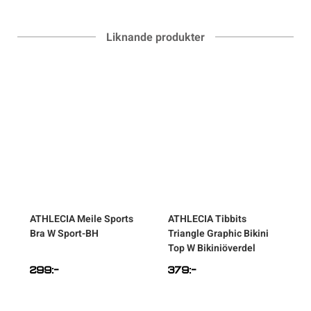
Liknande produkter
ATHLECIA
Meile Sports
ATHLECIA
Tibbits
Bra W Sport-BH
Triangle Graphic Bikini
T
Top W Bikiniöverdel
B
299
:-
379
:-