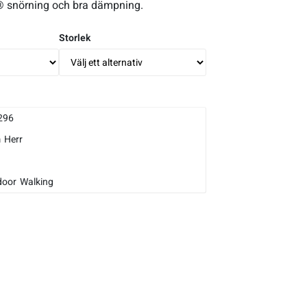
® snörning och bra dämpning.
Storlek
296
m
Herr
door
Walking