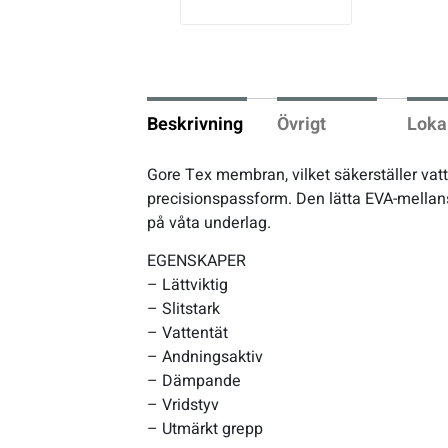
vio
us
Underkläder
Skridskor
Underkläder
Skridskor
Hockey
Skydd
Skydd
Innebandy
Beskrivning
Övrigt
Loka
Sporttillbehör
Sporttillbehör
Lek & spel
Gore Tex membran, vilket säkerställer va
precisionspassform. Den lätta EVA-mellans
Stavar
Stavar
Längdåkning
på våta underlag.
EGENSKAPER
Träning
Träning
Löpning
– Lättviktig
– Slitstark
Väskor
Väskor
Outdoor
– Vattentät
– Andningsaktiv
– Dämpande
Övrigt
Övrigt
Padel
– Vridstyv
– Utmärkt grepp
Rullskidor