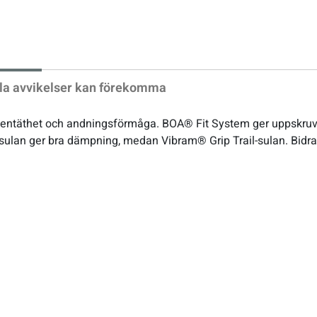
xt
la avvikelser kan förekomma
ttentäthet och andningsförmåga. BOA® Fit System ger uppskruv
ulan ger bra dämpning, medan Vibram® Grip Trail-sulan. Bidrar 