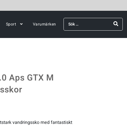
Sök
Sport
Varumärken
efter:
.0 Aps GTX M
sskor
itstark vandringssko med fantastiskt