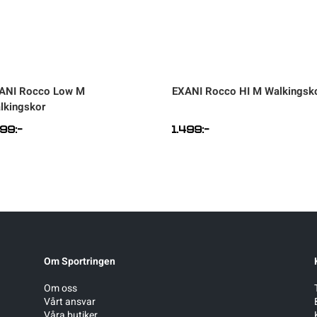
ANI
Rocco Low M
EXANI
Rocco HI M Walkingsk
lkingskor
299
:-
1.499
:-
Om Sportringen
Om oss
Vårt ansvar
Våra butiker