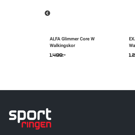
HI W Walkingskor
ALFA
Glimmer Core W
EX
Walkingskor
Wa
1.499
:-
1.