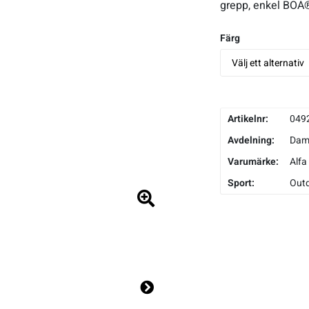
grepp, enkel BOA
Färg
Artikelnr:
049
Avdelning:
Da
Varumärke:
Alfa
Sport:
Out
Ne