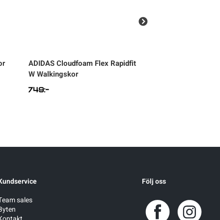
or
ADIDAS
Cloudfoam Flex Rapidfit
EXANI
Rocco Low
W Walkingskor
Walkingskor
749
:-
1.299
:-
Kundservice
Följ oss
Team sales
Byten
Kontakt