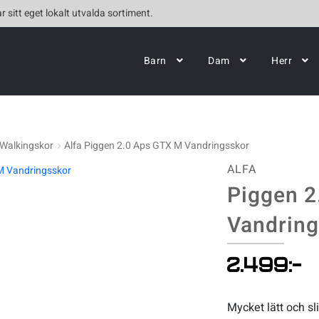
r sitt eget lokalt utvalda sortiment.
Barn
Dam
Herr
Walkingskor
Alfa Piggen 2.0 Aps GTX M Vandringsskor
ALFA
Piggen 2
Vandring
2.499
:-
Mycket lätt och sl