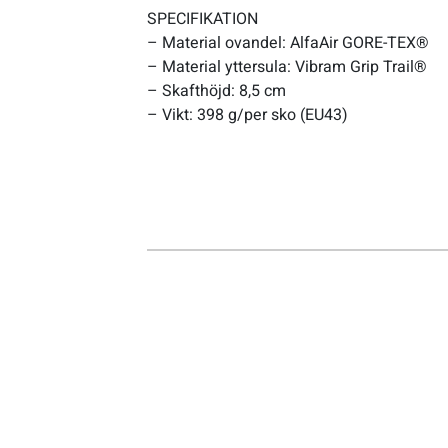
SPECIFIKATION
– Material ovandel: AlfaAir GORE-TEX®
Sportswear
– Material yttersula: Vibram Grip Trail®
– Skafthöjd: 8,5 cm
Tennis
– Vikt: 398 g/per sko (EU43)
Träning
Volleyboll
Walking