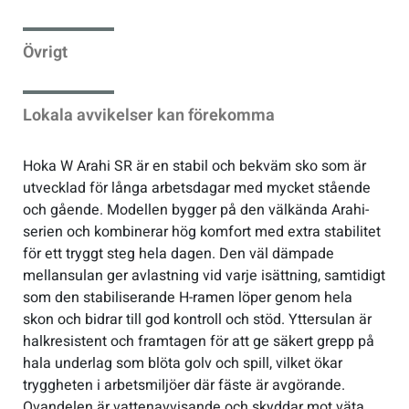
Sportswear
Övrigt
Tennis
Lokala avvikelser kan förekomma
Träning
Hoka W Arahi SR är en stabil och bekväm sko som är
utvecklad för långa arbetsdagar med mycket stående
Volleyboll
och gående. Modellen bygger på den välkända Arahi-
serien och kombinerar hög komfort med extra stabilitet
för ett tryggt steg hela dagen. Den väl dämpade
Walking
mellansulan ger avlastning vid varje isättning, samtidigt
som den stabiliserande H-ramen löper genom hela
skon och bidrar till god kontroll och stöd. Yttersulan är
halkresistent och framtagen för att ge säkert grepp på
hala underlag som blöta golv och spill, vilket ökar
tryggheten i arbetsmiljöer där fäste är avgörande.
Ovandelen är vattenavvisande och skyddar mot väta,