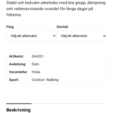
Stabil och bekväm arbetssko med bra grepp, dämpning
och vattenavvisande ovandel för långa dagar på
Underkläder
Skridskor
Underkläder
Skridskor
Hockey
fötterna.
Skydd
Skydd
Innebandy
Färg
Storlek
Sporttillbehör
Sporttillbehör
Lek & spel
Stavar
Stavar
Längdåkning
Artikelnr:
064331
Avdelning:
Dam
Träning
Träning
Löpning
Varumärke:
Hoka
Sport:
Outdoor
Walking
Väskor
Väskor
Outdoor
Övrigt
Övrigt
Padel
Beskrivning
Rullskidor