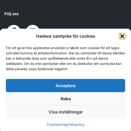
Följ oss
Hantera samtycke för cookies
För att ge en bra upplevelse använder vi teknik som cookies för att lagra
och/eller komma åt enhetsinformation. När du samtycker till dessa tekniker
kan vi behandla data som surfbeteende eller unika ID:n på denna
webbplats. Om du inte samtycker eller om du återkallar ditt samtycke kan
detta påverka vissa funktioner negativt.
Acceptera
Neka
Visa inställningar
Warning
: Undefined array key 0 in
/home/sgnsrusr/public_html/wp-
Cookies
Integritetspolicy
content/themes/sgn-theme/functions.php
on line
249