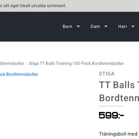
r sitt eget lokalt utvalda sortiment.
Barn
Dam
Herr
dtennisbollar
Stiga TT Balls Training 100-Pack Bordtennisbollar
STIGA
TT Balls
Bordtenn
599
:-
Träningsboll med s