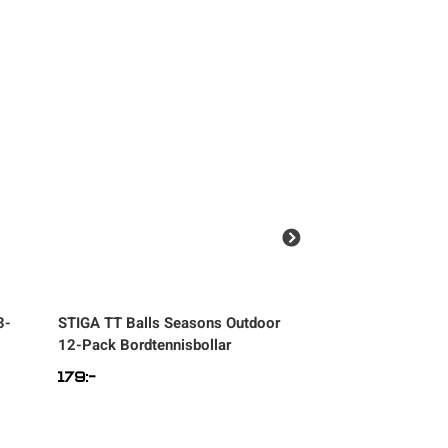
3-
STIGA
TT Balls Seasons Outdoor
STIGA
TT Balls Cu
12-Pack Bordtennisbollar
Bordtennisbollar
179
:-
99
:-