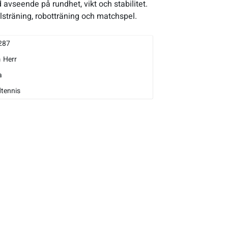
 avseende på rundhet, vikt och stabilitet.
ollsträning, robotträning och matchspel.
287
m
Herr
a
tennis