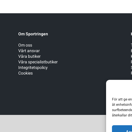
Om Sportringen
Om oss
Vårt ansvar
Våra butiker
Våra specialistbutiker
Integritetspolicy
Cookies
För att ge e
åt enhetsinf
surfbeteende
återkallar d
Ac