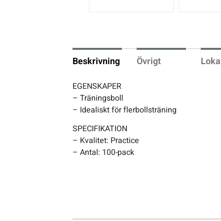
vio
us
Underkläder
Skridskor
Underkläder
Skridskor
Hockey
Skydd
Skydd
Innebandy
Beskrivning
Övrigt
Loka
Sporttillbehör
Sporttillbehör
Lek & spel
EGENSKAPER
– Träningsboll
Stavar
Stavar
Längdåkning
– Idealiskt för flerbollsträning
SPECIFIKATION
Träning
Träning
Löpning
– Kvalitet: Practice
– Antal: 100-pack
Väskor
Väskor
Outdoor
Övrigt
Övrigt
Padel
Rullskidor