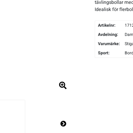
tävlingsbollar med
Idealisk för flerb
Artikelnr:
171
Avdelning:
Da
Varumärke:
Stig
Sport:
Bord
Ne