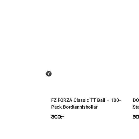
Sportswear
Tennis
Träning
Volleyboll
Walking
s Perform 3-X, 6-
FZ FORZA
Classic TT Ball – 100-
DO
isbollar
Pack Bordtennisbollar
Sta
399
:-
8