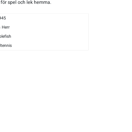
r för spel och lek hemma.
945
m
Herr
lefish
tennis