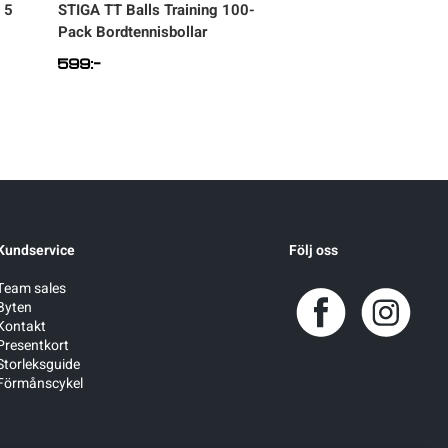
 5
STIGA
TT Balls Training 100-
STIGA
TT Balls Cu
Pack Bordtennisbollar
Bordtennisbollar
599
:-
99
:-
Kundservice
Följ oss
Team sales
Byten
Kontakt
Presentkort
Storleksguide
Förmånscykel