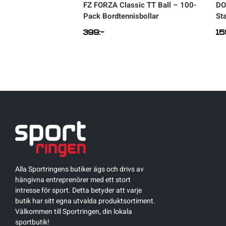
s Perform 3-X, 6-
FZ FORZA
Classic TT Ball – 100-
DO
isbollar
Pack Bordtennisbollar
St
399
:-
15
Alla Sportringens butiker ägs och drivs av
hängivna entreprenörer med ett stort
intresse för sport. Detta betyder att varje
butik har sitt egna utvalda produktsortiment.
Välkommen till Sportringen, din lokala
sportbutik!