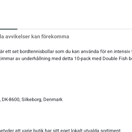
xt
la avvikelser kan förekomma
r ett set bordtennisbollar som du kan använda för en intensiv 
timmar av underhållning med detta 10-pack med Double Fish bo
, DK-8600, Silkeborg, Denmark
etyder att varje butik har sitt eget lokalt utvalda sortiment.