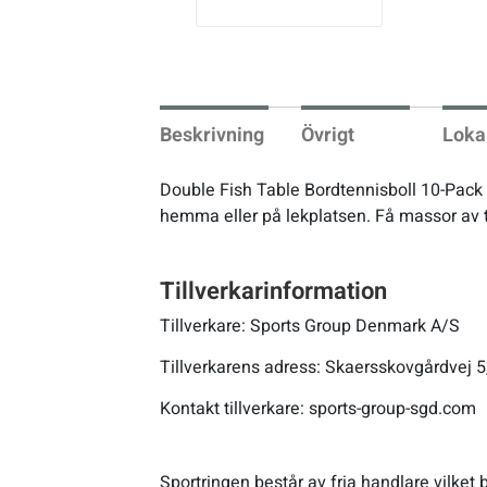
vio
us
Underkläder
Skridskor
Underkläder
Skridskor
Hockey
Skydd
Skydd
Innebandy
Beskrivning
Övrigt
Loka
Sporttillbehör
Sporttillbehör
Lek & spel
Double Fish Table Bordtennisboll 10-Pack ä
hemma eller på lekplatsen. Få massor av 
Stavar
Stavar
Längdåkning
Tillverkarinformation
Träning
Träning
Löpning
Tillverkare: Sports Group Denmark A/S
Väskor
Väskor
Outdoor
Tillverkarens adress: Skaersskovgårdvej 5
Kontakt tillverkare: sports-group-sgd.com
Övrigt
Övrigt
Padel
Rullskidor
Sportringen består av fria handlare vilket b