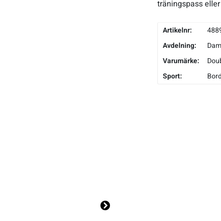
träningspass elle
Artikelnr:
488
Avdelning:
Da
Varumärke:
Doub
Sport:
Bord
Ne