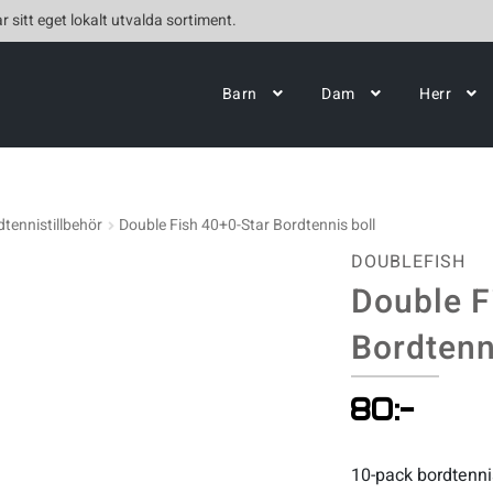
r sitt eget lokalt utvalda sortiment.
Barn
Dam
Herr
tennistillbehör
Double Fish 40+0-Star Bordtennis boll
DOUBLEFISH
Double F
Bordtenn
80
:-
10-pack bordtennis