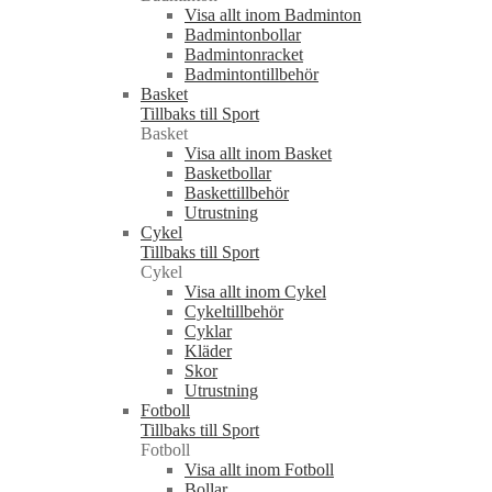
Visa allt inom Badminton
Badmintonbollar
Badmintonracket
Badmintontillbehör
Basket
Tillbaks till Sport
Basket
Visa allt inom Basket
Basketbollar
Baskettillbehör
Utrustning
Cykel
Tillbaks till Sport
Cykel
Visa allt inom Cykel
Cykeltillbehör
Cyklar
Kläder
Skor
Utrustning
Fotboll
Tillbaks till Sport
Fotboll
Visa allt inom Fotboll
Bollar