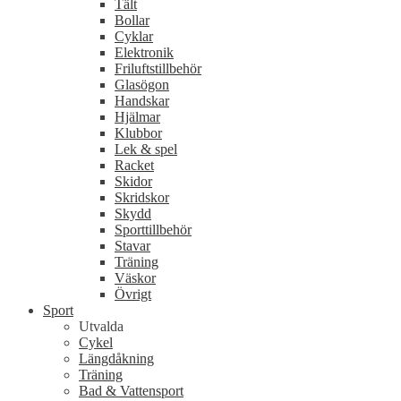
Tält
Bollar
Cyklar
Elektronik
Friluftstillbehör
Glasögon
Handskar
Hjälmar
Klubbor
Lek & spel
Racket
Skidor
Skridskor
Skydd
Sporttillbehör
Stavar
Träning
Väskor
Övrigt
Sport
Utvalda
Cykel
Längdåkning
Träning
Bad & Vattensport