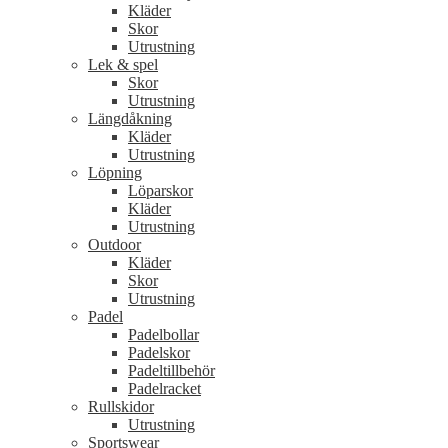
Kläder
Skor
Utrustning
Lek & spel
Skor
Utrustning
Längdåkning
Kläder
Utrustning
Löpning
Löparskor
Kläder
Utrustning
Outdoor
Kläder
Skor
Utrustning
Padel
Padelbollar
Padelskor
Padeltillbehör
Padelracket
Rullskidor
Utrustning
Sportswear