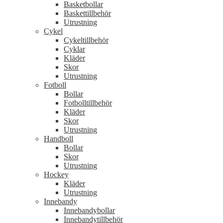
Basketbollar
Baskettillbehör
Utrustning
Cykel
Cykeltillbehör
Cyklar
Kläder
Skor
Utrustning
Fotboll
Bollar
Fotbolltillbehör
Kläder
Skor
Utrustning
Handboll
Bollar
Skor
Utrustning
Hockey
Kläder
Utrustning
Innebandy
Innebandybollar
Innebandytillbehör