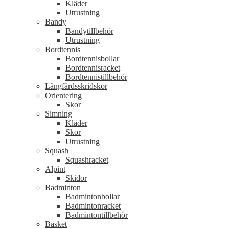
Kläder
Utrustning
Bandy
Bandytillbehör
Utrustning
Bordtennis
Bordtennisbollar
Bordtennisracket
Bordtennistillbehör
Långfärdsskridskor
Orientering
Skor
Simning
Kläder
Skor
Utrustning
Squash
Squashracket
Alpint
Skidor
Badminton
Badmintonbollar
Badmintonracket
Badmintontillbehör
Basket