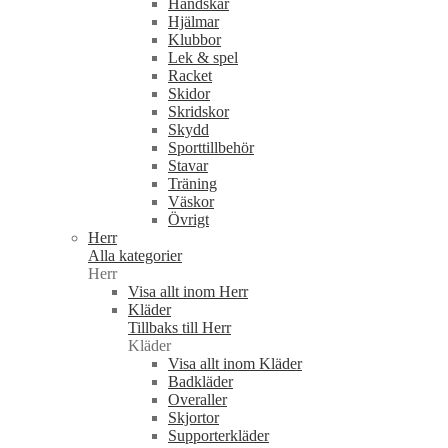
Handskar
Hjälmar
Klubbor
Lek & spel
Racket
Skidor
Skridskor
Skydd
Sporttillbehör
Stavar
Träning
Väskor
Övrigt
Herr
Alla kategorier
Herr
Visa allt inom Herr
Kläder
Tillbaks till Herr
Kläder
Visa allt inom Kläder
Badkläder
Overaller
Skjortor
Supporterkläder