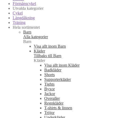
Förmånscykel
Utvalda kategorier
Cykel
Längdåkning
Träning
Hela sortimentet
Barn
Alla kategorier
Barn
Visa allt inom Barn
Kläder
Tillbaks till Barn
Kläder
Visa allt inom Kläder
Badkläder
Shorts
Supporterkläder
Tights
Byxor
Jackor
Overaller
Regnkläder
T-shirts & linnen
Tröjor
Underkläder