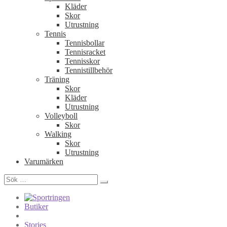
Kläder
Skor
Utrustning
Tennis
Tennisbollar
Tennisracket
Tennisskor
Tennistillbehör
Träning
Skor
Kläder
Utrustning
Volleyboll
Skor
Walking
Skor
Utrustning
Varumärken
Sök
efter:
Butiker
Stories