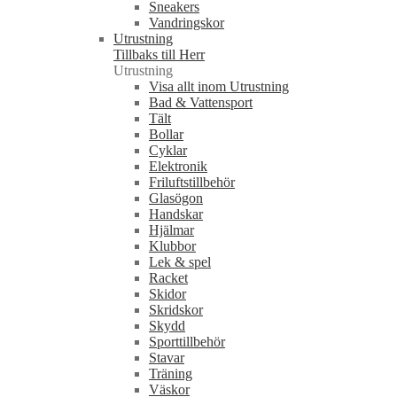
Sneakers
Vandringskor
Utrustning
Tillbaks till Herr
Utrustning
Visa allt inom Utrustning
Bad & Vattensport
Tält
Bollar
Cyklar
Elektronik
Friluftstillbehör
Glasögon
Handskar
Hjälmar
Klubbor
Lek & spel
Racket
Skidor
Skridskor
Skydd
Sporttillbehör
Stavar
Träning
Väskor