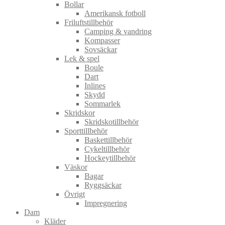
Bollar
Amerikansk fotboll
Friluftstillbehör
Camping & vandring
Kompasser
Sovsäckar
Lek & spel
Boule
Dart
Inlines
Skydd
Sommarlek
Skridskor
Skridskotillbehör
Sporttillbehör
Baskettillbehör
Cykeltillbehör
Hockeytillbehör
Väskor
Bagar
Ryggsäckar
Övrigt
Impregnering
Dam
Kläder