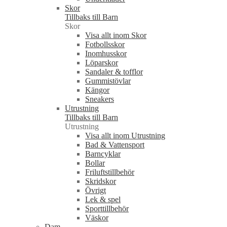
Skor
Tillbaks till Barn
Skor
Visa allt inom Skor
Fotbollsskor
Inomhusskor
Löparskor
Sandaler & tofflor
Gummistövlar
Kängor
Sneakers
Utrustning
Tillbaks till Barn
Utrustning
Visa allt inom Utrustning
Bad & Vattensport
Barncyklar
Bollar
Friluftstillbehör
Skridskor
Övrigt
Lek & spel
Sporttillbehör
Väskor
Dam