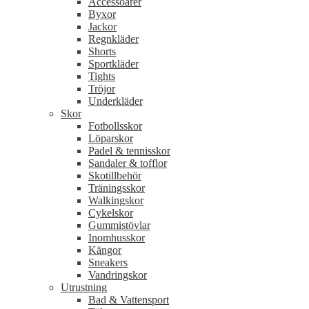
Accessoarer
Byxor
Jackor
Regnkläder
Shorts
Sportkläder
Tights
Tröjor
Underkläder
Skor
Fotbollsskor
Löparskor
Padel & tennisskor
Sandaler & tofflor
Skotillbehör
Träningsskor
Walkingskor
Cykelskor
Gummistövlar
Inomhusskor
Kängor
Sneakers
Vandringskor
Utrustning
Bad & Vattensport