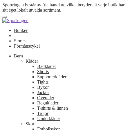
Sportringen består av fria handlare vilket betyder att varje butik har
sitt eget lokalt utvalda sortiment.
Butiker
Stories
Förmånscykel
Barn
Kläder
Badkläder
Shorts
Supporterkläder
Tights
Byxor
Jackor
Overaller
Regnkläder
T-shirts & linnen
Tröjor
Underkläder
Skor
Fotbollsskor