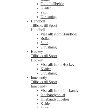
Fotbolltillbehör
Kläder
Skor
Utrustning
Handboll
Tillbaks till Sport
Handboll
Visa allt inom Handboll
Bollar
Skor
Utrustning
Hockey
Tillbaks till Sport
Hockey
Visa allt inom Hockey
Kläder
Utrustning
Innebandy
Tillbaks till Sport
Innebandy
Visa allt inom Innebandy
Innebandybollar
Innebandytillbehör
Kläder
Skor