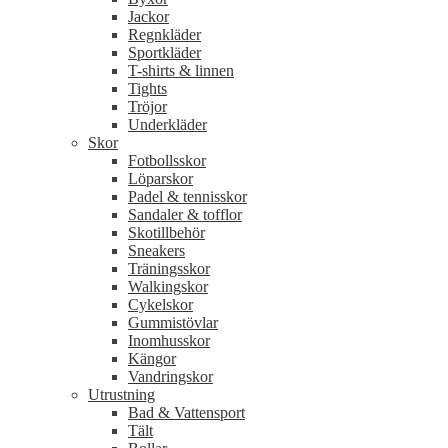
Jackor
Regnkläder
Sportkläder
T-shirts & linnen
Tights
Tröjor
Underkläder
Skor
Fotbollsskor
Löparskor
Padel & tennisskor
Sandaler & tofflor
Skotillbehör
Sneakers
Träningsskor
Walkingskor
Cykelskor
Gummistövlar
Inomhusskor
Kängor
Vandringskor
Utrustning
Bad & Vattensport
Tält