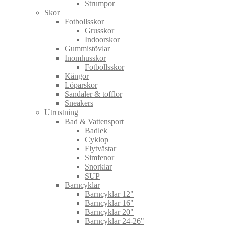
Strumpor
Skor
Fotbollsskor
Grusskor
Indoorskor
Gummistövlar
Inomhusskor
Fotbollsskor
Kängor
Löparskor
Sandaler & tofflor
Sneakers
Utrustning
Bad & Vattensport
Badlek
Cyklop
Flytvästar
Simfenor
Snorklar
SUP
Barncyklar
Barncyklar 12"
Barncyklar 16"
Barncyklar 20"
Barncyklar 24-26"