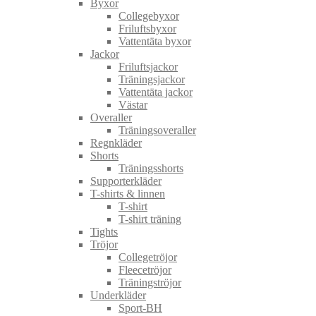
Byxor
Collegebyxor
Friluftsbyxor
Vattentäta byxor
Jackor
Friluftsjackor
Träningsjackor
Vattentäta jackor
Västar
Overaller
Träningsoveraller
Regnkläder
Shorts
Träningsshorts
Supporterkläder
T-shirts & linnen
T-shirt
T-shirt träning
Tights
Tröjor
Collegetröjor
Fleecetröjor
Träningströjor
Underkläder
Sport-BH