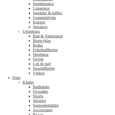
Inomhusskor
Löparskor
Sandaler & tofflor
Gummistövlar
Kängor
Sneakers
Utrustning
Bad & Vattensport
Barncyklar
Bollar
Friluftstillbehör
Skridskor
Övrigt
Lek & spel
Sporttillbehör
Väskor
Dam
Kläder
Badkläder
Overaller
Shorts
Skjortor
Supporterkläder
Accessoarer
Byxor