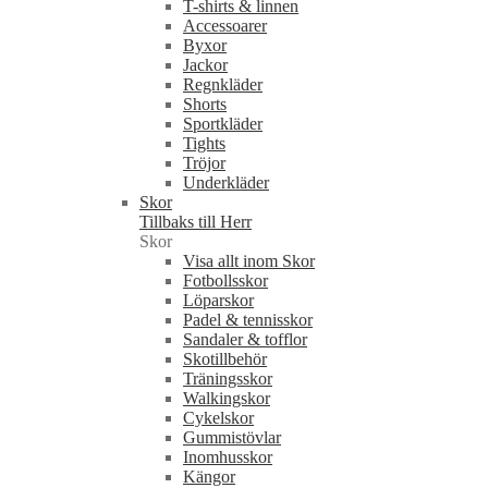
T-shirts & linnen
Accessoarer
Byxor
Jackor
Regnkläder
Shorts
Sportkläder
Tights
Tröjor
Underkläder
Skor
Tillbaks till Herr
Skor
Visa allt inom Skor
Fotbollsskor
Löparskor
Padel & tennisskor
Sandaler & tofflor
Skotillbehör
Träningsskor
Walkingskor
Cykelskor
Gummistövlar
Inomhusskor
Kängor