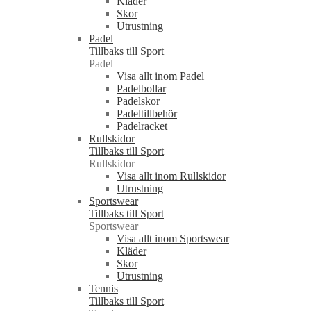
Kläder
Skor
Utrustning
Padel
Tillbaks till Sport
Padel
Visa allt inom Padel
Padelbollar
Padelskor
Padeltillbehör
Padelracket
Rullskidor
Tillbaks till Sport
Rullskidor
Visa allt inom Rullskidor
Utrustning
Sportswear
Tillbaks till Sport
Sportswear
Visa allt inom Sportswear
Kläder
Skor
Utrustning
Tennis
Tillbaks till Sport