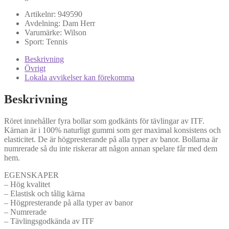
Artikelnr:
949590
Avdelning:
Dam
Herr
Varumärke:
Wilson
Sport:
Tennis
Beskrivning
Övrigt
Lokala avvikelser kan förekomma
Beskrivning
Röret innehåller fyra bollar som godkänts för tävlingar av ITF.
Kärnan är i 100% naturligt gummi som ger maximal konsistens och
elasticitet. De är högpresterande på alla typer av banor. Bollarna är
numrerade så du inte riskerar att någon annan spelare får med dem
hem.
EGENSKAPER
– Hög kvalitet
– Elastisk och tålig kärna
– Högpresterande på alla typer av banor
– Numrerade
– Tävlingsgodkända av ITF