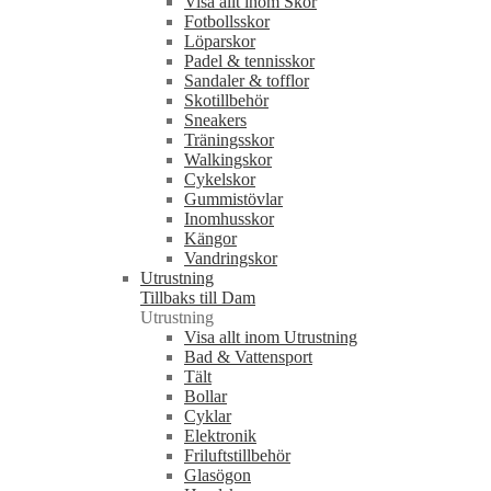
Visa allt inom Skor
Fotbollsskor
Löparskor
Padel & tennisskor
Sandaler & tofflor
Skotillbehör
Sneakers
Träningsskor
Walkingskor
Cykelskor
Gummistövlar
Inomhusskor
Kängor
Vandringskor
Utrustning
Tillbaks till Dam
Utrustning
Visa allt inom Utrustning
Bad & Vattensport
Tält
Bollar
Cyklar
Elektronik
Friluftstillbehör
Glasögon