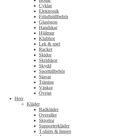
Bollar
Cyklar
Elektronik
Friluftstillbehör
Glasögon
Handskar
Hjälmar
Klubbor
Lek & spel
Racket
Skidor
Skridskor
Skydd
Sporttillbehör
Stavar
Träning
Väskor
Övrigt
Herr
Kläder
Badkläder
Overaller
Skjortor
Supporterkläder
T-shirts & linnen