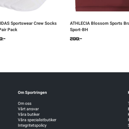
IDAS
Sportswear Crew Socks
ATHLECIA
Blossom Sports Br
Pair Pack
Sport-BH
9
:-
299
:-
Om Sportringen
Om oss
Vårt ansvar
Våra butiker
Våra specialistbutiker
Integritetspolicy