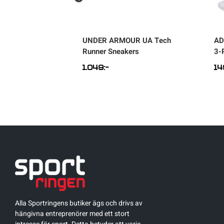
AR
Tianna Hoody
UNDER ARMOUR
UA Tech
AD
tröja
Runner Sneakers
3-
1.049
:-
14
Alla Sportringens butiker ägs och drivs av
hängivna entreprenörer med ett stort