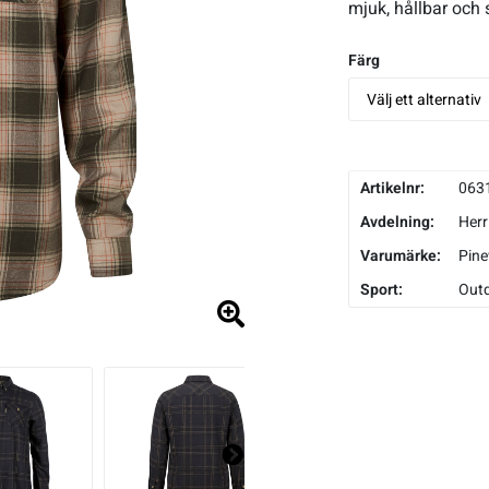
mjuk, hållbar och s
Färg
Artikelnr:
063
Avdelning:
Herr
Varumärke:
Pin
Sport:
Out
Ne