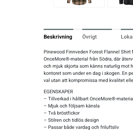
vio
us
Underkläder
Skridskor
Underkläder
Skridskor
Hockey
Skydd
Skydd
Innebandy
Beskrivning
Övrigt
Loka
Sporttillbehör
Sporttillbehör
Lek & spel
Pinewood Finnveden Forest Flannel Shirt M
OnceMore®-material från Södra, där återvunn
Stavar
Stavar
Längdåkning
och mjuk skjorta som känns naturlig mot hu
kontoret som under en dag i skogen. En pe
Träning
Träning
Löpning
val utan att kompromissa med kvalitet eller
EGENSKAPER
Väskor
Väskor
Outdoor
– Tillverkad i hållbart OnceMore®-materia
– Mjuk och följsam känsla
– Två bröstfickor
Övrigt
Övrigt
Padel
– Stilren och tidlös design
– Passar både vardag och friluftsliv
Rullskidor