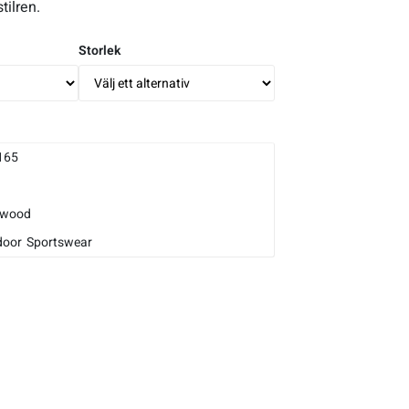
tilren.
Storlek
165
ewood
door
Sportswear