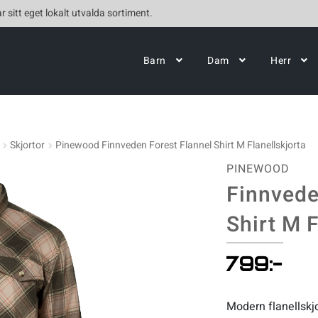
r sitt eget lokalt utvalda sortiment.
Barn
Dam
Herr
Skjortor
Pinewood Finnveden Forest Flannel Shirt M Flanellskjorta
PINEWOOD
Finnvede
Shirt M F
799
:-
Modern flanellskjo