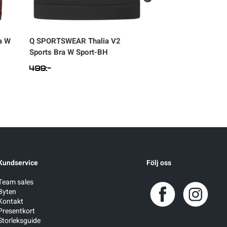
a W
Q SPORTSWEAR
Thalia V2
CASALL
Impact Zi
Sports Bra W Sport-BH
Sport-BH
499
:-
699
:-
Kundservice
Följ oss
Team sales
Byten
Kontakt
Presentkort
Storleksguide