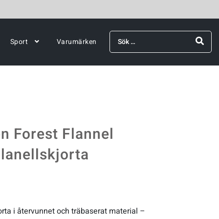
Sök
Sport
Varumärken
efter:
n Forest Flannel
lanellskjorta
rta i återvunnet och träbaserat material –