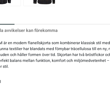
xt
la avvikelser kan förekomma
 är en modern flanellskjorta som kombinerar klassisk stil med h
a textilier har blandats med förnybar träcellulosa till en ny, m
den och håller formen över tid. Skjortan har två bröstfickor oc
rfekt balans mellan funktion, komfort och miljömedvetenhet – sk
 stil.
l