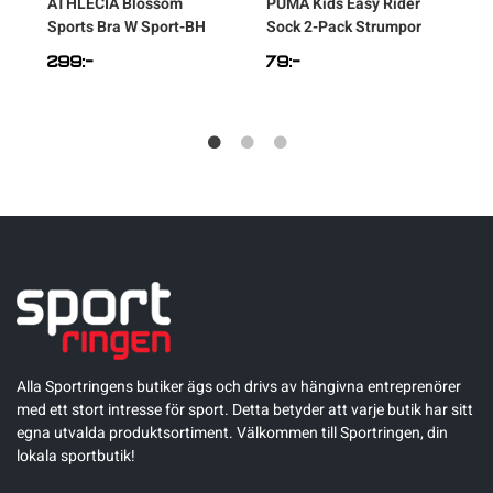
r
ATHLECIA
Blossom
PUMA
Kids Easy Rider
Sports Bra W Sport-BH
Sock 2-Pack Strumpor
299
:-
79
:-
Alla Sportringens butiker ägs och drivs av hängivna entreprenörer
med ett stort intresse för sport. Detta betyder att varje butik har sitt
egna utvalda produktsortiment. Välkommen till Sportringen, din
lokala sportbutik!