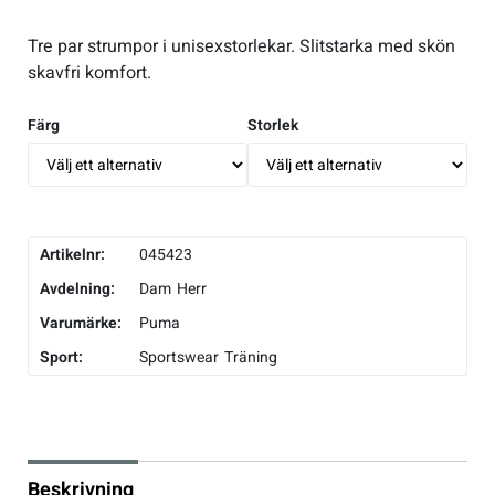
Underkläder
Skridskor
Underkläder
Skridskor
Hockey
Tre par strumpor i unisexstorlekar. Slitstarka med skön
skavfri komfort.
Skydd
Skydd
Innebandy
Färg
Storlek
Sporttillbehör
Sporttillbehör
Lek & spel
Stavar
Stavar
Längdåkning
Artikelnr:
045423
Avdelning:
Dam
Herr
Träning
Träning
Löpning
Varumärke:
Puma
Sport:
Väskor
Väskor
Outdoor
Sportswear
Träning
Övrigt
Övrigt
Padel
Rullskidor
Beskrivning