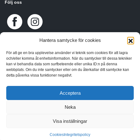
Följ oss
Hantera samtycke för cookies
För att ge en bra upplevelse använder vi teknik som cookies för att lagra
och/eller komma åt enhetsinformation. När du samtycker till dessa tekniker
kan vi behandla data som surfbeteende eller unika ID:n på denna
webbplats. Om du inte samtycker eller om du återkallar ditt samtycke kan
detta påverka vissa funktioner negativt.
Acceptera
Neka
Visa inställningar
: Undefined array key 0 in
Warning
/home/sgnsrusr/public_html/wp-content/themes/sgn-
Cookies
Integritetspolicy
on line
theme/functions.php
249