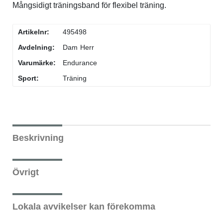
Mångsidigt träningsband för flexibel träning.
Underkläder
Skridskor
Underkläder
Skridskor
Hockey
Artikelnr:
495498
Skydd
Skydd
Innebandy
Avdelning:
Dam
Herr
Varumärke:
Endurance
Sporttillbehör
Sporttillbehör
Lek & spel
Sport:
Träning
Stavar
Stavar
Längdåkning
Träning
Träning
Löpning
Beskrivning
Väskor
Väskor
Outdoor
Övrigt
Övrigt
Övrigt
Padel
Lokala avvikelser kan förekomma
Rullskidor