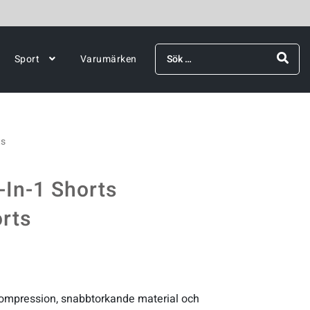
Sök
Sport
Varumärken
efter:
ts
-In-1 Shorts
rts
kompression, snabbtorkande material och