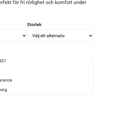
rfekt för fri rörlighet och komfort under
Storlek
431
urance
ning