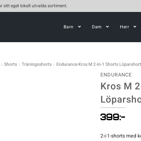
r sitt eget lokalt utvalda sortiment.
Barn
Dam
Herr
Shorts
Träningsshorts
Endurance Kros M 2-In-1 Shorts Löparshor
ENDURANCE
Kros M 2
Löparsho
399
:-
2-i-1-shorts med 