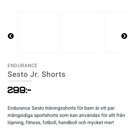
Sportswear
Tennis
Pre
Ne
vio
xt
Träning
us
ENDURANCE
Volleyboll
Sesto Jr. Shorts
Walking
299
:-
Endurance Sesto träningsshorts för barn är ett par
mångsidiga sportshorts som kan användas för allt från
löpning, fitness, fotboll, handboll och mycket mer!