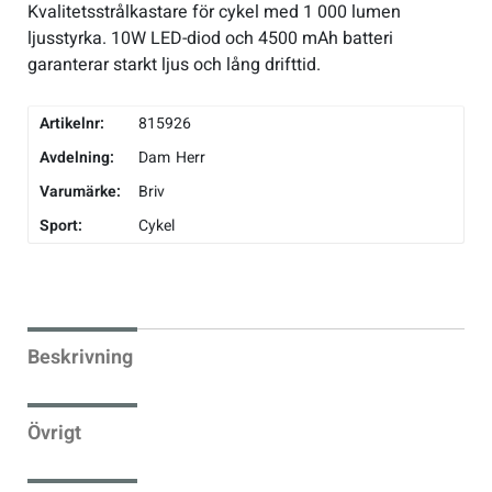
Kvalitetsstrålkastare för cykel med 1 000 lumen
ljusstyrka. 10W LED-diod och 4500 mAh batteri
Underkläder
Skridskor
Underkläder
Skridskor
Hockey
garanterar starkt ljus och lång drifttid.
Skydd
Skydd
Innebandy
Artikelnr:
815926
Avdelning:
Dam
Herr
Sporttillbehör
Sporttillbehör
Lek & spel
Varumärke:
Briv
Sport:
Cykel
Stavar
Stavar
Längdåkning
Träning
Träning
Löpning
Beskrivning
Väskor
Väskor
Outdoor
Övrigt
Övrigt
Padel
Övrigt
Rullskidor