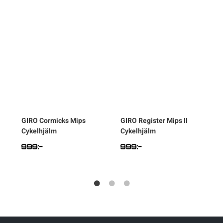
GIRO
Cormicks Mips
GIRO
Register Mips II
n
Cykelhjälm
Cykelhjälm
999
:-
999
:-