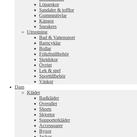
Löparskor
Sandaler & tofflor
Gummistövlar
Kängor
Sneakers
Utrustning
Bad & Vattensport
Barncyklar
Bollar
Friluftstillbehör
Skridskor
Övrigt
Lek & spel
Sporttillbehör
Väskor
Dam
Kläder
Badkläder
Overaller
Shorts
Skjortor
Supporterkläder
Accessoarer
Byxor
Jackor