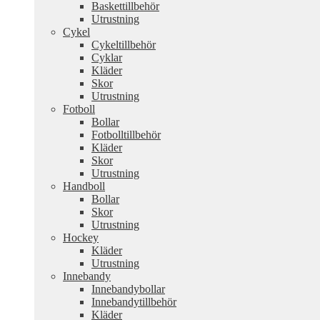
Baskettillbehör
Utrustning
Cykel
Cykeltillbehör
Cyklar
Kläder
Skor
Utrustning
Fotboll
Bollar
Fotbolltillbehör
Kläder
Skor
Utrustning
Handboll
Bollar
Skor
Utrustning
Hockey
Kläder
Utrustning
Innebandy
Innebandybollar
Innebandytillbehör
Kläder