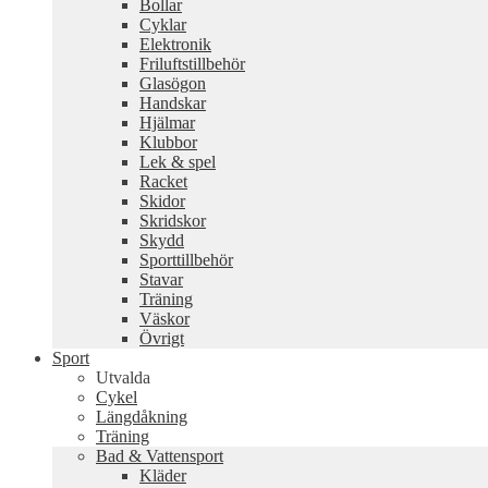
Bollar
Cyklar
Elektronik
Friluftstillbehör
Glasögon
Handskar
Hjälmar
Klubbor
Lek & spel
Racket
Skidor
Skridskor
Skydd
Sporttillbehör
Stavar
Träning
Väskor
Övrigt
Sport
Utvalda
Cykel
Längdåkning
Träning
Bad & Vattensport
Kläder