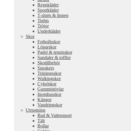
Regnkläder
Sportkläder
T-shirts & linnen
Tights
Tröjor
Underkläder
Skor
Fotbollsskor
Löparskor
Padel & tennisskor
Sandaler & tofflor
Skotillbehör
Sneakers
Träningsskor
Walkingskor
Cykelskor
Gummistövlar
Inomhusskor
Kängor
Vandringskor
Utrustning
Bad & Vattensport
Tält
Bollar