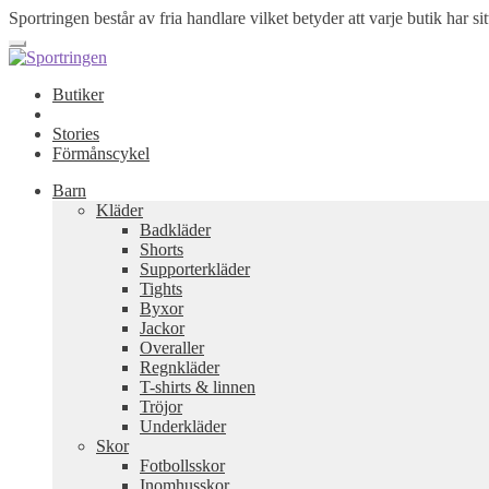
Sportringen består av fria handlare vilket betyder att varje butik har sit
Butiker
Stories
Förmånscykel
Barn
Kläder
Badkläder
Shorts
Supporterkläder
Tights
Byxor
Jackor
Overaller
Regnkläder
T-shirts & linnen
Tröjor
Underkläder
Skor
Fotbollsskor
Inomhusskor