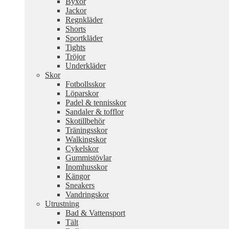
Byxor
Jackor
Regnkläder
Shorts
Sportkläder
Tights
Tröjor
Underkläder
Skor
Fotbollsskor
Löparskor
Padel & tennisskor
Sandaler & tofflor
Skotillbehör
Träningsskor
Walkingskor
Cykelskor
Gummistövlar
Inomhusskor
Kängor
Sneakers
Vandringskor
Utrustning
Bad & Vattensport
Tält