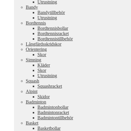
Utrustning
Bandy
Bandytillbehör
Utrustning
Bordtennis
Bordtennisbollar
Bordtennisracket
Bordtennistillbehör
Långfärdsskridskor
Orientering
Skor
Simning
Kläder
Skor
Utrustning
Squash
Squashracket
Alpint
Skidor
Badminton
Badmintonbollar
Badmintonracket
Badmintontillbehör
Basket
Basketbollar