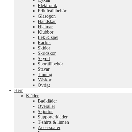
Cyklar
Elektronik
Friluftstillbehör
Glasögon
Handskar
Hjälmar
Klubbor
Lek & spel
Racket
Skidor
Skridskor
Skydd
Sporttillbehör
Stavar
Träning
Väskor
Övrigt
Herr
Kläder
Badkläder
Overaller
Skjortor
Supporterkläder
T-shirts & linnen
Accessoarer