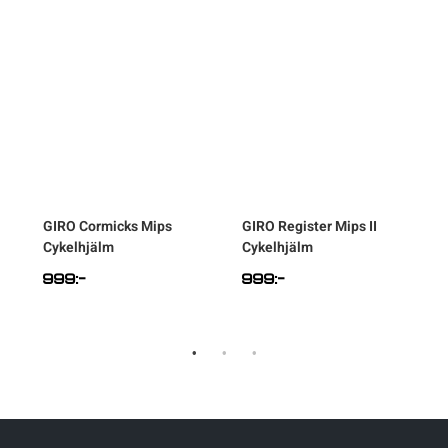
GIRO
Cormicks Mips
GIRO
Register Mips II
n
Cykelhjälm
Cykelhjälm
999
:-
999
:-