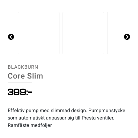
Sportswear
Tennis
Pre
Ne
vio
xt
Träning
us
BLACKBURN
Volleyboll
Core Slim
Walking
399
:-
Effektiv pump med slimmad design. Pumpmunstycke
som automatiskt anpassar sig till Presta-ventiler.
Ramfäste medföljer