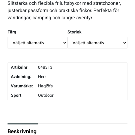
Slitstarka och flexibla friluftsbyxor med stretchzoner,
justerbar passform och praktiska fickor. Perfekta för
Underkläder
Skridskor
Underkläder
Skridskor
Hockey
vandringar, camping och längre äventyr.
Skydd
Skydd
Innebandy
Färg
Storlek
Sporttillbehör
Sporttillbehör
Lek & spel
Stavar
Stavar
Längdåkning
Artikelnr:
048313
Avdelning:
Herr
Träning
Träning
Löpning
Varumärke:
Haglöfs
Sport:
Outdoor
Väskor
Väskor
Outdoor
Övrigt
Övrigt
Padel
Beskrivning
Rullskidor