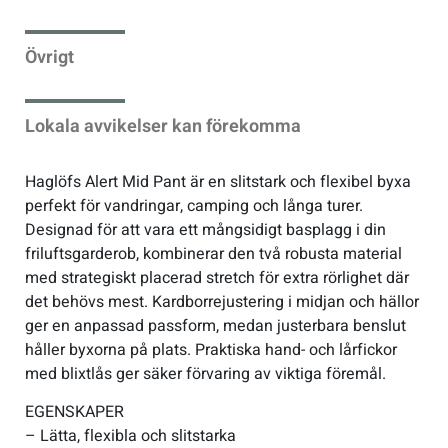
Sportswear
Övrigt
Tennis
Lokala avvikelser kan förekomma
Träning
Haglöfs Alert Mid Pant är en slitstark och flexibel byxa
perfekt för vandringar, camping och långa turer.
Volleyboll
Designad för att vara ett mångsidigt basplagg i din
friluftsgarderob, kombinerar den två robusta material
med strategiskt placerad stretch för extra rörlighet där
Walking
det behövs mest. Kardborrejustering i midjan och hällor
ger en anpassad passform, medan justerbara benslut
håller byxorna på plats. Praktiska hand- och lårfickor
med blixtlås ger säker förvaring av viktiga föremål.
EGENSKAPER
– Lätta, flexibla och slitstarka