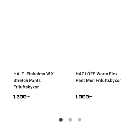
HALTI
Finholma W X-
HAGLÖFS
Warm Flex
Stretch Pants
Pant Men Friluftsbyxor
O
Friluftsbyxor
F
1.299
:-
1.999
:-