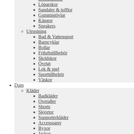
Löparskor
Sandaler & tofflor
Gummistövlar
Kängor
Sneakers
Utrustning
Bad & Vattensport
Barncyklar
Bollar
Friluftstillbehör
Skridskor
Övrigt
Lek & spel
Sporttillbehör
Väskor
Dam
Kläder
Badkläder
Overaller
Shorts
Skjortor
Supporterkläder
Accessoarer
Byxor
Jackor