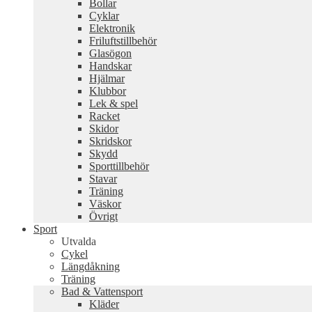
Bollar
Cyklar
Elektronik
Friluftstillbehör
Glasögon
Handskar
Hjälmar
Klubbor
Lek & spel
Racket
Skidor
Skridskor
Skydd
Sporttillbehör
Stavar
Träning
Väskor
Övrigt
Sport
Utvalda
Cykel
Längdåkning
Träning
Bad & Vattensport
Kläder