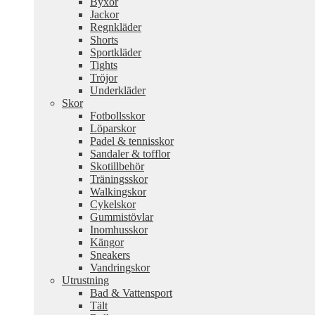
Byxor
Jackor
Regnkläder
Shorts
Sportkläder
Tights
Tröjor
Underkläder
Skor
Fotbollsskor
Löparskor
Padel & tennisskor
Sandaler & tofflor
Skotillbehör
Träningsskor
Walkingskor
Cykelskor
Gummistövlar
Inomhusskor
Kängor
Sneakers
Vandringskor
Utrustning
Bad & Vattensport
Tält