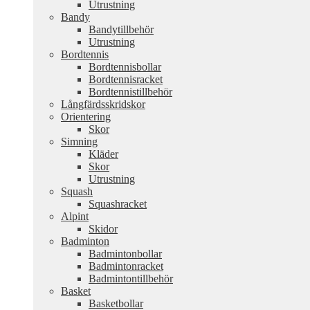
Utrustning
Bandy
Bandytillbehör
Utrustning
Bordtennis
Bordtennisbollar
Bordtennisracket
Bordtennistillbehör
Långfärdsskridskor
Orientering
Skor
Simning
Kläder
Skor
Utrustning
Squash
Squashracket
Alpint
Skidor
Badminton
Badmintonbollar
Badmintonracket
Badmintontillbehör
Basket
Basketbollar