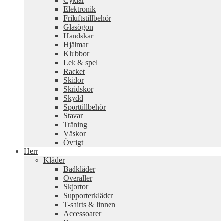
Cyklar
Elektronik
Friluftstillbehör
Glasögon
Handskar
Hjälmar
Klubbor
Lek & spel
Racket
Skidor
Skridskor
Skydd
Sporttillbehör
Stavar
Träning
Väskor
Övrigt
Herr
Kläder
Badkläder
Overaller
Skjortor
Supporterkläder
T-shirts & linnen
Accessoarer