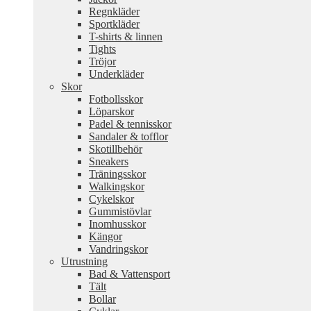
Regnkläder
Sportkläder
T-shirts & linnen
Tights
Tröjor
Underkläder
Skor
Fotbollsskor
Löparskor
Padel & tennisskor
Sandaler & tofflor
Skotillbehör
Sneakers
Träningsskor
Walkingskor
Cykelskor
Gummistövlar
Inomhusskor
Kängor
Vandringskor
Utrustning
Bad & Vattensport
Tält
Bollar