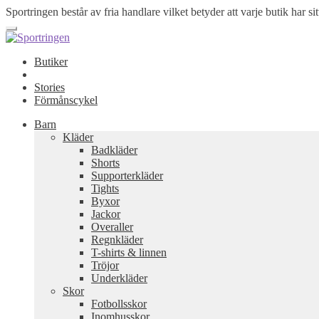
Sportringen består av fria handlare vilket betyder att varje butik har sit
Butiker
Stories
Förmånscykel
Barn
Kläder
Badkläder
Shorts
Supporterkläder
Tights
Byxor
Jackor
Overaller
Regnkläder
T-shirts & linnen
Tröjor
Underkläder
Skor
Fotbollsskor
Inomhusskor