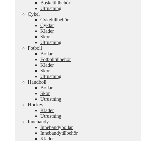
Baskettillbehör
Utrustning
Cykel
Cykeltillbehör
Cyklar
Kläder
Skor
Utrustning
Fotboll
Bollar
Fotbolltillbehör
Kläder
Skor
Utrustning
Handboll
Bollar
Skor
Utrustning
Hockey
Kläder
Utrustning
Innebandy
Innebandybollar
Innebandytillbehör
Kläder