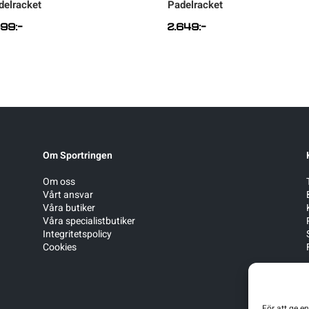
delracket
Padelracket
999
:-
2.649
:-
Om Sportringen
Om oss
Vårt ansvar
Våra butiker
Våra specialistbutiker
Integritetspolicy
Cookies
För att ge e