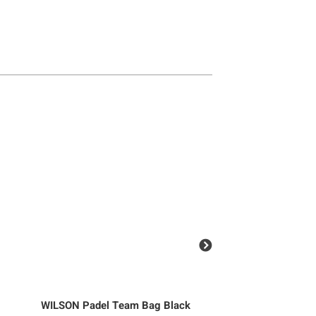
WILSON
Padel Team Bag Black
FZ FORZA
Classic