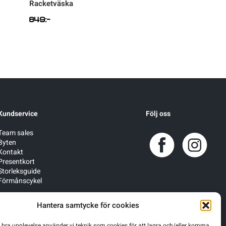
Racketväska
Pack Bordtennisbo
849
:-
399
:-
Kundservice
Följ oss
Team sales
Byten
Kontakt
Presentkort
Storleksguide
Förmånscykel
Hantera samtycke för cookies
n bra upplevelse använder vi teknik som cookies för att lagra och/eller komma