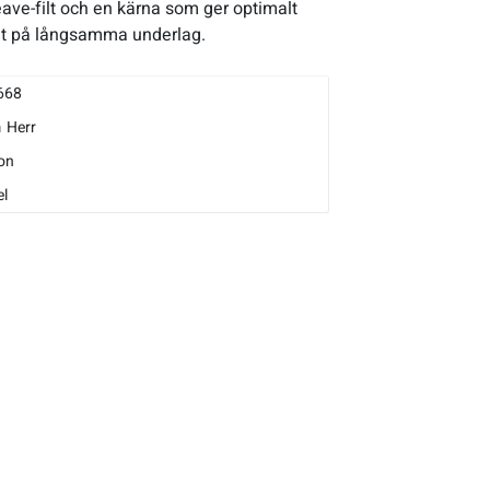
ve-filt och en kärna som ger optimalt
et på långsamma underlag.
668
m
Herr
on
l