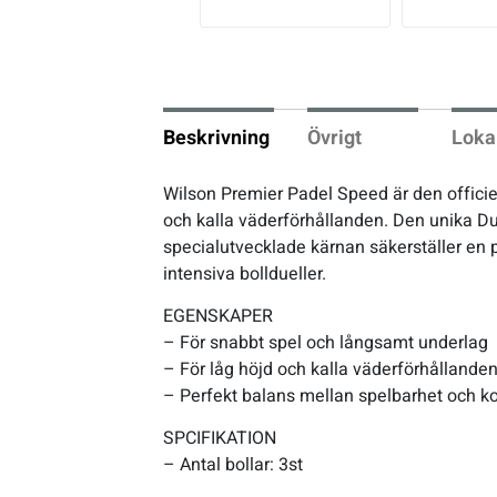
vio
us
Underkläder
Skridskor
Underkläder
Skridskor
Hockey
Skydd
Skydd
Innebandy
Beskrivning
Övrigt
Loka
Sporttillbehör
Sporttillbehör
Lek & spel
Wilson Premier Padel Speed är den officie
och kalla väderförhållanden. Den unika Dur
Stavar
Stavar
Längdåkning
specialutvecklade kärnan säkerställer en pe
intensiva bolldueller.
Träning
Träning
Löpning
EGENSKAPER
– För snabbt spel och långsamt underlag
Väskor
Väskor
Outdoor
– För låg höjd och kalla väderförhållande
– Perfekt balans mellan spelbarhet och k
Övrigt
Övrigt
Padel
SPCIFIKATION
– Antal bollar: 3st
Rullskidor