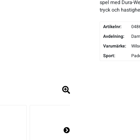
spel med Dura-Wea
tryck och hastigh
Artikelnr:
048
Avdelning:
Da
Varumärke:
Wils
Sport:
Pade
Ne