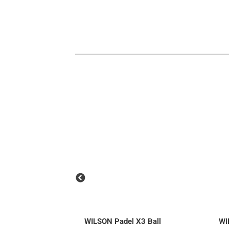
Sportswear
Tennis
Träning
Volleyboll
Walking
 Vest Vätskeväst
WILSON
Padel X3 Ball
WI