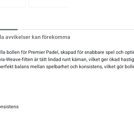
xt
la avvikelser kan förekomma
lla bollen för Premier Padel, skapad för snabbare spel och op
a-Weave-filten är tätt lindad runt kärnan, vilket ger ökad has
rfekt balans mellan spelbarhet och konsistens, vilket gör bollen 
n
onsistens