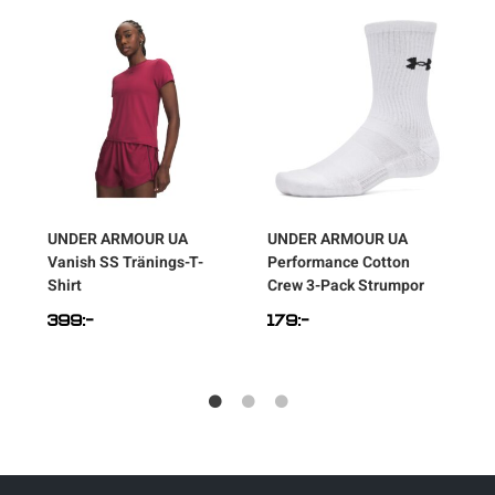
l
UNDER ARMOUR
UA
UNDER ARMOUR
UA
Vanish SS Tränings-T-
Performance Cotton
Shirt
Crew 3-Pack Strumpor
T
399
:-
179
:-