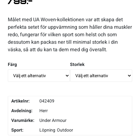
799
:-
Underkläder
Skridskor
Underkläder
Skridskor
Hockey
Målet med UA Woven-kollektionen var att skapa det
perfekta setet för uppvärmning som håller dina muskler
Skydd
Skydd
Innebandy
redo, fungerar för vilken sport som helst och som
dessutom kan packas ner till minimal storlek i din
Sporttillbehör
Sporttillbehör
Lek & spel
väska, så att du kan ta dem med dig överallt.
Färg
Storlek
Stavar
Stavar
Längdåkning
Träning
Träning
Löpning
Artikelnr:
Väskor
Väskor
Outdoor
042409
Avdelning:
Herr
Övrigt
Övrigt
Padel
Varumärke:
Under Armour
Sport:
Löpning
Outdoor
Rullskidor