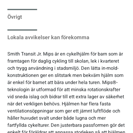
Sportswear
Övrigt
Tennis
Lokala avvikelser kan förekomma
Träning
Smith Transit Jr. Mips är en cykelhjälm för barn som är
framtagen för daglig cykling till skolan, lek i kvarteret
Volleyboll
och trygg användning i stadsmiljö. Den lätta in-mold-
konstruktionen ger en slitstark men bekväm hjälm som
är enkel för barnet att bära under hela turen. Mips®-
Walking
teknologin är utformad för att minska rotationskrafter
vid sneda islag och bidrar till ett extra lager av säkerhet
när det verkligen behövs. Hjälmen har flera fasta
ventilationsöppningar som ger ett jämnt luftflöde och
håller huvudet svalt under både lugna och mer
fartfyllda cykelturer. Den justerbara passformen gör det
enkelt för föräldrar att anpassa storleken så att hjälmen