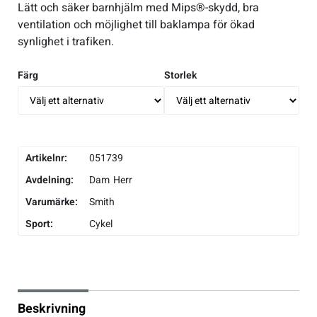
Lätt och säker barnhjälm med Mips®-skydd, bra
ventilation och möjlighet till baklampa för ökad
Underkläder
Skridskor
Underkläder
Skridskor
Hockey
synlighet i trafiken.
Skydd
Skydd
Innebandy
Färg
Storlek
Sporttillbehör
Sporttillbehör
Lek & spel
Stavar
Stavar
Längdåkning
Artikelnr:
051739
Avdelning:
Dam
Herr
Träning
Träning
Löpning
Varumärke:
Smith
Sport:
Cykel
Väskor
Väskor
Outdoor
Övrigt
Övrigt
Padel
Beskrivning
Rullskidor