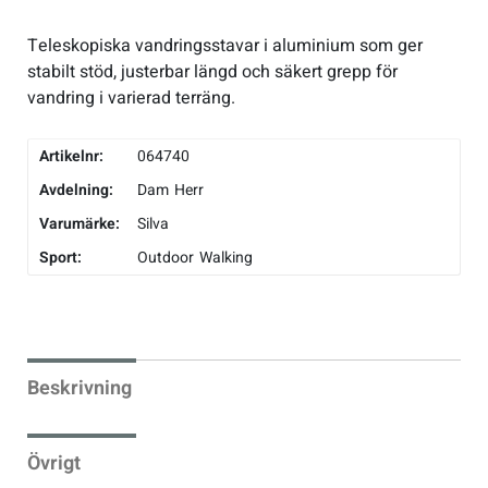
Underkläder
Skridskor
Underkläder
Skridskor
Hockey
Teleskopiska vandringsstavar i aluminium som ger
stabilt stöd, justerbar längd och säkert grepp för
vandring i varierad terräng.
Skydd
Skydd
Innebandy
Artikelnr:
064740
Sporttillbehör
Sporttillbehör
Lek & spel
Avdelning:
Dam
Herr
Varumärke:
Silva
Stavar
Stavar
Längdåkning
Sport:
Outdoor
Walking
Träning
Träning
Löpning
Väskor
Väskor
Outdoor
Beskrivning
Övrigt
Övrigt
Padel
Övrigt
Rullskidor