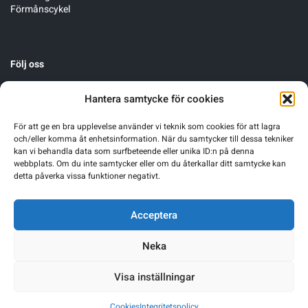
Förmånscykel
Följ oss
Hantera samtycke för cookies
För att ge en bra upplevelse använder vi teknik som cookies för att lagra
och/eller komma åt enhetsinformation. När du samtycker till dessa tekniker
kan vi behandla data som surfbeteende eller unika ID:n på denna
webbplats. Om du inte samtycker eller om du återkallar ditt samtycke kan
detta påverka vissa funktioner negativt.
Acceptera
Neka
Visa inställningar
Warning
: Undefined array key 0 in
/home/sgnsrusr/public_html/wp-
Cookies
Integritetspolicy