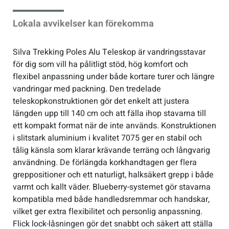
Lokala avvikelser kan förekomma
Sportswear
Silva Trekking Poles Alu Teleskop är vandringsstavar
Tennis
för dig som vill ha pålitligt stöd, hög komfort och
flexibel anpassning under både kortare turer och längre
Träning
vandringar med packning. Den tredelade
teleskopkonstruktionen gör det enkelt att justera
längden upp till 140 cm och att fälla ihop stavarna till
Volleyboll
ett kompakt format när de inte används. Konstruktionen
i slitstark aluminium i kvalitet 7075 ger en stabil och
Walking
tålig känsla som klarar krävande terräng och långvarig
användning. De förlängda korkhandtagen ger flera
greppositioner och ett naturligt, halksäkert grepp i både
varmt och kallt väder. Blueberry-systemet gör stavarna
kompatibla med både handledsremmar och handskar,
vilket ger extra flexibilitet och personlig anpassning.
Flick lock-låsningen gör det snabbt och säkert att ställa