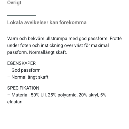
Övrigt
Sportswear
Lokala avvikelser kan förekomma
Tennis
Varm och bekväm ullstrumpa med god passform. Frotté
under foten och instickning över vrist för maximal
Träning
passform. Normallångt skaft.
EGENSKAPER
Volleyboll
– God passform
– Normallångt skaft
Walking
SPECIFIKATION
– Material: 50% Ull, 25% polyamid, 20% akryl, 5%
elastan