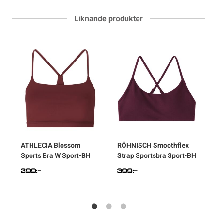
Liknande produkter
a
ATHLECIA
Blossom
RÖHNISCH
Smoothflex
Sports Bra W Sport-BH
Strap Sportsbra Sport-BH
S
299
:-
399
:-