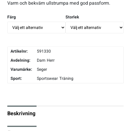
Varm och bekväm ullstrumpa med god passform.
Underkläder
Skridskor
Underkläder
Skridskor
Hockey
Färg
Storlek
Skydd
Skydd
Innebandy
Sporttillbehör
Sporttillbehör
Lek & spel
Artikelnr:
591330
Avdelning:
Dam
Herr
Stavar
Stavar
Längdåkning
Varumärke:
Seger
Träning
Träning
Löpning
Sport:
Sportswear
Träning
Väskor
Väskor
Outdoor
Övrigt
Övrigt
Padel
Beskrivning
Rullskidor