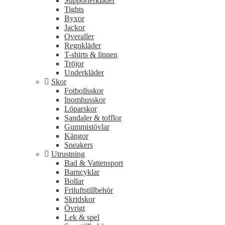
Supporterkläder
Tights
Byxor
Jackor
Overaller
Regnkläder
T-shirts & linnen
Tröjor
Underkläder
Skor
Fotbollsskor
Inomhusskor
Löparskor
Sandaler & tofflor
Gummistövlar
Kängor
Sneakers
Utrustning
Bad & Vattensport
Barncyklar
Bollar
Friluftstillbehör
Skridskor
Övrigt
Lek & spel