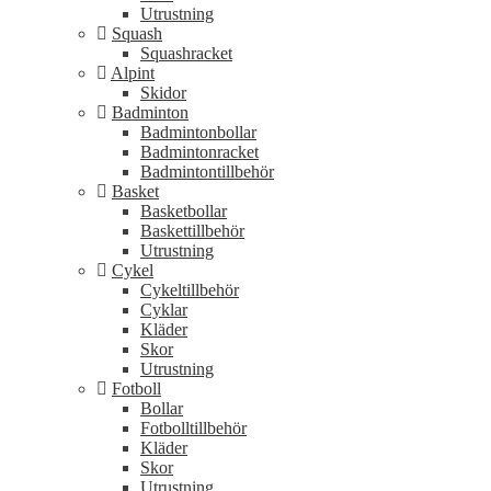
Utrustning
Squash
Squashracket
Alpint
Skidor
Badminton
Badmintonbollar
Badmintonracket
Badmintontillbehör
Basket
Basketbollar
Baskettillbehör
Utrustning
Cykel
Cykeltillbehör
Cyklar
Kläder
Skor
Utrustning
Fotboll
Bollar
Fotbolltillbehör
Kläder
Skor
Utrustning