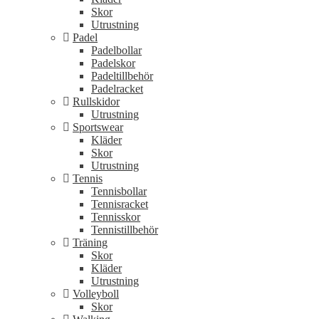
Skor
Utrustning
Padel
Padelbollar
Padelskor
Padeltillbehör
Padelracket
Rullskidor
Utrustning
Sportswear
Kläder
Skor
Utrustning
Tennis
Tennisbollar
Tennisracket
Tennisskor
Tennistillbehör
Träning
Skor
Kläder
Utrustning
Volleyboll
Skor