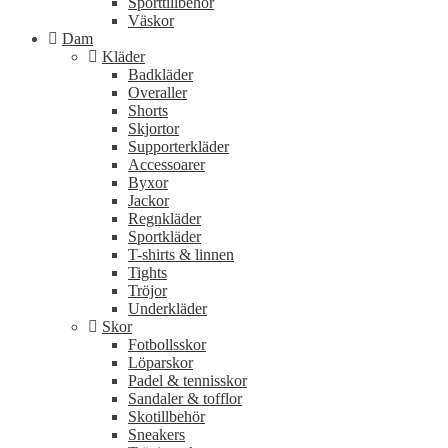
Sporttillbehör
Väskor
Dam
Kläder
Badkläder
Overaller
Shorts
Skjortor
Supporterkläder
Accessoarer
Byxor
Jackor
Regnkläder
Sportkläder
T-shirts & linnen
Tights
Tröjor
Underkläder
Skor
Fotbollsskor
Löparskor
Padel & tennisskor
Sandaler & tofflor
Skotillbehör
Sneakers