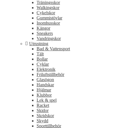
Träningsskor
Walkingskor
Cykelskor
Gummistövlar
Inomhusskor
Kängor
Sneakers
Vandringskor
Utrustning
Bad & Vattensport
Tält
Bollar
Cyklar
Elektronik
Friluftstillbehör
Glasögon
Handskar
Hjälmar
Klubbor
Lek & spel
Racket
Skidor
Skridskor
Skydd
Sporttillbehör