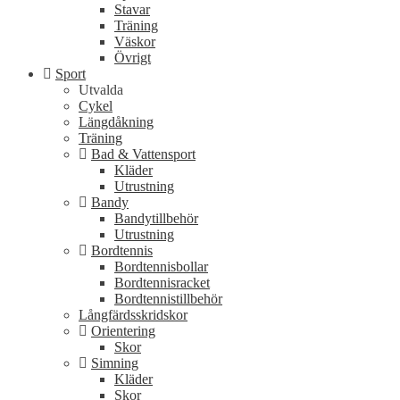
Stavar
Träning
Väskor
Övrigt
Sport
Utvalda
Cykel
Längdåkning
Träning
Bad & Vattensport
Kläder
Utrustning
Bandy
Bandytillbehör
Utrustning
Bordtennis
Bordtennisbollar
Bordtennisracket
Bordtennistillbehör
Långfärdsskridskor
Orientering
Skor
Simning
Kläder
Skor