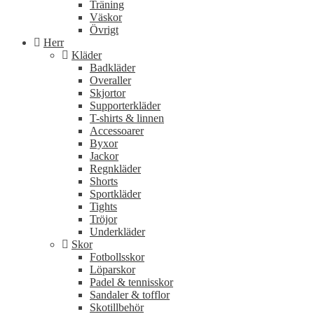
Träning
Väskor
Övrigt
Herr
Kläder
Badkläder
Overaller
Skjortor
Supporterkläder
T-shirts & linnen
Accessoarer
Byxor
Jackor
Regnkläder
Shorts
Sportkläder
Tights
Tröjor
Underkläder
Skor
Fotbollsskor
Löparskor
Padel & tennisskor
Sandaler & tofflor
Skotillbehör