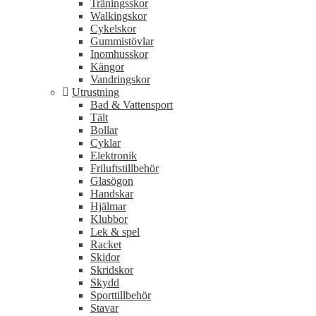
Träningsskor
Walkingskor
Cykelskor
Gummistövlar
Inomhusskor
Kängor
Vandringskor
Utrustning
Bad & Vattensport
Tält
Bollar
Cyklar
Elektronik
Friluftstillbehör
Glasögon
Handskar
Hjälmar
Klubbor
Lek & spel
Racket
Skidor
Skridskor
Skydd
Sporttillbehör
Stavar