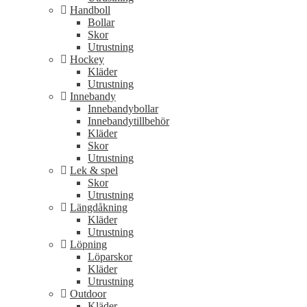
Handboll
Bollar
Skor
Utrustning
Hockey
Kläder
Utrustning
Innebandy
Innebandybollar
Innebandytillbehör
Kläder
Skor
Utrustning
Lek & spel
Skor
Utrustning
Längdåkning
Kläder
Utrustning
Löpning
Löparskor
Kläder
Utrustning
Outdoor
Kläder