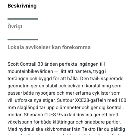
Beskrivning
Sportswear
Övrigt
Tennis
Lokala avvikelser kan förekomma
Träning
Scott Contrail 30 är den perfekta ingången till
Volleyboll
mountainbikevärlden — lätt att hantera, trygg i
terrängen och byggd för att hålla. Den trail-inspirerade
Walking
geometrin ger en stabil och bekväm körställning som
passar både nybörjare och mer erfarna cyklister som
vill utforska nya stigar. Suntour XCE28-gaffeln med 100
mm slaglängd tar upp ojämnheter och ger dig kontroll,
medan Shimano CUES 9-växlad drivlina ger ett brett
växelspann för både klättringar och snabbare partier.
Med hydrauliska skivbromsar från Tektro får du pålitlig