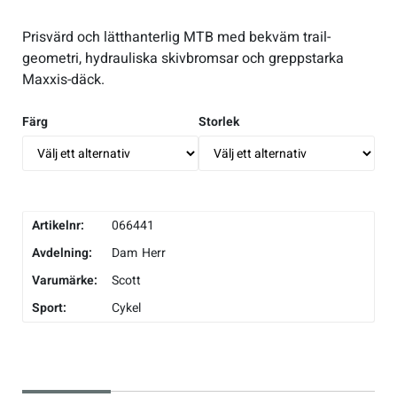
Underkläder
Skridskor
Underkläder
Skridskor
Hockey
Prisvärd och lätthanterlig MTB med bekväm trail-
geometri, hydrauliska skivbromsar och greppstarka
Maxxis-däck.
Skydd
Skydd
Innebandy
Färg
Storlek
Sporttillbehör
Sporttillbehör
Lek & spel
Stavar
Stavar
Längdåkning
Artikelnr:
066441
Träning
Träning
Löpning
Avdelning:
Dam
Herr
Varumärke:
Scott
Väskor
Väskor
Outdoor
Sport:
Cykel
Övrigt
Övrigt
Padel
Rullskidor