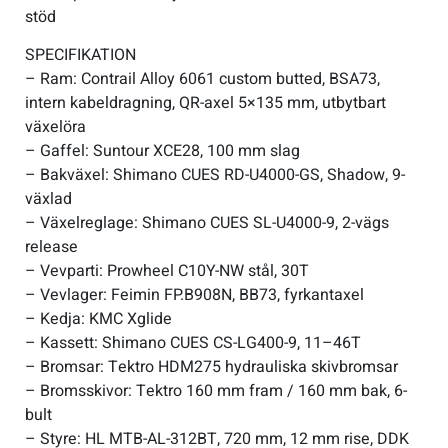
stöd
SPECIFIKATION
– Ram: Contrail Alloy 6061 custom butted, BSA73,
intern kabeldragning, QR-axel 5×135 mm, utbytbart
växelöra
– Gaffel: Suntour XCE28, 100 mm slag
– Bakväxel: Shimano CUES RD-U4000-GS, Shadow, 9-
växlad
– Växelreglage: Shimano CUES SL-U4000-9, 2-vägs
release
– Vevparti: Prowheel C10Y-NW stål, 30T
– Vevlager: Feimin FP.B908N, BB73, fyrkantaxel
– Kedja: KMC Xglide
– Kassett: Shimano CUES CS-LG400-9, 11–46T
– Bromsar: Tektro HDM275 hydrauliska skivbromsar
– Bromsskivor: Tektro 160 mm fram / 160 mm bak, 6-
bult
– Styre: HL MTB-AL-312BT, 720 mm, 12 mm rise, DDK