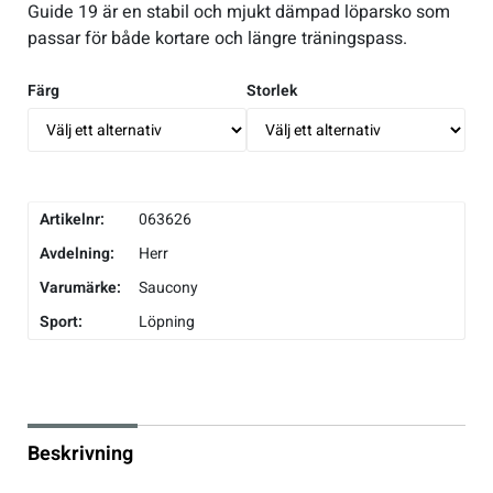
Guide 19 är en stabil och mjukt dämpad löparsko som
passar för både kortare och längre träningspass.
Underkläder
Skridskor
Underkläder
Skridskor
Hockey
Färg
Storlek
Skydd
Skydd
Innebandy
Sporttillbehör
Sporttillbehör
Lek & spel
Artikelnr:
063626
Stavar
Stavar
Längdåkning
Avdelning:
Herr
Varumärke:
Saucony
Träning
Träning
Löpning
Sport:
Löpning
Väskor
Väskor
Outdoor
Övrigt
Övrigt
Padel
Beskrivning
Rullskidor