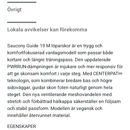
Övrigt
Sportswear
Lokala avvikelser kan förekomma
Tennis
Saucony Guide 19 M löparskor är en trygg och
Träning
komfortfokuserad vardagsmodell som passar både
kortare och längre träningspass. Den uppdaterade
Volleyboll
PWRRUN-dämpningen är mjukare och mer responsiv för
att ge skonsam komfort i varje steg. Med CENTERPATH-
teknologin, som kombinerar bredare bas och högre
Walking
sidoväggar, guidar skon foten naturligt genom hela
steget. Den nya ventilerande meshovandelen med
stretch och förbättrad hälkappa säkerställer en följsam
och stabil passform. Modellen är vegansk och
innehåller återvunnet material.
EGENSKAPER