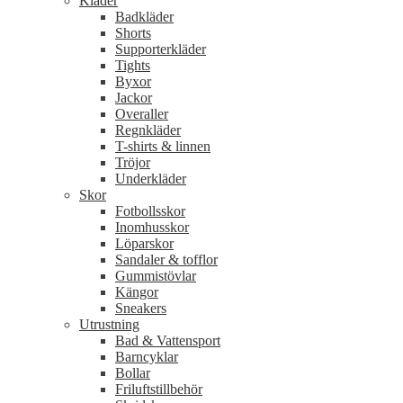
Kläder
Badkläder
Shorts
Supporterkläder
Tights
Byxor
Jackor
Overaller
Regnkläder
T-shirts & linnen
Tröjor
Underkläder
Skor
Fotbollsskor
Inomhusskor
Löparskor
Sandaler & tofflor
Gummistövlar
Kängor
Sneakers
Utrustning
Bad & Vattensport
Barncyklar
Bollar
Friluftstillbehör