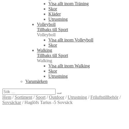
Visa allt inom Träning
Skor
Kläder
Utrustning
Volleyboll
Tillbaks till Sport
Volleyboll
Visa allt inom Volleyboll
Skor
Walking
Tillbaks till Sport
Walking
Visa allt inom Walking
Skor
Utrustning
Varumärken
Sök
efter:
Hem
/
Sortiment
/
Sport
/
Outdoor
/
Utrustning
/
Friluftstillbehör
/
Sovsäckar
/
Haglöfs Tarius -5 Sovsäck