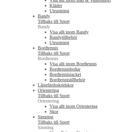
Visa allt inom Bad & Vattensport
Kläder
Utrustning
Bandy
Tillbaks till Sport
Bandy
Visa allt inom Bandy
Bandytillbehör
Utrustning
Bordtennis
Tillbaks till Sport
Bordtennis
Visa allt inom Bordtennis
Bordtennisbollar
Bordtennisracket
Bordtennistillbehör
Långfärdsskridskor
Orientering
Tillbaks till Sport
Orientering
Visa allt inom Orientering
Skor
Simning
Tillbaks till Sport
Simning