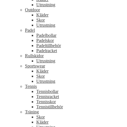
Utrustning
Outdoor
Kläder
Skor
Utrustning
Padel
Padelbollar
Padelskor
Padeltillbehör
Padelracket
Rullskidor
Utrustning
Sportswear
Kläder
Skor
Utrustning
Tennis
Tennisbollar
Tennisracket
Tennisskor
Tennistillbehör
Träning
Skor
Kläder