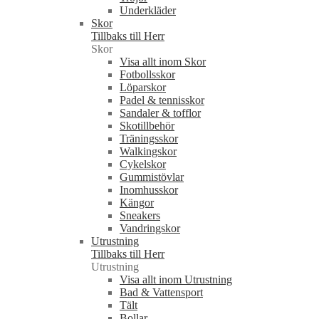
Underkläder
Skor
Tillbaks till Herr
Skor
Visa allt inom Skor
Fotbollsskor
Löparskor
Padel & tennisskor
Sandaler & tofflor
Skotillbehör
Träningsskor
Walkingskor
Cykelskor
Gummistövlar
Inomhusskor
Kängor
Sneakers
Vandringskor
Utrustning
Tillbaks till Herr
Utrustning
Visa allt inom Utrustning
Bad & Vattensport
Tält
Bollar