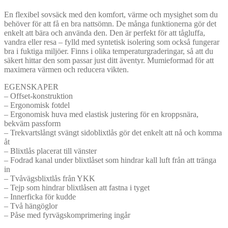
En flexibel sovsäck med den komfort, värme och mysighet som du
behöver för att få en bra nattsömn. De många funktionerna gör det
enkelt att bära och använda den. Den är perfekt för att tågluffa,
vandra eller resa – fylld med syntetisk isolering som också fungerar
bra i fuktiga miljöer. Finns i olika temperaturgraderingar, så att du
säkert hittar den som passar just ditt äventyr. Mumieformad för att
maximera värmen och reducera vikten.
EGENSKAPER
– Offset-konstruktion
– Ergonomisk fotdel
– Ergonomisk huva med elastisk justering för en kroppsnära,
bekväm passform
– Trekvartslångt svängt sidoblixtlås gör det enkelt att nå och komma
åt
– Blixtlås placerat till vänster
– Fodrad kanal under blixtlåset som hindrar kall luft från att tränga
in
– Tvåvägsblixtlås från YKK
– Tejp som hindrar blixtlåsen att fastna i tyget
– Innerficka för kudde
– Två hängöglor
– Påse med fyrvägskomprimering ingår