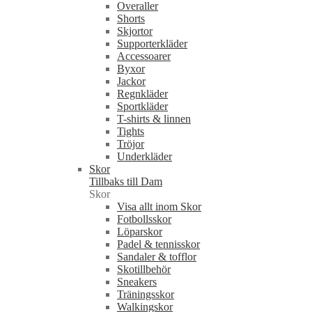
Overaller
Shorts
Skjortor
Supporterkläder
Accessoarer
Byxor
Jackor
Regnkläder
Sportkläder
T-shirts & linnen
Tights
Tröjor
Underkläder
Skor
Tillbaks till Dam
Skor
Visa allt inom Skor
Fotbollsskor
Löparskor
Padel & tennisskor
Sandaler & tofflor
Skotillbehör
Sneakers
Träningsskor
Walkingskor