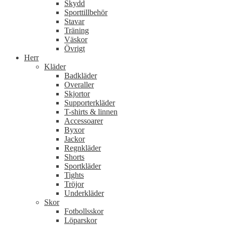
Skydd
Sporttillbehör
Stavar
Träning
Väskor
Övrigt
Herr
Kläder
Badkläder
Overaller
Skjortor
Supporterkläder
T-shirts & linnen
Accessoarer
Byxor
Jackor
Regnkläder
Shorts
Sportkläder
Tights
Tröjor
Underkläder
Skor
Fotbollsskor
Löparskor