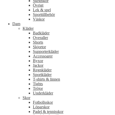
Skridskor
Övrigt
Lek & spel
Sporttillbehör
Väskor
Dam
Kläder
Badkläder
Overaller
Shorts
Skjortor
Supporterkläder
Accessoarer
Byxor
Jackor
Regnkläder
Sportkläder
T-shirts & linnen
Tights
Tröjor
Underkläder
Skor
Fotbollsskor
Löparskor
Padel & tennisskor