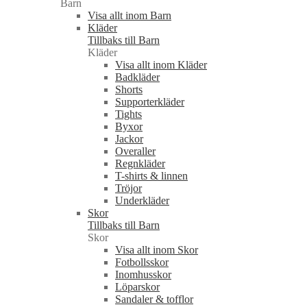
Barn
Visa allt inom Barn
Kläder
Tillbaks till Barn
Kläder
Visa allt inom Kläder
Badkläder
Shorts
Supporterkläder
Tights
Byxor
Jackor
Overaller
Regnkläder
T-shirts & linnen
Tröjor
Underkläder
Skor
Tillbaks till Barn
Skor
Visa allt inom Skor
Fotbollsskor
Inomhusskor
Löparskor
Sandaler & tofflor