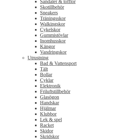
Sandaler & tofflor
Skotillbehör
Sneakers
Träningsskor
Walkingskor
Cykelskor
Gummistövlar
Inomhusskor
Kängor
Vandringskor
Utrustning
Bad & Vattensport
Tält
Bollar
Cyklar
Elektronik
Friluftstillbehör
Glasögon
Handskar
Hjälmar
Klubbor
Lek & spel
Racket
Skidor
Skridskor