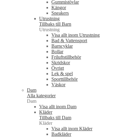
Gummistövlar
Kängor
Sneakers
Utrustning
Tillbaks till Barn
Utrustning
Visa allt inom Utrustning
Bad & Vattensport
Barncyklar
Bollar
Friluftstillbehör
Skridskor
Övrigt
Lek & spel
Sporttillbehör
Väskor
Dam
Alla kategorier
Dam
Visa allt inom Dam
Kläder
Tillbaks till Dam
Kläder
Visa allt inom Kläder
Badkläder