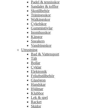
Padel & tennisskor
Sandaler & tofflor
Skotillbehör
Träningsskor
Walkingskor
Cykelskor
Gummistövlar
Inomhusskor
Kängor
Sneakers
Vandringskor
Utrustning
Bad & Vattensport
Tält
Bollar
Cyklar
Elektronik
Friluftstillbehör
Glasögon
Handskar
Hjälmar
Klubbor
Lek & spel
Racket
Skidor