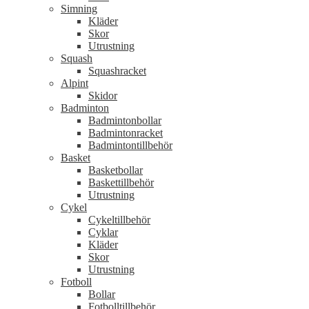
Simning
Kläder
Skor
Utrustning
Squash
Squashracket
Alpint
Skidor
Badminton
Badmintonbollar
Badmintonracket
Badmintontillbehör
Basket
Basketbollar
Baskettillbehör
Utrustning
Cykel
Cykeltillbehör
Cyklar
Kläder
Skor
Utrustning
Fotboll
Bollar
Fotbolltillbehör