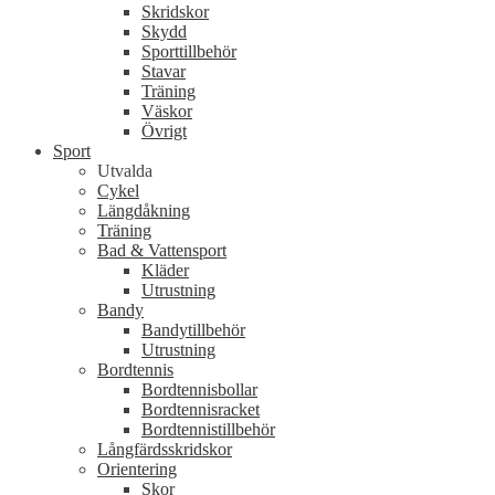
Skridskor
Skydd
Sporttillbehör
Stavar
Träning
Väskor
Övrigt
Sport
Utvalda
Cykel
Längdåkning
Träning
Bad & Vattensport
Kläder
Utrustning
Bandy
Bandytillbehör
Utrustning
Bordtennis
Bordtennisbollar
Bordtennisracket
Bordtennistillbehör
Långfärdsskridskor
Orientering
Skor