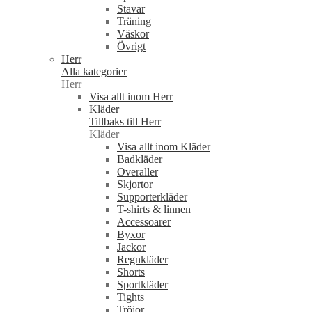
Stavar
Träning
Väskor
Övrigt
Herr
Alla kategorier
Herr
Visa allt inom Herr
Kläder
Tillbaks till Herr
Kläder
Visa allt inom Kläder
Badkläder
Overaller
Skjortor
Supporterkläder
T-shirts & linnen
Accessoarer
Byxor
Jackor
Regnkläder
Shorts
Sportkläder
Tights
Tröjor