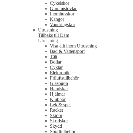
Cykelskor
Gummistövlar
Inomhusskor
Kängor
Vandringskor
Utrustning
Tillbaks till Dam
Utrustning
Visa allt inom Utrustning
Bad & Vattensport
Tält
Bollar
Cyklar
Elektronik
Friluftstillbehör
Glasögon
Handskar
Hjälmar
Klubbor
Lek & spel
Racket
Skidor
Skridskor
Skydd
Sporttillbehör