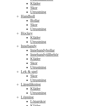
Kläder
Skor
Utrustning
Handboll
Bollar
Skor
Utrustning
Hockey
Kläder
Utrustning
Innebandy
Innebandybollar
Innebandytillbehör
Kläder
Skor
Utrustning
Lek & spel
Skor
Utrustning
Längdåkning
Kläder
Utrustning
Löpning
Löparskor
Kläder