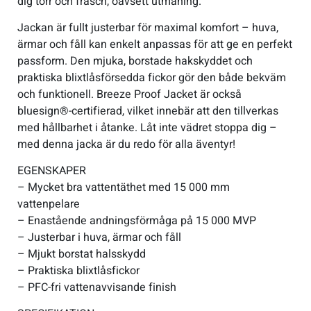
dig torr och fräsch, oavsett utmaning.
Jackan är fullt justerbar för maximal komfort – huva,
ärmar och fåll kan enkelt anpassas för att ge en perfekt
passform. Den mjuka, borstade hakskyddet och
praktiska blixtlåsförsedda fickor gör den både bekväm
och funktionell. Breeze Proof Jacket är också
bluesign®-certifierad, vilket innebär att den tillverkas
med hållbarhet i åtanke. Låt inte vädret stoppa dig –
med denna jacka är du redo för alla äventyr!
EGENSKAPER
– Mycket bra vattentäthet med 15 000 mm
vattenpelare
– Enastående andningsförmåga på 15 000 MVP
– Justerbar i huva, ärmar och fåll
– Mjukt borstat halsskydd
– Praktiska blixtlåsfickor
– PFC-fri vattenavvisande finish