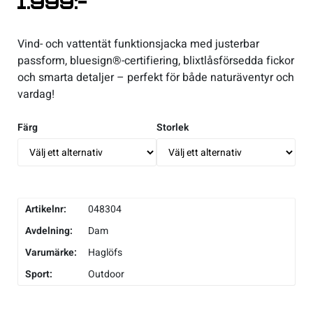
1.999
:-
Underkläder
Skridskor
Underkläder
Skridskor
Hockey
Vind- och vattentät funktionsjacka med justerbar
passform, bluesign®-certifiering, blixtlåsförsedda fickor
Skydd
Skydd
Innebandy
och smarta detaljer – perfekt för både naturäventyr och
vardag!
Sporttillbehör
Sporttillbehör
Lek & spel
Färg
Storlek
Stavar
Stavar
Längdåkning
Träning
Träning
Löpning
Artikelnr:
048304
Väskor
Väskor
Outdoor
Avdelning:
Dam
Varumärke:
Haglöfs
Övrigt
Övrigt
Padel
Sport:
Outdoor
Rullskidor