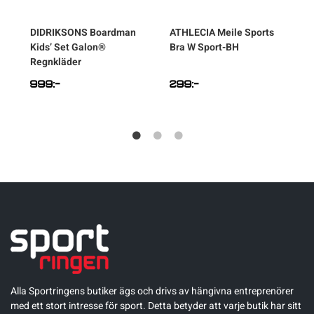
DIDRIKSONS
Boardman
ATHLECIA
Meile Sports
Kids’ Set Galon®
Bra W Sport-BH
S
Regnkläder
999
:-
299
:-
Alla Sportringens butiker ägs och drivs av hängivna entreprenörer
med ett stort intresse för sport. Detta betyder att varje butik har sitt